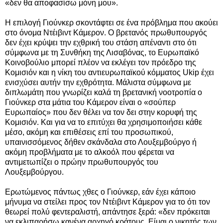
«δεν θα αποφασίσω μόνη μου».
Η επιλογή Γιούνκερ σκοντάφτει σε ένα πρόβλημα που ακούει
στο όνομα Ντέιβιντ Κάμερον. Ο βρετανός πρωθυπουργός
δεν έχει κρύψει την εχθρική του στάση απέναντι στο ότι
σύμφωνα με τη Συνθήκη της Λισαβόνας, το Ευρωπαϊκό
Κοινοβούλιο μπορεί πλέον να εκλέγει τον πρόεδρο της
Κομισιόν και η νίκη του αντιευρωπαϊκού κόμματος Ukip έχει
ενισχύσει αυτήν την εχθρότητα.
Μάλιστα σύμφωνα με
διπλωμάτη που γνωρίζει καλά τη βρετανική νοοτροπία ο
Γιούνκερ στα μάτια του Κάμερον είναι ο «σούπερ
Ευρωπαίος» που δεν θέλει να τον δει στην κορυφή της
Κομισιόν. Και για να το επιτύχει θα χρησιμοποιήσει κάθε
μέσο, ακόμη και επιθέσεις επί του προσωπικού,
υπαινισσόμενος δήθεν σκάνδαλα στο Λουξεμβούργο ή
ακόμη προβλήματα με το αλκοόλ που φέρεται να
αντιμετωπίζει ο πρώην πρωθυπουργός του
Λουξεμβούργου.
Ερωτώμενος πάντως χθες
ο Γιούνκερ
, εάν έχει κάποιο
μήνυμα να στείλει προς τον Ντέιβιντ Κάμερον για το ότι τον
θεωρεί πολύ φεντεραλιστή, απάντησε ξερά: «δεν πρόκειται
να εκλιπαρήσω κανένα αρχηγό κράτους. Είμαι ο νικητής των