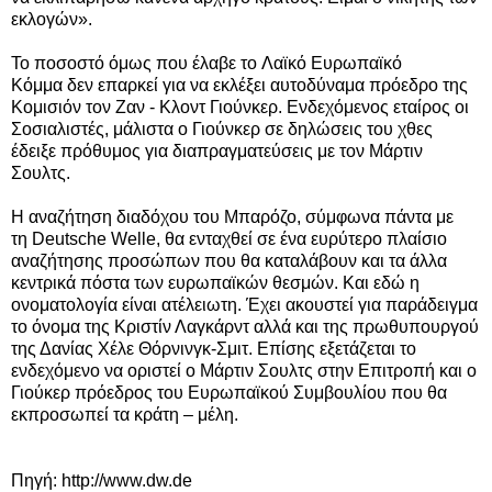
εκλογών».
Το ποσοστό όμως που έλαβε το
Λαϊκό Ευρωπαϊκό
Κόμμα
δεν επαρκεί για να εκλέξει αυτοδύναμα πρόεδρο της
Κομισιόν τον Ζαν - Κλοντ Γιούνκερ. Ενδεχόμενος εταίρος οι
Σοσιαλιστές, μάλιστα ο Γιούνκερ σε δηλώσεις του χθες
έδειξε πρόθυμος για διαπραγματεύσεις με τον Μάρτιν
Σουλτς.
Η αναζήτηση διαδόχου του Μπαρόζο, σύμφωνα πάντα με
τη
Deutsche Welle,
θα ενταχθεί σε ένα ευρύτερο πλαίσιο
αναζήτησης προσώπων που θα καταλάβουν και τα άλλα
κεντρικά πόστα των ευρωπαϊκών θεσμών. Και εδώ η
ονοματολογία είναι ατέλειωτη. Έχει ακουστεί για παράδειγμα
το όνομα της Κριστίν Λαγκάρντ αλλά και της πρωθυπουργού
της Δανίας Χέλε Θόρνινγκ-Σμιτ. Επίσης εξετάζεται το
ενδεχόμενο να οριστεί ο Μάρτιν Σουλτς στην Επιτροπή και ο
Γιούκερ πρόεδρος του Ευρωπαϊκού Συμβουλίου που θα
εκπροσωπεί τα κράτη – μέλη.
Πηγή:
http://www.dw.de