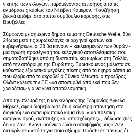
νικητής των εκλογών, παραμένοντας απτόητος από τις
αντιδράσεις κυρίως του Ντέιβιντ Κάμερον. Η συζήτηση
ξεκινά απόψε, στο άτυπο συμβούλιο κορυφής, στις
Βρυξέλλες.
Σύμφωνα με σημερινό δημοσίευμα της Deutsche Welle, δύο
24ωρα μετά τις ευρωεκλογές οι αρχηγοί κρατών και
κυβερνήσεων, οι 28 θα κάνουν – κεκλεισμένων των θυρών -
μια πρώτη προσέγγιση του εκλογικού αποτελέσματος που
σηματοδοτήθηκε από τη δυσπιστία, και κυρίως στη Γαλλία,
από την απόρριψη της Ευρώπης.
Ευρισκόμενος μάλιστα σε
καθεστώς εξαιρετικά μεγάλης πίεσης από το ηχηρό ράπισμα
που έλαβε από το ακροδεξιό Εθνικό Μέτωπο, ο πρόεδρος
Ολάντ κάλεσε την ΕΕ «να αποσυρθεί από εκεί που δεν
χρειάζεται» για να γίνει αποτελεσματική.
Από την πλευρά της η καγκελάριος της Γερμανίας
Αγκελα
Μέρκελ,
αφού διαβεβαίωσε ότι η καλύτερη απάντηση στο
διογκούμενο αντιευρωπαϊκό κύμα είναι «μια πολιτική
ανταγωνισμού, ανάπτυξης και απασχόλησης»,
δήλωσε χθες
ότι «ο Ζαν –Κλοντ Γιούνκερ είναι ο υποψήφιός μας». Δεν
διευκρίνισε ωστόσο για ποιο αξίωμα. Πρόσθεσε πάντως ότι