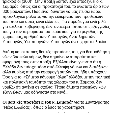
τριακόσιοι (300)". Στην πράξη λοιπόν έχει αποδεχθεί ο κ.
Σαμαράς, όπως και οι προκάτοχοί του, το ανώτατο όριο των
300 βουλευτών.
Πως είναι δυνατόν να μας πείσει τώρα,
προεκλογικά μάλιστα, για την ειλικρίνεια των προθέσεών
του, που και αυτές είναι ελλιπείς.
Για παράδειγμα
ενώ μιλά
για ε
υέλικτη κυβέρνηση, δεν αναφέρει τίποτα στις εξαγγελίες
του για τον περιορισμό του τεράστιου, για το μέγεθος της
χώρας μας, αριθμού των Υπουργών, Αναπληρωτών
Υπουργών, Υφυπουργών, Υπουργών άνευ χαρτοφυλακίου.
Ακόμη και οι όποιες θετικές προτάσεις του, για θεσμοθέτηση
νέων βασικών νόμων, δεν σημαίνουν απαραίτητα και
εφαρμογή τους στην πράξη.
Εξάλλου είναι γνωστό ότι η
Ελλάδα δεν πάσχει τόσο από έλλειψη νόμων και διατάξεων,
αλλά κυρίως από την εφαρμογή αυτών που ήδη υπάρχουν.
Όσο για το:
«Σήμερα κάνουμε "άλμα" αλλάζουμε την πολιτική
και πολιτειακή ταυτότητα της χώρας» του κ. Σαμαρά, δεν
νομίζω ότι αντέχει σε σχόλια. Τέτοια άλματα προεκλογικών
εξαγγελιών μας οδήγησαν στο κενό...
Οι
βασικές προτάσεις του κ. Σαμαρά*
για το Σύνταγμα της
"Νέας Ελλάδας", όπως ο ίδιος το χαρακτήρισε: