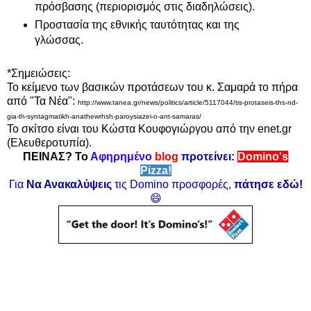
πρόσβασης (περιορισμός στις διαδηλώσεις).
Προστασία της εθνικής ταυτότητας και της
γλώσσας.
*Σημειώσεις:
Το κείμενο των
βασικών προτάσεων του κ. Σαμαρά το πήρα
από "Τα Νέα":
http://www.tanea.gr/news/politics/article/5117044/tis-protaseis-ths-nd-
gia-th-syntagmatikh-anathewrhsh-paroysiazei-o-ant-samaras/
Το σκίτσο είναι του Κώστα Κουφογιώργου από την enet.gr
(Ελευθεροτυπία).
ΠΕΙΝΑΣ? Το
Αφηρημένο
blog
προτείνει:
Domino's
Pizza!
Για
Να Ανακαλύψεις
τις Domino προσφορές,
πάτησε εδώ!
😄