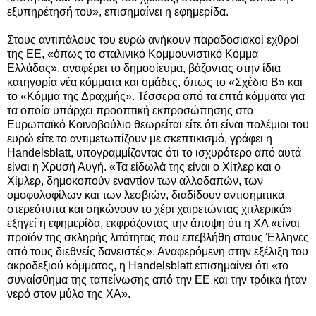
εξυπηρέτησή του», επισημαίνει η εφημερίδα.
Στους αντιπάλους του ευρώ ανήκουν παραδοσιακοί εχθροί
της ΕΕ, «όπως το σταλινικό Κομμουνιστικό Κόμμα
Ελλάδας», αναφέρει το δημοσίευμα, βάζοντας στην ίδια
κατηγορία νέα κόμματα και ομάδες, όπως το «Σχέδιο Β» και
το «Κόμμα της Δραχμής». Τέσσερα από τα επτά κόμματα για
τα οποία υπάρχει προοπτική εκπροσώπησης στο
Ευρωπαϊκό Κοινοβούλιο θεωρείται είτε ότι είναι πολέμιοι του
ευρώ είτε το αντιμετωπίζουν με σκεπτικισμό, γράφει η
Handelsblatt, υπογραμμίζοντας ότι το ισχυρότερο από αυτά
είναι η Χρυσή Αυγή. «Τα είδωλά της είναι ο Χίτλερ και ο
Χίμλερ, δημοκοπούν εναντίον των αλλοδαπών, των
ομοφυλοφίλων και των λεσβιών, διαδίδουν αντισημιτικά
στερεότυπα και σηκώνουν το χέρι χαιρετώντας χιτλερικά»
εξηγεί η εφημερίδα, εκφράζοντας την άποψη ότι η ΧΑ «είναι
προϊόν της σκληρής λιτότητας που επεβλήθη στους Έλληνες
από τους διεθνείς δανειστές». Αναφερόμενη στην εξέλιξη του
ακροδεξιού κόμματος, η Handelsblatt επισημαίνει ότι «το
συναίσθημα της ταπείνωσης από την ΕΕ και την τρόικα ήταν
νερό στον μύλο της ΧΑ».