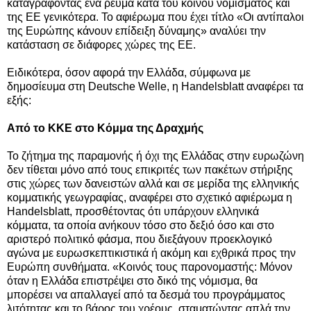
καταγράφοντας ένα ρεύμα κατά του κοινού νομίσματος και
της ΕΕ γενικότερα. Το αφιέρωμα που έχει τίτλο «Οι αντίπαλοι
της Ευρώπης κάνουν επίδειξη δύναμης» αναλύει
την
κατάσταση σε διάφορες χώρες της ΕΕ.
Ειδικότερα, όσον αφορά την Ελλάδα
,
σύμφωνα με
δημοσίευμα στη
Deutsche Welle, η
Handelsblatt
αναφέρει τα
εξής:
Από το ΚΚΕ στο Κόμμα της Δραχμής
Το ζήτημα της παραμονής ή όχι της Ελλάδας στην ευρωζώνη
δεν τίθεται μόνο από τους επικριτές των πακέτων στήριξης
στις χώρες των δανειστών αλλά και σε μερίδα της ελληνικής
κομματικής γεωγραφίας, αναφέρει στο σχετικό αφιέρωμα η
Handelsblatt, προσθέτοντας ότι υπάρχουν ελληνικά
κόμματα, τα οποία ανήκουν τόσο στο δεξιό όσο και στο
αριστερό πολιτικό φάσμα, που διεξάγουν προεκλογικό
αγώνα με ευρωσκεπτικιστικά ή ακόμη και εχθρικά προς την
Ευρώπη συνθήματα. «Κοινός τους παρονομαστής: Μόνον
όταν η Ελλάδα επιστρέψει στο δικό της νόμισμα, θα
μπορέσει να απαλλαγεί από τα δεσμά του προγράμματος
λιτότητας και το βάρος του χρέους, σταματώντας απλά την