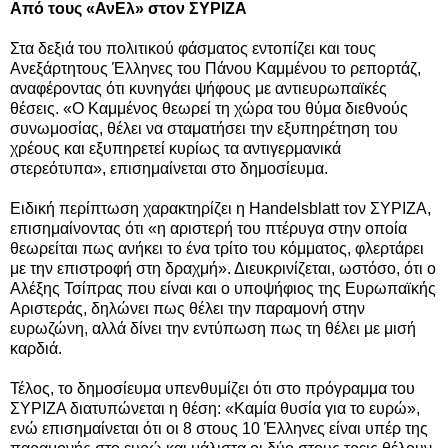
Από τους «ΑνΕλ» στον ΣΥΡΙΖΑ
Στα δεξιά του πολιτικού φάσματος εντοπίζει και τους
Ανεξάρτητους Έλληνες του Πάνου Καμμένου το ρεπορτάζ,
αναφέροντας ότι κυνηγάει ψήφους με αντιευρωπαϊκές
θέσεις. «Ο Καμμένος θεωρεί τη χώρα του θύμα διεθνούς
συνωμοσίας, θέλει να σταματήσει την εξυπηρέτηση του
χρέους και εξυπηρετεί κυρίως τα αντιγερμανικά
στερεότυπα», επισημαίνεται στο δημοσίευμα.
Ειδική περίπτωση χαρακτηρίζει η Handelsblatt τον ΣΥΡΙΖΑ,
επισημαίνοντας ότι «η αριστερή του πτέρυγα στην οποία
θεωρείται πως ανήκει το ένα τρίτο του κόμματος, φλερτάρει
με την επιστροφή στη δραχμή». Διευκρινίζεται, ωστόσο, ότι ο
Αλέξης Τσίπρας που είναι και ο υποψήφιος της Ευρωπαϊκής
Αριστεράς, δηλώνει πως θέλει την παραμονή στην
ευρωζώνη, αλλά δίνει την εντύπωση πως τη θέλει με μισή
καρδιά.
Τέλος, το δημοσίευμα υπενθυμίζει ότι στο πρόγραμμα του
ΣΥΡΙΖΑ διατυπώνεται η θέση: «Καμία θυσία για το ευρώ»,
ενώ επισημαίνεται ότι οι 8 στους 10 Έλληνες είναι υπέρ της