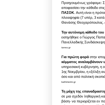
Προηγουμένως γράφαμε: Συ
αποφασίσει την κάθοδο στι
ΠΑΣΟΚ
. Aυτή είναι η πρό
πλειοψηφία (7 υπέρ, 3 κατά
Θανάσης Θεοχαρόπουλος.
Την αυτόνομη κάθοδο το
εισηγήθηκε ο Γιώργος Παπαν
Πανελλαδικής Συνδιάσκεψη
tanea.gr
Για πρώτη φορά
στην ιστο
κόμματος αναλαμβάνουν 
υπηρεσιακή κυβέρνηση, η οπ
1ης Νοεμβρίου, η εξέλιξη α
όσο και από πολιτική σκοπι
kathimerini.gr
Τη μάχη της επαναδραστ
σε μια σχεδόν ληθαργική κα
βάση- να περιορίζεται εν π