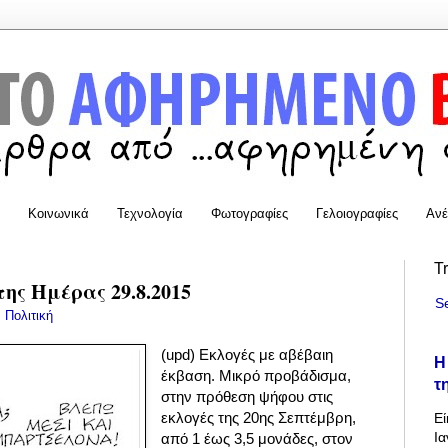
Κοινωνικά
Τεχνολογία
Φωτογραφίες
Γελοιογραφίες
Ανέ
T
της Ημέρας 29.8.2015
S
:
Πολιτική
(upd) Εκλογές με αβέβαιη
Η
έκβαση. Μικρό προβάδισμα,
τ
στην πρόθεση ψήφου στις
εκλογές της 20ης Σεπτέμβρη,
Εί
Ια
από 1 έως 3,5 μονάδες, στον