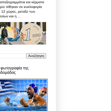
απεζογραμμάτια και κέρματα
υρώ τέθηκαν σε κυκλοφορία
 12 χώρες, μεταξύ των
οίων και η ...
 φωτογραφία της
βδομάδας