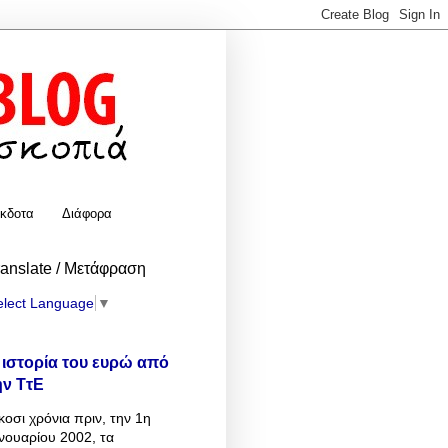
κδοτα
Διάφορα
ranslate / Μετάφραση
elect Language
▼
 ιστορία του ευρώ από
ην ΤτΕ
κοσι χρόνια πριν, την 1η
νουαρίου 2002, τα