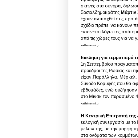
σκηνές στα σύνορα, δήλωσ
Σοσιαλδημοκράτης
Μάρτιν
έχουν αντιταχθεί στις προ
σχέδιο πρέπει να κάνουν πε
εντείνεται λόγω της απότο
από τις χώρες τους για να 
kathimerini.gr
Εκκληση για τερματισμό 
1η Σεπτεμβρίου πραγματοπο
πρόεδροι της Ρωσίας και τη
είχαν.Παράλληλα, Μέρκελ, 
Σύνοδο Κορυφής που θα αφο
εβδομάδες, ενώ συζήτησαν
στο Μινσκ τον περασμένο 
kathimerini.gr
Η Κεντρική Επιτροπή τη
εκλογική συνεργασία με το
μελών της, με την μορφή τ
στα ονόματα των κομμάτων