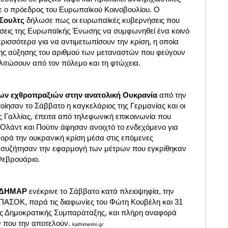
ε ο πρόεδρος του Ευρωπαϊκού Κοινοβουλίου. Ο
 Σουλτς
δήλωσε πως οι ευρωπαϊκές κυβερνήσεις που
τάσεις της Ευρωπαϊκής Ένωσης να συμφωνηθεί ένα κοινό
ρισσότερα για να αντιμετωπίσουν την κρίση, η οποία
μης αύξησης του αριθμού των μεταναστών που φεύγουν
γλιτώσουν από τον πόλεμο και τη φτώχεια.
των εχθροπραξιών στην ανατολική Ουκρανία
από την
ίησαν το Σάββατο η καγκελάριος της Γερμανίας και οι
ς Γαλλίας, έπειτα από τηλεφωνική επικοινωνία που
Ολάντ και Πούτιν άφησαν ανοιχτό το ενδεχόμενο για
ρά την ουκρανική κρίση μέσα στις επόμενες
 συζήτησαν την εφαρμογή των μέτρων που εγκρίθηκαν
Φεβρουάριο.
ς ΔΗΜΑΡ
ενέκρινε το Σάββατο κατά πλειοψηφία, την
 ΠΑΣΟΚ, παρά τις διαφωνίες του Φώτη Κουβέλη και 31
ης Δημοκρατικής Συμπαράταξης, και πλήρη αναφορά
 που την αποτελούν.
kathimerini.gr