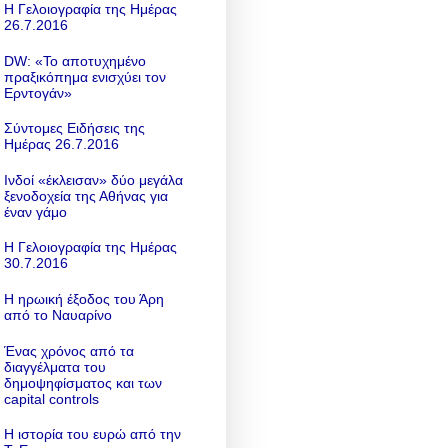
Η Γελοιογραφία της Ημέρας
26.7.2016
DW: «To αποτυχημένο
πραξικόπημα ενισχύει τον
Ερντογάν»
Σύντομες Ειδήσεις της
Ημέρας 26.7.2016
Ινδοί «έκλεισαν» δύο μεγάλα
ξενοδοχεία της Αθήνας για
έναν γάμο
Η Γελοιογραφία της Ημέρας
30.7.2016
Η ηρωική έξοδος του Άρη
από το Ναυαρίνο
Ένας χρόνος από τα
διαγγέλματα του
δημοψηφίσματος και των
capital controls
Η ιστορία του ευρώ από την