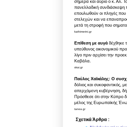
σήμερα και αύριο ο κ. Αλ. Τ
πανελλαδική συνδιάσκεψη τ
επουλωθούν οι πληγές που
στελεχών και να επαναπροσ
μετά τη στροφή που σηματο
kathimerini.gr
Επίθεση με αυγά
δέχθηκε 
υπεύθυνος οικονομικού προ
λίγο πριν αρχίσει την προε
Καβάλα.
skai.gr
Παύλος Χαϊκάλης: Ο συσχε
δόλιος και συκοφαντικός, μ
απερχόμενη κυβέρνηση, δή
Πρόσθεσε ότι στην Κύπρο δε
μέλος της Ευρωπαϊκής Έν
tanea.gr
Σχετικά Άρθρα :
Πολιτική