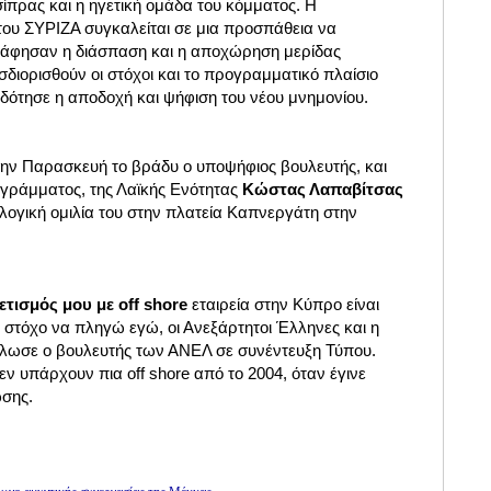
σίπρας και η ηγετική ομάδα του κόμματος. Η
ου ΣΥΡΙΖΑ συγκαλείται σε μια προσπάθεια να
 άφησαν η διάσπαση και η αποχώρηση μερίδας
διορισθούν οι στόχοι και το προγραμματικό πλαίσιο
δότησε η αποδοχή και ψήφιση του νέου μνημονίου.
την Παρασκευή το βράδυ ο υποψήφιος βουλευτής, και
γράμματος, της Λαϊκής Ενότητας
Κώστας Λαπαβίτσας
κλογική ομιλία του στην πλατεία Καπνεργάτη στην
τισμός μου με off shore
εταιρεία στην Κύπρο είναι
ε στόχο να πληγώ εγώ, οι Ανεξάρτητοι Έλληνες και η
λωσε ο βουλευτής των ΑΝΕΛ σε συνέντευξη Τύπου.
ν υπάρχουν πια off shore από το 2004, όταν έγινε
ωσης.