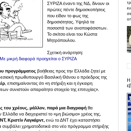
τρ
ΣΥΡΙΖΑ έναντι της ΝΔ, δίνουν οι
ε
πρώτες πέντε δημοσκοπήσεις
σε
που είδαν το φως της
οπ
δημοσιότητας. Υψηλά τα
ποσοστά των αναποφάσιστων.
Το σκίτσο είναι του Κώστα
Μητρόπουλου.
Σχετική ανάρτηση:
Με μικρή διαφορά προηγείται ο ΣΥΡΙΖΑ
έου προγράμματος
βοήθειας προς την Ελλάδα ζητεί με
ηρεσιακή πρωθυπουργό Βασιλική Θάνου ο πρόεδρος της
Η
κέρ
, επισημαίνοντας ότι «η στήριξη και η έγκαιρη
ε
ων συνιστούν απαραίτητο στοιχείο της επιτυχίας».
 του χρέους, μάλλον, παρά μια διαγραφή
θα
 Ελλάδα να διαχειριστεί το «μη βιώσιμο» χρέος της,
ΝΤ, Κριστίν Λαγκάρντ,
ενώ το ΔΝΤ έχει καταστήσει
α συμβάλει χρηματοδοτικά στο νέο πρόγραμμα στήριξης