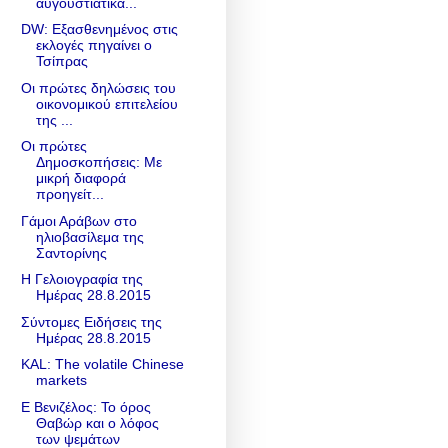
αυγουστιάτικα...
DW: Εξασθενημένος στις
εκλογές πηγαίνει ο
Τσίπρας
Οι πρώτες δηλώσεις του
οικονομικού επιτελείου
της ...
Οι πρώτες
Δημοσκοπήσεις: Με
μικρή διαφορά
προηγείτ...
Γάμοι Αράβων στο
ηλιοβασίλεμα της
Σαντορίνης
Η Γελοιογραφία της
Ημέρας 28.8.2015
Σύντομες Ειδήσεις της
Ημέρας 28.8.2015
KAL: The volatile Chinese
markets
Ε Βενιζέλος: Το όρος
Θαβώρ και ο λόφος
των ψεμάτων