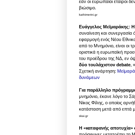
εάν οι ευρωπαίοι εταίροι δ
βιώσιμο.
kathimerini.gr
Ευάγγελος Μεϊμαράκης: Η
συναίνεση και συνεργασία 
εφαρμογή ενός Νέου Εθνι
από το Μνημόνιο, είναι οι 
οριστικά η ευρωπαϊκή προο
του προέδρου της ΝΔ, εν ό
δύο τουλάχιστον debate
, 
Σχετική ανάρτηση:
Μεϊμαράκ
δυνάμεων
Για παράλληλο πρόγραμμα
μνημόνιο, έκανε λόγο το Σ
Νίκος Φίλης, ο οποίος αρνήθ
κατάσταση μετά από επτά 
skai.gr
Η «καταφανής αποτυχία»
πρόσφυγες μετατρέπει τη Με