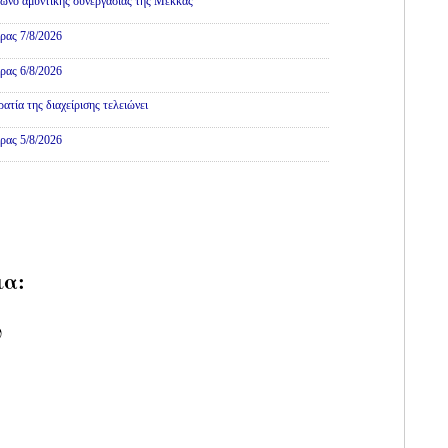
ωνο αμυντικής συνεργασίας της Μέκκας
ρας 7/8/2026
ρας 6/8/2026
τία της διαχείρισης τελειώνει
ρας 5/8/2026
ια:
υ