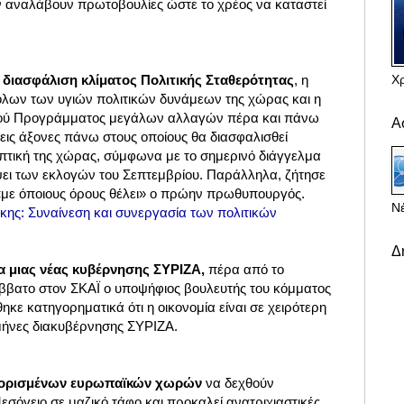
εν αναλάβουν πρωτοβουλίες ώστε το χρέος να καταστεί
Χ
 διασφάλιση κλίματος Πολιτικής Σταθερότητας
, η
όλων των υγιών πολιτικών δυνάμεων της χώρας και η
κού Προγράμματος μεγάλων αλλαγών πέρα και πάνω
Α
τρεις άξονες πάνω στους οποίους θα διασφαλισθεί
πτική της χώρας, σύμφωνα με το σημερινό διάγγελμα
ψει των εκλογών του Σεπτεμβρίου. Παράλληλα, ζήτησε
«με όποιους όρους θέλει» ο πρώην πρωθυπουργός.
Νέ
ης: Συναίνεση και συνεργασία των πολιτικών
Δ
 μιας νέας κυβέρνησης ΣΥΡΙΖΑ,
πέρα από το
άββατο στον ΣΚΑΪ ο υποψήφιος βουλευτής του κόμματος
ηκε κατηγορηματικά ότι η οικονομία είναι σε χειρότερη
μήνες διακυβέρνησης ΣΥΡΙΖΑ.
 ορισμένων ευρωπαϊκών χωρών
να δεχθούν
σόγειο σε μαζικό τάφο και προκαλεί ανατριχιαστικές