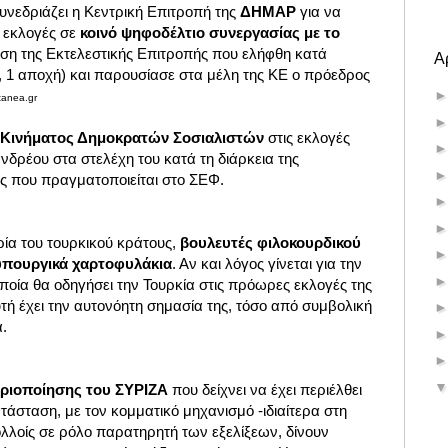
νεδριάζει η Κεντρική Επιτροπή της
ΔΗΜΑΡ
για να
ς εκλογές σε
κοινό ψηφοδέλτιο
συνεργασίας με το
ταση της Εκτελεστικής Επιτροπής που ελήφθη κατά
Α
, 1 αποχή) και παρουσίασε στα μέλη της ΚE ο πρόεδρος
tanea.gr
υ Κινήματος Δημοκρατών Σοσιαλιστών
στις εκλογές
δρέου στα στελέχη του κατά τη διάρκεια της
ς που πραγματοποιείται στο ΣΕΦ.
ρία του τουρκικού κράτους,
βουλευτές φιλοκουρδικού
υπουργικά χαρτοφυλάκια
. Αν και λόγος γίνεται για την
οία θα οδηγήσει την Τουρκία στις πρόωρες εκλογές της
υτή έχει την αυτονόητη σημασία της, τόσο από συμβολική
ά.
ηριοποίησης του ΣΥΡΙΖΑ
που δείχνει να έχει περιέλθει
τάσταση, με τον κομματικό μηχανισμό -ιδιαίτερα στη
ολλοίς σε ρόλο παρατηρητή των εξελίξεων, δίνουν