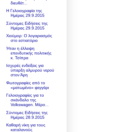
διευθέτ...
Η Γελοιογραφία της
Ημέρας 29.9.2015
Σύντομες Ειδήσεις της
Ημέρας 29.9.2015
Χιούμορ: Ο λογαριασμός
στο εστιατόριο
Ήταν η έλλειψη
επενδυτικής πολιτικής
κ. Τσίπρα
Ισχυρές ενδείξεις για
ύπαρξη αλμυρού νερού
στον Άρη
Φωτογραφίες από το
«ματωμένο» φεγγάρι
Γελοιογραφίες για το
σκάνδαλο της
Volkswagen. Μέρο...
Σύντομες Ειδήσεις της
Ημέρας 28.9.2015
Καθαρή νίκη για τους
καταλανούς