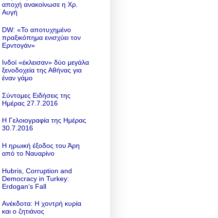
αποχή ανακοίνωσε η Χρ.
Αυγή
DW: «To αποτυχημένο
πραξικόπημα ενισχύει τον
Ερντογάν»
Ινδοί «έκλεισαν» δύο μεγάλα
ξενοδοχεία της Αθήνας για
έναν γάμο
Σύντομες Ειδήσεις της
Ημέρας 27.7.2016
Η Γελοιογραφία της Ημέρας
30.7.2016
Η ηρωική έξοδος του Άρη
από το Ναυαρίνο
Hubris, Corruption and
Democracy in Turkey:
Erdogan’s Fall
Ανέκδοτα: Η χοντρή κυρία
και ο ζητιάνος