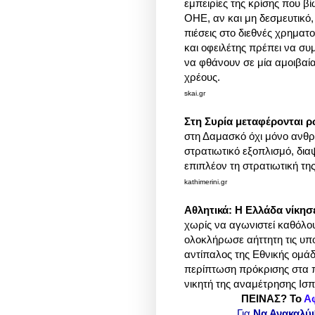
εμπειρίες της κρίσης που β
ΟΗΕ, αν και μη δεσμευτικό,
πιέσεις στο διεθνές χρηματ
και οφειλέτης πρέπει να συ
να φθάνουν σε μία αμοιβαί
χρέους.
skai.gr
Στη Συρία μεταφέρονται ρ
στη Δαμασκό όχι μόνο ανθρ
στρατιωτικό εξοπλισμό, δια
επιπλέον τη στρατιωτική τη
kathimerini.gr
Αθλητικά: H Ελλάδα νίκησ
χωρίς να αγωνιστεί καθόλου
ολοκλήρωσε αήττητη τις υπ
αντίπαλος της Εθνικής ομάδα
περίπτωση πρόκρισης στα π
νικητή της αναμέτρησης Ισ
ΠΕΙΝΑΣ? Το
Α
Για
Να Ανακαλύ