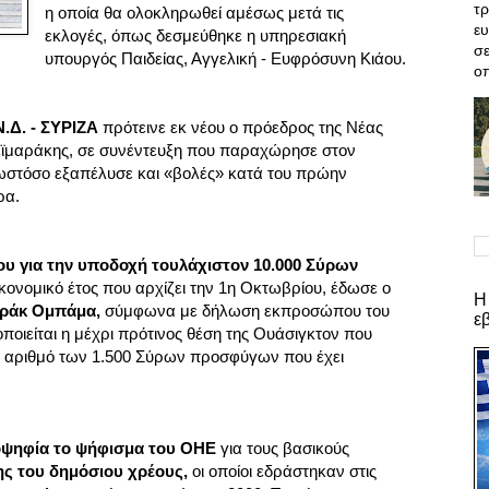
τρ
η οποία θα ολοκληρωθεί αμέσως μετά τις
ε
εκλογές, όπως δεσμεύθηκε η υπηρεσιακή
σε
υπουργός Παιδείας, Αγγελική - Ευφρόσυνη Κιάου.
οπ
.Δ. - ΣΥΡΙΖΑ
πρότεινε εκ νέου ο πρόεδρος της Νέας
ϊμαράκης, σε συνέντευξη που παραχώρησε στον
 ωστόσο εξαπέλυσε και «βολές» κατά του πρώην
ρα.
ου για την υποδοχή τουλάχιστον 10.000 Σύρων
ονομικό έτος που αρχίζει την 1η Οκτωβρίου, έδωσε ο
Η
ράκ Ομπάμα,
σύμφωνα με δήλωση εκπροσώπου του
ε
ποιείται η μέχρι πρότινος θέση της Ουάσιγκτον που
ν αριθμό των 1.500 Σύρων προσφύγων που έχει
ιοψηφία το ψήφισμα του ΟΗΕ
για τους βασικούς
ς του δημόσιου χρέους,
οι οποίοι εδράστηκαν στις