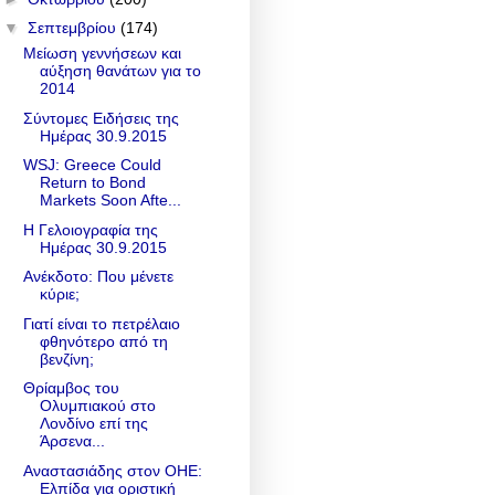
▼
Σεπτεμβρίου
(174)
Μείωση γεννήσεων και
αύξηση θανάτων για το
2014
Σύντομες Ειδήσεις της
Ημέρας 30.9.2015
WSJ: Greece Could
Return to Bond
Markets Soon Afte...
Η Γελοιογραφία της
Ημέρας 30.9.2015
Ανέκδοτο: Που μένετε
κύριε;
Γιατί είναι το πετρέλαιο
φθηνότερο από τη
βενζίνη;
Θρίαμβος του
Ολυμπιακού στο
Λονδίνο επί της
Άρσενα...
Αναστασιάδης στον ΟΗΕ:
Ελπίδα για οριστική