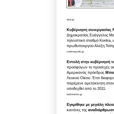
skai.gr
Κυβέρνηση συνεργασίας Ν
Δημοκρατίας Ευάγγελος Με
τηλεοπτικό σταθμό Kontra,
πρωθυπουργού Αλέξη Τσίπ
naftemporiki.gr
Εντολή στην κυβέρνησή τ
προσφύγων το προσεχές οικ
Αμερικανός πρόεδρος
Μπα
Λευκού Οίκου. Έτσι διαφορο
παρέμενε αμετακίνητη στο
υποδεχθεί από το 2011.
kathimerini.gr
Εγκρίθηκε με μεγάλη πλε
κανόνες της
αναδιάρθρωση