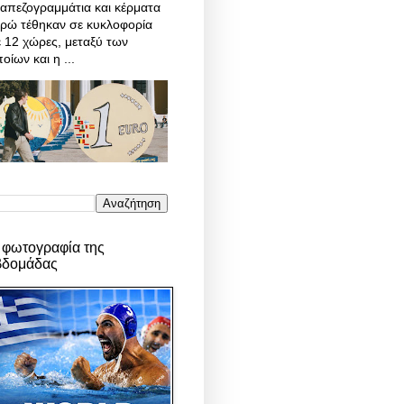
απεζογραμμάτια και κέρματα
υρώ τέθηκαν σε κυκλοφορία
 12 χώρες, μεταξύ των
οίων και η ...
 φωτογραφία της
βδομάδας