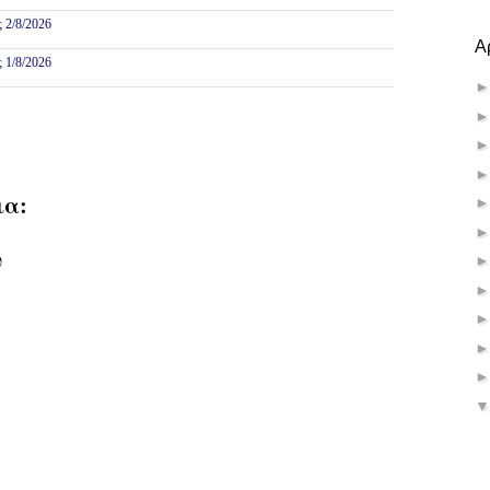
ς 2/8/2026
Α
ς 1/8/2026
ια:
υ