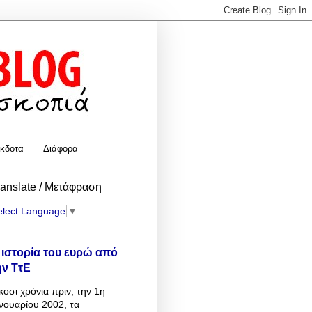
κδοτα
Διάφορα
ranslate / Μετάφραση
elect Language
▼
 ιστορία του ευρώ από
ην ΤτΕ
κοσι χρόνια πριν, την 1η
νουαρίου 2002, τα