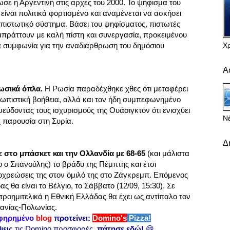
ίωσε η Αργεντινή στις αρχές του 2000. Το ψήφισμα του
 είναι πολιτικά φορτισμένο και αναμένεται να ασκήσει
οπιστωτικό σύστημα. Βάσει του ψηφίσματος, πιστωτές
μπράττουν με καλή πίστη και συνεργασία, προκειμένου
Χ
α συμφωνία για την αναδιάρθρωση του δημόσιου
Α
ωσικά όπλα.
Η Ρωσία παραδέχθηκε χθες ότι μεταφέρει
ωπιστική βοήθεια, αλλά και τον ήδη συμπεφωνημένο
ψεύδοντας τους ισχυρισμούς της Ουάσιγκτον ότι ενισχύει
Νέ
ς παρουσία στη Συρία.
Δ
ε στο μπάσκετ και την Ολλανδία με 68-65
(και μάλιστα
 ο Σπανούλης) το βράδυ της Πέμπτης και έτσι
οχρεώσεις της στον όμιλό της στο Ζάγκρεμπ. Επόμενος
ς θα είναι το Βέλγιο, το Σάββατο (12/09, 15:30). Σε
ροημιτελικά η Εθνική Ελλάδας θα έχει ως αντίπαλο τον
πανίας-Πολωνίας.
φηρημένο
blog
προτείνει:
Domino's
Pizza!
ψεις
τις Domino προσφορές,
πάτησε εδώ!
😄