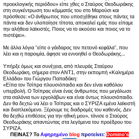
προεκλογικής περιόδου» είπε χθες ο Σταύρος Θεοδωράκης
στη συγκέντρωση του κόμματός του στο Μαρούσι και
πρόσθεσε: «Ο άνθρωπος που υποσχέθηκε στους πάντες τα
πάντα και δεν υλοποίησε τίποτα, αποκαλεί εμάς που είπαμε
την αλήθεια λαϊκιστές.
Ποιος να το ακούσει και ποιος να το
πιστέψει».
Με άλλα λόγια "είπε ο γάιδαρος τον πετεινό κεφάλα", που
λέει και η παροιμία, άφησε να εννοηθεί ο
Θεοδωράκης
...
Υπήρξε όμως και συνέχεια, από πλευράς Σταύρου
Θεοδωράκη, σήμερα στον ΑΝΤ1, στην εκπομπή «Καλημέρα
Ελλάδα» του Γιώργου Παπαδάκη:
«Είπα τον Τσίπρα πλουσιόπαιδο και δεν είναι καθόλου
υπερβολή. Ο Τσίπρας είναι ένας άνθρωπος που μεγάλωσε
στα σαλόνια των εργολάβων και είναι όντως πλουσιόπαιδο.
Δεν θα δεχτώ να λέει ο Τσίπρας και ο ΣΥΡΙΖΑ εμένα λαϊκιστή
και διαπλεκόμενο. Ξέρουμε τις διαδρομές του καθενός. Δεν
θα δεχθώ επιθέσεις για την ηθική μου», τόνισε ο Σταύρος
Θεοδωράκης απαντώντας στα λεγόμενα του προέδρου του
ΣΥΡΙΖΑ.
ΠΕΙΝΑΣ? Το
Αφηρημένο
blog
προτείνει:
Domino's