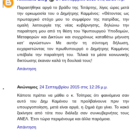
Παραιτήθηκε αργά το βράδυ της Τετάρτης, λίγες ώρες μετά
την ορκωμοσία του ο Δημήτρης Καμμένος: «Θέτοντας ως
πρωταρχικό στόχο μου το συμφέρον της πατρίδας, την
ομαλή λειτουργία της νέας κυβέρνησης, δηλώνω την
παραίτηση μου από τη θέση του Υφυπουργού Υποδομών,
Μεταφορών και Δικτύων και συγχρόνως καταθέτω μήνυση
κατ’ αγνώστων» Με αυτήν τη σύντομη δήλωση,
ευχαριστώντας τον πρωθυπουργό ο Δημήτρης Καμμένος
υπέβαλε την παραίτησή του. Τελικά τα μέσα κοινωνικής
δικτύωσης έκαναν καλά τη δουλειά τους!
Απάντηση
Ανώνυμος
24 Σεπτεμβρίου 2015 στις 12:26 μ.μ.
Κάποτε πρέπει να μάθει ο κ. Τσίπρας ότι φαινόμενα σαν
αυτό του Δημ Καμένου τα προλβαίνουνε πριν την
υπουργοποίηση, μετά είναι αργά, η ζημιά έχει γίνει. Το κακό
ξεκίνησε από τότε που διάλεξε σαν συνκυβερνήτες τους
ΑΝΕΛ. Έτσι τώρα περιμένουμε και άλλα παρόμοια.
Απάντηση