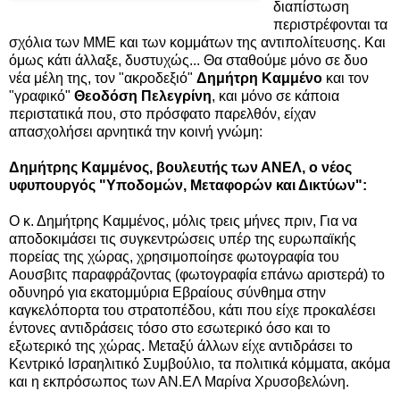
διαπίστωση
περιστρέφονται τα
σχόλια των ΜΜΕ και των κομμάτων της αντιπολίτευσης. Και
όμως κάτι άλλαξε, δυστυχώς... Θα σταθούμε μόνο σε δυο
νέα μέλη της, τον "ακροδεξιό"
Δημήτρη Καμμένο
και τον
"γραφικό"
Θεοδόση Πελεγρίνη
,
και μόνο σε κάποια
περιστατικά που, στο πρόσφατο παρελθόν, είχαν
απασχολήσει αρνητικά την κοινή γνώμη:
Δημήτρης Καμμένος,
βουλευτής των ΑΝΕΛ, ο νέος
υφυπουργός "Υποδομών, Μεταφορών και Δικτύων":
Ο κ. Δημήτρης Καμμένος, μόλις τρεις μήνες πριν, Για να
αποδοκιμάσει τις συγκεντρώσεις υπέρ της ευρωπαϊκής
πορείας της χώρας, χρησιμοποίησε φωτογραφία του
Αουσβιτς παραφράζοντας (φωτογραφία επάνω αριστερά) το
οδυνηρό για εκατομμύρια Εβραίους σύνθημα στην
καγκελόπορτα του στρατοπέδου, κάτι που είχε προκαλέσει
έντονες αντιδράσεις τόσο στο εσωτερικό όσο και το
εξωτερικό της χώρας. Μεταξύ άλλων είχε αντιδράσει το
Κεντρικό Ισραηλιτικό Συμβούλιο, τα πολιτικά κόμματα, ακόμα
και η εκπρόσωπος των ΑΝ.ΕΛ Μαρίνα Χρυσοβελώνη.