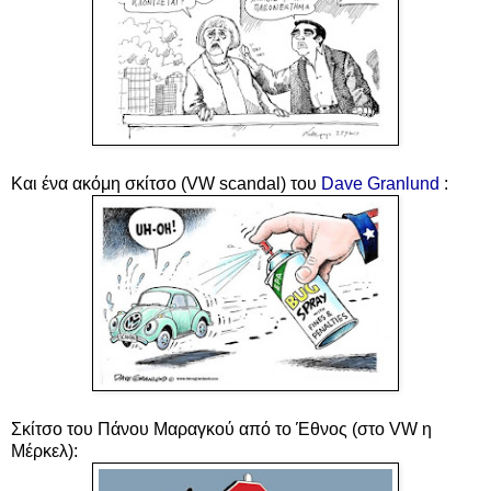
Και ένα ακόμη σκίτσο (
VW scandal)
του
Dave Granlund
:
Σκίτσο του Πάνου Μαραγκού από το Έθνος (στο VW η
Μέρκελ):