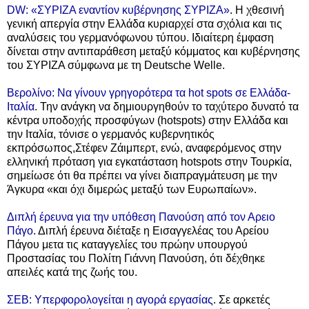
DW: «ΣΥΡΙΖΑ εναντίον κυβέρνησης ΣΥΡΙΖΑ»
.
Η χθεσινή
γενική απεργία στην Ελλάδα κυριαρχεί στα σχόλια και τις
αναλύσεις του γερμανόφωνου τύπου. Ιδιαίτερη έμφαση
δίνεται στην αντιπαράθεση μεταξύ κόμματος και κυβέρνησης
του ΣΥΡΙΖΑ σύμφωνα με τη
Deutsche Welle.
Βερολίνο: Να γίνουν γρηγορότερα τα hot spots σε Ελλάδα-
Ιταλία
. Την ανάγκη να δημιουργηθούν το ταχύτερο δυνατό τα
κέντρα υποδοχής προσφύγων (hotspots) στην Ελλάδα και
την Ιταλία, τόνισε ο γερμανός κυβερνητικός
εκπρόσωπος,Στέφεν Ζάιμπερτ, ενώ, αναφερόμενος στην
ελληνική πρόταση για εγκατάσταση hotspots στην Τουρκία,
σημείωσε ότι θα πρέπει να γίνει διαπραγμάτευση με την
Άγκυρα «και όχι διμερώς μεταξύ των Ευρωπαίων».
Διπλή έρευνα για την υπόθεση Πανούση από τον Αρειο
Πάγο
. Διπλή έρευνα διέταξε η Εισαγγελέας του Αρείου
Πάγου μετα τις καταγγελίες του πρώην υπουργού
Προστασίας του Πολίτη Γιάννη Πανούση, ότι δέχθηκε
απειλές κατά της ζωής του.
ΣΕΒ: Υπερφορολογείται η αγορά εργασίας
. Σε αρκετές