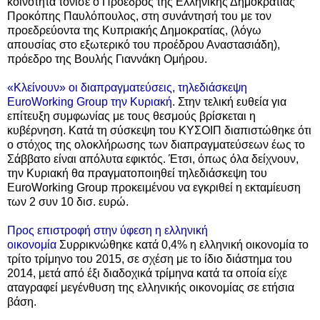
κοινότητα τόνισε ο Πρόεδρος της Ελληνικής Δημοκρατίας
Προκόπης Παυλόπουλος, στη συνάντησή του με τον
προεδρεύοντα της Κυπριακής Δημοκρατίας, (λόγω
απουσίας στο εξωτερικό του προέδρου Αναστασιάδη),
πρόεδρο της Βουλής Γιαννάκη Ομήρου.
«Κλείνουν» οι διαπραγματεύσεις, τηλεδιάσκεψη
EuroWorking Group την Κυριακή
.
Στην τελική ευθεία για
επίτευξη συμφωνίας με τους θεσμούς βρίσκεται η
κυβέρνηση. Κατά τη σύσκεψη του ΚΥΣΟΙΠ διαπιστώθηκε ότι
ο στόχος της ολοκλήρωσης των διαπραγματεύσεων έως το
Σάββατο είναι απόλυτα εφικτός. Έτσι, όπως όλα δείχνουν,
την Κυριακή θα πραγματοποιηθεί τηλεδιάσκεψη του
EuroWorking Group προκειμένου να εγκριθεί η εκταμίευση
των 2 συν 10 δισ. ευρώ.
Προς επιστροφή στην ύφεση η ελληνική
οικονομία
Συρρικνώθηκε κατά 0,4% η ελληνική οικονομία το
τρίτο τρίμηνο του 2015, σε σχέση με το ίδιο διάστημα του
2014, μετά από έξι διαδοχικά τρίμηνα κατά τα οποία είχε
αταγραφεί μεγένθυση της ελληνικής οικονομίας σε ετήσια
βάση.