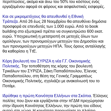
περιπτώσεις, ακόμα και άνω του 50% του κόστους ενός
εργαζομένου αφορά σε φόρους και ασφαλιστικές εισφορές.
Και σε μικρομετόχους θα απευθυνθεί η Εθνική
Τράπεζα
. Από 26 έως 28 Νοεμβρίου θα απευθύνει δημόσια
προσφορά σε επενδυτές των 1.000 ευρώ. Από το book
building στο εξωτερικό πρέπει να συγκεντρώσει 600 εκατ.
ευρώ. Υποχρεωτική η μετατροπή σε μετοχές όλων των
ομολόγων, των προνομιούχων μετοχών του Δημοσίου και
των προνομιούχων μετοχών ΗΠΑ. Τους όρους ανταλλαγής
θα καθορίσει η ΤτΕ.
Κόρη βουλευτή του ΣΥΡΙΖΑ η νέα Γ.Γ. Οικονομικής
Πολιτικής
. Την τοποθέτηση της κόρης του βουλευτή
Τρικάλων του ΣΥΡΙΖΑ, Σάκη Παπαδόπουλου, Έλενας
Παπαδοπούλου, στη θέση της Γενικής Γραμματέως
Οικονομικής Πολιτικής, σχολιάζει με ανακοίνωσή του το
Ποτάμι.
Ιδρύθηκε η πρώτη Κοινότητα Ελλήνων στα Σκόπια
. Έλληνες
πολίτες που ζουν και εργάζονται στην πΓΔΜ προχώρησαν
στην ίδρυση Κοινότητας Ελλήνων, την πρώτη του είδους
αυτού στη χώρα. Η κοινότητα παρουσίασε το πλαίσιο