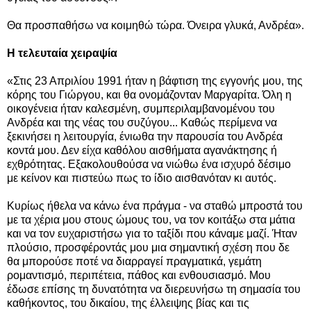
Θα προσπαθήσω να κοιμηθώ τώρα. Όνειρα γλυκά, Ανδρέα».
Η τελευταία χειραψία
«Στις 23 Απριλίου 1991 ήταν η βάφτιση της εγγονής μου, της
κόρης του Γιώργου, και θα ονομάζονταν Μαργαρίτα. Όλη η
οικογένεια ήταν καλεσμένη, συμπεριλαμβανομένου του
Ανδρέα και της νέας του συζύγου... Καθώς περίμενα να
ξεκινήσει η λειτουργία, ένιωθα την παρουσία του Ανδρέα
κοντά μου. Δεν είχα καθόλου αισθήματα αγανάκτησης ή
εχθρότητας. Εξακολουθούσα να νιώθω ένα ισχυρό δέσιμο
με κείνον και πιστεύω πως το ίδιο αισθανόταν κι αυτός.
Κυρίως ήθελα να κάνω ένα πράγμα - να σταθώ μπροστά του
με τα χέρια μου στους ώμους του, να τον κοιτάξω στα μάτια
και να τον ευχαριστήσω για το ταξίδι που κάναμε μαζί. Ήταν
πλούσιο, προσφέροντάς μου μια σημαντική σχέση που δε
θα μπορούσε ποτέ να διαρραγεί πραγματικά, γεμάτη
ρομαντισμό, περιπέτεια, πάθος και ενθουσιασμό. Μου
έδωσε επίσης τη δυνατότητα να διερευνήσω τη σημασία του
καθήκοντος, του δικαίου, της έλλειψης βίας και τις