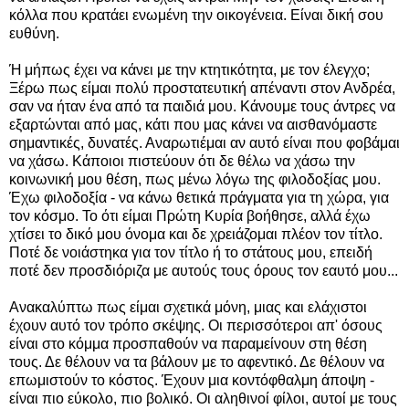
κόλλα που κρατάει ενωμένη την οικογένεια. Είναι δική σου
ευθύνη.
Ή μήπως έχει να κάνει με την κτητικότητα, με τον έλεγχο;
Ξέρω πως είμαι πολύ προστατευτική απέναντι στον Ανδρέα,
σαν να ήταν ένα από τα παιδιά μου. Κάνουμε τους άντρες να
εξαρτώνται από μας, κάτι που μας κάνει να αισθανόμαστε
σημαντικές, δυνατές. Αναρωτιέμαι αν αυτό είναι που φοβάμαι
να χάσω. Κάποιοι πιστεύουν ότι δε θέλω να χάσω την
κοινωνική μου θέση, πως μένω λόγω της φιλοδοξίας μου.
Έχω φιλοδοξία - να κάνω θετικά πράγματα για τη χώρα, για
τον κόσμο. Το ότι είμαι Πρώτη Κυρία βοήθησε, αλλά έχω
χτίσει το δικό μου όνομα και δε χρειάζομαι πλέον τον τίτλο.
Ποτέ δε νοιάστηκα για τον τίτλο ή το στάτους μου, επειδή
ποτέ δεν προσδιόριζα με αυτούς τους όρους τον εαυτό μου...
Ανακαλύπτω πως είμαι σχετικά μόνη, μιας και ελάχιστοι
έχουν αυτό τον τρόπο σκέψης. Οι περισσότεροι απ' όσους
είναι στο κόμμα προσπαθούν να παραμείνουν στη θέση
τους. Δε θέλουν να τα βάλουν με το αφεντικό. Δε θέλουν να
επωμιστούν το κόστος. Έχουν μια κοντόφθαλμη άποψη -
είναι πιο εύκολο, πιο βολικό. Οι αληθινοί φίλοι, αυτοί με τους