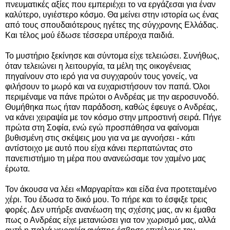
πνευματικές αξίες που εμπεριέχει το να εργάζεσαι για έναν
καλύτερο, υγιέστερο κόσμο. Θα μείνει στην ιστορία ως ένας
από τους σπουδαιότερους ηγέτες της σύγχρονης Ελλάδας.
Και τέλος μού έδωσε τέσσερα υπέροχα παιδιά.
Το μυστήριο ξεκίνησε και σύντομα είχε τελειώσει. Συνήθως,
όταν τελειώνει η λειτουργία, τα μέλη της οικογένειας
πηγαίνουν στο ιερό για να συγχαρούν τους γονείς, να
φιλήσουν το μωρό και να ευχαριστήσουν τον παπά. Όλοι
περιμέναμε να πάνε πρώτοι ο Ανδρέας με την αεροσυνοδό.
Θυμήθηκα πως ήταν παράδοση, καθώς έφευγε ο Ανδρέας,
να κάνει χειραψία με τον κόσμο στην μπροστινή σειρά. Πήγε
πρώτα στη Σοφία, ενώ εγώ προσπάθησα να φαίνομαι
βυθισμένη στις σκέψεις μου για να με αγνοήσει - κάτι
αντίστοιχο με αυτό που είχα κάνει περπατώντας στο
πανεπιστήμιο τη μέρα που ανανεώσαμε τον χαμένο μας
έρωτα.
Τον άκουσα να λέει «Μαργαρίτα» και είδα ένα προτεταμένο
χέρι. Του έδωσα το δικό μου. Το πήρε και το έσφιξε τρεις
φορές. Δεν υπήρξε ανανέωση της σχέσης μας, αν κι έμαθα
πως ο Ανδρέας είχε μετανιώσει για τον χωρισμό μας, αλλά