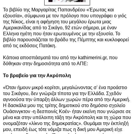
Το βιβλίο της Μαργαρίτας Παπανδρέου «Έρωτας και
εξουσία», σύμφωνα με τον πρόλογο που υπογράφει ο γιός
της Νίκος, είναι η αφήγηση του μεγάλου έρωτα μιας
Αμερικανίδας από το Σικάγο, 92 ετών σήμερα, με έναν
Ελληνα ηγέτη που ήταν ερωτευμένος με την εξουσία. Το
βιβλίο παρουσιάζεται το βράδυ της Πέμπτης και κυκλοφορεί
από τις εκδόσεις Πατάκη.
Κάποια αποσπάσματά του από την kathimerini.gr, που
δόθηκαν στην δημοσιότητα από το ΑΠΕ:
Το βραβείο για την Ακρόπολη
«Όταν ήμουν μικρό κορίτσι, μεγαλώνοντας σ' ένα προάστιο
του Σικάγου, δεν γνώριζα τίποτα για την Ελλάδα. Σχεδόν
αγνοούσα την ύπαρξη άλλων χωρών πέρα από την Αμερική.
Η δασκάλα μου της τρίτης δημοτικού στο δημόσιο σχολείο
Ουάσινγκτον -η δεσποινίς Κοέν- ήταν εκείνη που γνώρισε σε
μένα και στην υπόλοιπη τάξη την Ακρόπολη και τη χώρα που
ονομαζόταν «λίκνο της δημοκρατίας». Θυμάμαι την έκπληξή
μου, επειδή έως τότε νόμιζα πως η δική μου Αμερική είχε