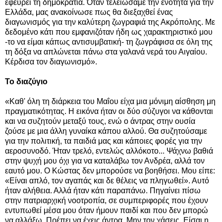
εφεύρει τη δημοκρατία. Όταν τελειώσαμε την ενότητα για την
Ελλάδα, μας ανακοίνωσε πως θα διεξαχθεί ένας
διαγωνισμός για την καλύτερη ζωγραφιά της Ακρόπολης. Με
δεδομένο κάτι που εμφανιζόταν ήδη ως χαρακτηριστικό μου
-το να είμαι κάπως αντισυμβατική- τη ζωγράφισα σε όλη της
τη δόξα να απλώνεται πάνω στα γαλανά νερά του Αιγαίου.
Κέρδισα τον διαγωνισμό».
Το διαζύγιο
«Καθ' όλη τη διάρκεια του Μαΐου είχα μια μόνιμη αίσθηση μη
πραγματικότητας. Η εικόνα ήταν οι δύο σύζυγοι να κάθονται
και να συζητούν μεταξύ τους, ενώ ο άντρας στην ουσία
ζούσε με μια άλλη γυναίκα κάπου αλλού. Θα συζητούσαμε
για την πολιτική, τα παιδιά μας και κάποιες φορές για την
αεροσυνοδό. Ήταν τρελό, εντελώς αλλόκοτο... Ψάχνω βαθιά
στην ψυχή μου όχι για να καταλάβω τον Ανδρέα, αλλά τον
εαυτό μου. Ο Κώστας δεν μπορούσε να βοηθήσει. Μου είπε:
«Είναι απλό, τον αγαπάς και δε θέλεις να πληγωθεί». Αυτό
ήταν αλήθεια. Αλλά ήταν κάτι παραπάνω. Πηγαίνει πίσω
στην πατριαρχική νοοτροπία, σε συμπεριφορές που έχουν
εντυπωθεί μέσα μου όταν ήμουν παιδί και που δεν μπορώ
να αλλάξω. Πρέπει να έχεις άντρα. Μην τον χάσεις. Είσαι η