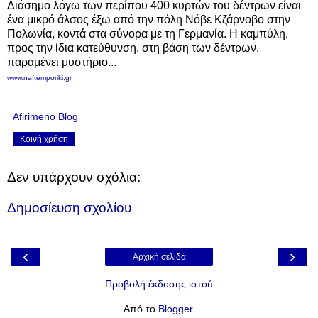
Διάσημο λόγω των περίπου 400 κυρτών του δέντρων είναι
ένα μικρό άλσος έξω από την πόλη Νόβε Κζάρνοβο στην
Πολωνία,
κοντά στα σύνορα με τη Γερμανία. Η
καμπύλη,
προς την ίδια κατεύθυνση, στη βάση των δέντρων,
παραμένει μυστήριο...
www.naftemporiki.gr
Afirimeno Blog
Κοινή χρήση
Δεν υπάρχουν σχόλια:
Δημοσίευση σχολίου
‹
›
Αρχική σελίδα
Προβολή έκδοσης ιστού
Από το
Blogger
.