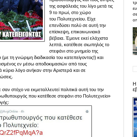
τρ
της ασφάλειάς του λίγο μετά τις
ε
9 το πρωί, στο χώρο
σε
του
Πολυτεχνείου. Ε
ίχε
οπ
επενδύσει πολύ σε αυτή την
επίσκεψη, επικοινωνιακά
βέβαια.
Έμεινε εκεί
ελάχιστα
λεπτά,
κατέθεσε σιωπηλός το
στεφάνι στο μνημείο της
υ
(με τη γνώριμη διαδικασία του κατεπείγοντος!)
και
σμένος εν μέσω αποδοκιμασιών από τους
 κύριο λόγο ανήκαν στην Αριστερά και σε
ώσεις.
Η
ε
 σαν στόχο να εκμεταλλευτεί πολιτικά αυτή του την
ρωθυπουργός που κατέθεσε στεφάνι στο Πολυτεχνείο»
υγής: