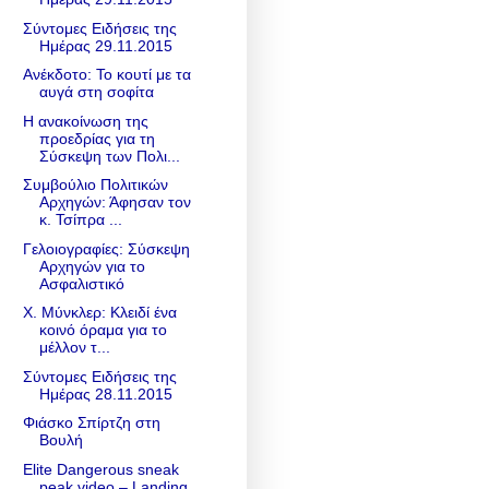
Σύντομες Ειδήσεις της
Ημέρας 29.11.2015
Ανέκδοτο: Το κουτί με τα
αυγά στη σοφίτα
Η ανακοίνωση της
προεδρίας για τη
Σύσκεψη των Πολι...
Συμβούλιο Πολιτικών
Αρχηγών: Άφησαν τον
κ. Τσίπρα ...
Γελοιογραφίες: Σύσκεψη
Αρχηγών για το
Ασφαλιστικό
Χ. Μύνκλερ: Κλειδί ένα
κοινό όραμα για το
μέλλον τ...
Σύντομες Ειδήσεις της
Ημέρας 28.11.2015
Φιάσκο Σπίρτζη στη
Βουλή
Elite Dangerous sneak
peak video – Landing