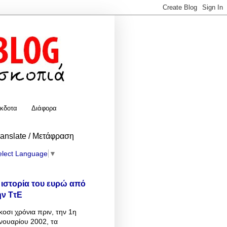
κδοτα
Διάφορα
ranslate / Μετάφραση
elect Language
▼
 ιστορία του ευρώ από
ην ΤτΕ
κοσι χρόνια πριν, την 1η
νουαρίου 2002, τα