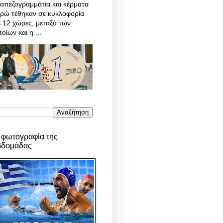
απεζογραμμάτια και κέρματα
υρώ τέθηκαν σε κυκλοφορία
 12 χώρες, μεταξύ των
οίων και η ...
 φωτογραφία της
βδομάδας