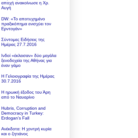
αποχή ανακοίνωσε η Χρ.
Αυγή
DW: «To αποτυχημένο
πραξικόπημα ενισχύει τον
Ερντογάν»
Σύντομες Ειδήσεις της
Ημέρας 27.7.2016
Ινδοί «έκλεισαν» δύο μεγάλα
ξενοδοχεία της Αθήνας για
έναν γάμο
Η Γελοιογραφία της Ημέρας
30.7.2016
Η ηρωική έξοδος του Άρη
από το Ναυαρίνο
Hubris, Corruption and
Democracy in Turkey:
Erdogan’s Fall
Ανέκδοτα: Η χοντρή κυρία
και ο ζητιάνος