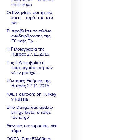
on Europa
Οι Ελληνίδες φοιτήτριες
και η ...τυρόπιτα, στο
twi...
Tι προβλέπει το πλάνο
αναδιάρθρωσης της
Εθνικής Τρ...
Η Γελοιογραφία της
Ημέρας 27.11.2015
Στις 2 Δεκεμβρίου η
διαπραγμάτευση των
νέων μετοχώ...
Σύντομες Ειδήσεις της
Ημέρας 27.11.2015
KAL's cartoon: on Turkey
v Russia
Elite Dangerous update
brings faster shields
recharge
Θεωρίες συνωμοσίας, νέο
κύμα
ΟΟΣΑ: Στην Ελλάδα οι