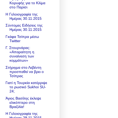
Κορυφής για το Κλίμα
στο Παρίσι
Η Γελοιογραφία της
Ημέρας 30.11.2015
Σύντομες Ειδήσεις της
Ημέρας 30.11.2015
Γκάφα Τσίπρα μέσω
Twitter
Γ. Στουρνάρας:
«Απαραίτητη η
συναίνεση των
κομμάτων»
Στήριγμα στο Λεβέντη
προσπαθεί να βρει ο
Τσίπρας
Γιατί η Τουρκία κατέρριψε
το ρωσικό Sukhoi SU-
24;
Άγιος Βασίλης έκλεψε
ελικόπτερο στη
Βραζιλία!
Η Γελοιογραφία της
Ημέρας 29.11.2015