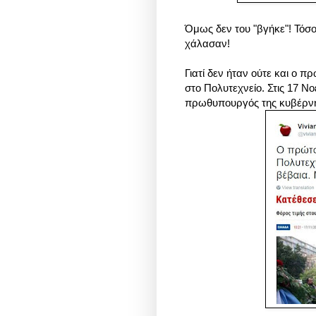
Όμως δεν του "βγήκε"! Τόσο 
χάλασαν!
Γιατί δεν ήταν ούτε και ο 
στο Πολυτεχνείο. Στις 17 Ν
πρωθυπουργός της κυβέρνησ