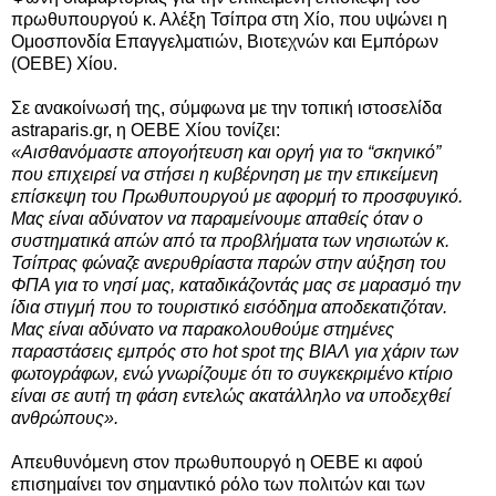
πρωθυπουργού κ. Αλέξη Τσίπρα στη Χίο, που υψώνει η
Ομοσπονδία Επαγγελματιών, Βιοτεχνών και Εμπόρων
(ΟΕΒΕ) Χίου.
Σε ανακοίνωσή της, σύμφωνα με την τοπική ιστοσελίδα
astraparis.gr, η ΟΕΒΕ Χίου τονίζει:
«Αισθανόμαστε απογοήτευση και οργή για το “σκηνικό”
που επιχειρεί να στήσει η κυβέρνηση με την επικείμενη
επίσκεψη του Πρωθυπουργού με αφορμή το προσφυγικό.
Μας είναι αδύνατον να παραμείνουμε απαθείς όταν ο
συστηματικά απών από τα προβλήματα των νησιωτών κ.
Τσίπρας φώναζε ανερυθρίαστα παρών στην αύξηση του
ΦΠΑ για το νησί μας, καταδικάζοντάς μας σε μαρασμό την
ίδια στιγμή που το τουριστικό εισόδημα αποδεκατιζόταν.
Μας είναι αδύνατο να παρακολουθούμε στημένες
παραστάσεις εμπρός στο hot spot της ΒΙΑΛ για χάριν των
φωτογράφων, ενώ γνωρίζουμε ότι το συγκεκριμένο κτίριο
είναι σε αυτή τη φάση εντελώς ακατάλληλο να υποδεχθεί
ανθρώπους».
Απευθυνόμενη στον πρωθυπουργό η ΟΕΒΕ κι αφού
επισημαίνει τον σημαντικό ρόλο των πολιτών και των