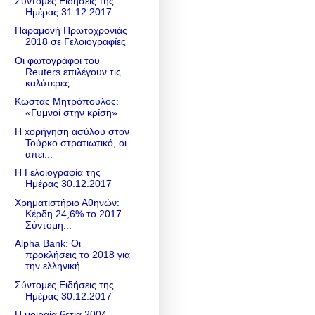
Σύντομες Ειδήσεις της
Ημέρας 31.12.2017
Παραμονή Πρωτοχρονιάς
2018 σε Γελοιογραφίες
Οι φωτογράφοι του
Reuters επιλέγουν τις
καλύτερες ...
Κώστας Μητρόπουλος:
«Γυμνοί στην κρίση»
H xορήγηση ασύλου στον
Τούρκο στρατιωτικό, οι
απει...
Η Γελοιογραφία της
Ημέρας 30.12.2017
Χρηματιστήριο Αθηνών:
Κέρδη 24,6% το 2017.
Σύντομη...
Alpha Bank: Οι
προκλήσεις το 2018 για
την ελληνική...
Σύντομες Ειδήσεις της
Ημέρας 30.12.2017
Η μοιραία 6ετία 2004-