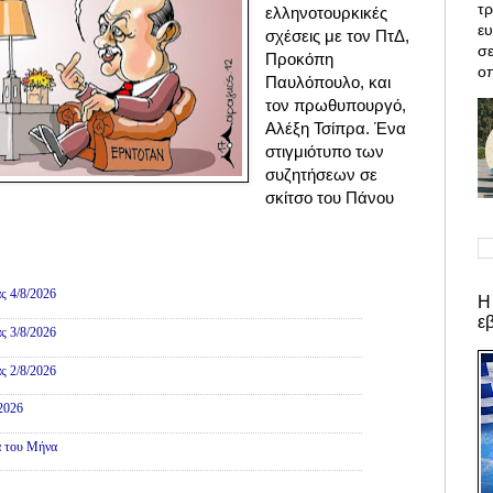
τρ
ελληνοτουρκικές
ε
σχέσεις με τον ΠτΔ,
σε
Προκόπη
οπ
Παυλόπουλο, και
τον πρωθυπουργό,
Αλέξη Τσίπρα. Ένα
στιγμιότυπο των
συζητήσεων σε
σκίτσο του Πάνου
ες
ς 4/8/2026
Η
ε
ς 3/8/2026
ς 2/8/2026
/2026
α του Μήνα