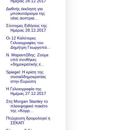
Ημέρας 28.12.2017
Διεθνής έκκληση για
μποϊκοτάρισμα της
νέας αυστρια...
Σύντομες Ειδήσεις της
Ημέρας 28.12.2017
Οι 12 Καλύτερες
Γελοιογραφίες του
Δημήτρη Γεωργοπά...
Ν. Μαραντζίδης: Zούμε
υπό συνθήκες
«δημοκρατικής έ...
Spiegel: Η κρίση της
σοσιαλδημοκρατίας
στην Ευρώπη
Η Γελοιογραφία της
Ημέρας 27.12.2017
Στη Morgan Stanley το
πλειοψηφικό πακέτο
της «Κορρ...
Πτώχευση δρομολογεί η
ΣΕΚΑΠ