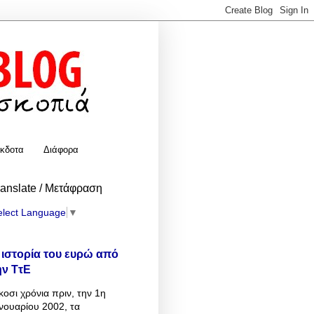
κδοτα
Διάφορα
ranslate / Μετάφραση
elect Language
▼
 ιστορία του ευρώ από
ην ΤτΕ
κοσι χρόνια πριν, την 1η
νουαρίου 2002, τα