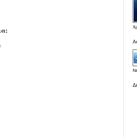
Χ
ια:
Α
υ
Νέ
Δ