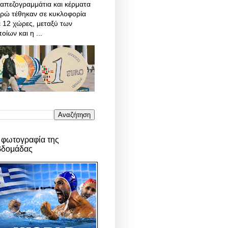
απεζογραμμάτια και κέρματα
υρώ τέθηκαν σε κυκλοφορία
 12 χώρες, μεταξύ των
οίων και η ...
 φωτογραφία της
βδομάδας