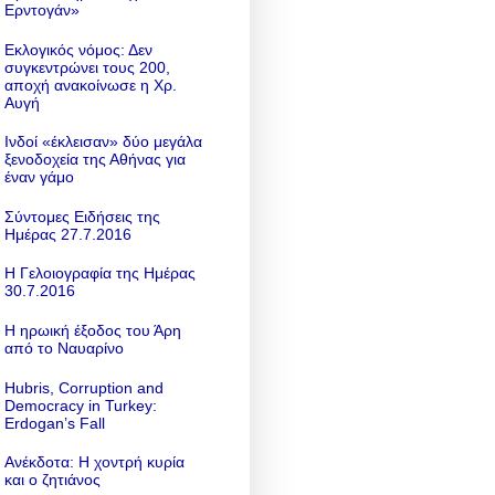
Ερντογάν»
Εκλογικός νόμος: Δεν
συγκεντρώνει τους 200,
αποχή ανακοίνωσε η Χρ.
Αυγή
Ινδοί «έκλεισαν» δύο μεγάλα
ξενοδοχεία της Αθήνας για
έναν γάμο
Σύντομες Ειδήσεις της
Ημέρας 27.7.2016
Η Γελοιογραφία της Ημέρας
30.7.2016
Η ηρωική έξοδος του Άρη
από το Ναυαρίνο
Hubris, Corruption and
Democracy in Turkey:
Erdogan’s Fall
Ανέκδοτα: Η χοντρή κυρία
και ο ζητιάνος