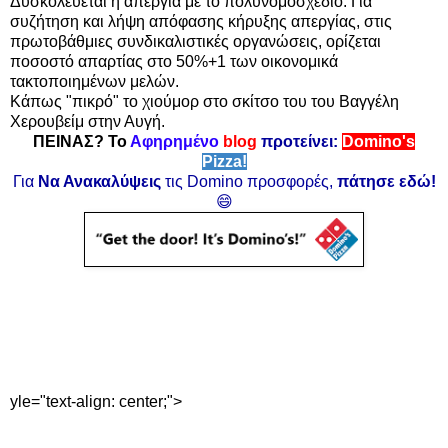
Δυσκολεύεται η απεργία με το πολυνομοσχέδιο. Για
συζήτηση και λήψη απόφασης κήρυξης απεργίας, στις
πρωτοβάθμιες συνδικαλιστικές οργανώσεις, ορίζεται
ποσοστό απαρτίας στο 50%+1 των οικονομικά
τακτοποιημένων μελών.
Κάπως "πικρό" το χιούμορ στο σκίτσο του
του Βαγγέλη
Χερουβείμ
στην Αυγή.
ΠΕΙΝΑΣ? Το
Αφηρημένο
blog
προτείνει:
Domino's
Pizza!
Για
Να Ανακαλύψεις
τις Domino προσφορές,
πάτησε εδώ!
😄
yle="text-align: center;">