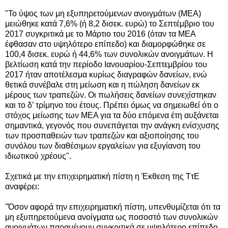
"Το ύψος των μη εξυπηρετούμενων ανοιγμάτων (ΜΕΑ)
μειώθηκε κατά 7,6% (ή 8,2 δισεκ. ευρώ) το Σεπτέμβριο του
2017 συγκριτικά με το Μάρτιο του 2016 (όταν τα ΜΕΑ
έφθασαν στο υψηλότερο επίπεδο) και διαμορφώθηκε σε
100,4 δισεκ. ευρώ ή 44,6% των συνολικών ανοιγμάτων. Η
βελτίωση κατά την περίοδο Ιανουαρίου-Σεπτεμβρίου του
2017 ήταν αποτέλεσμα κυρίως διαγραφών δανείων, ενώ
θετικά συνέβαλε στη μείωση και η πώληση δανείων εκ
μέρους των τραπεζών. Οι πωλήσεις δανείων συνεχίστηκαν
και το δ’ τρίμηνο του έτους. Πρέπει όμως να σημειωθεί ότι ο
στόχος μείωσης των ΜΕΑ για τα δύο επόμενα έτη αυξάνεται
σημαντικά, γεγονός που συνεπάγεται την ανάγκη ενίσχυσης
των προσπαθειών των τραπεζών και αξιοποίησης του
συνόλου των διαθέσιμων εργαλείων για εξυγίανση του
ιδιωτικού χρέους".
Σχετικά με την επιχειρηματική πίστη
η
Έκθεση της ΤτΕ
αναφέρει:
"Όσον αφορά την επιχειρηματική πίστη, υπενθυμίζεται ότι τα
μη εξυπηρετούμενα ανοίγματα ως ποσοστό των συνολικών
ανοιγμάτων παραμένουν συγκριτικά σε υψηλότερο επίπεδο