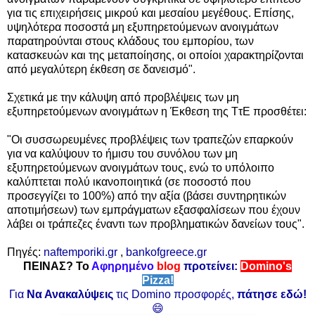
για τις επιχειρήσεις μικρού και μεσαίου μεγέθους. Επίσης,
υψηλότερα ποσοστά μη εξυπηρετούμενων ανοιγμάτων
παρατηρούνται στους κλάδους του εμπορίου, των
κατασκευών και της μεταποίησης, οι οποίοι χαρακτηρίζονται
από μεγαλύτερη έκθεση σε δανεισμό".
Σχετικά με την κάλυψη από
προβλέψεις
των μη
εξυπηρετούμενων ανοιγμάτων
η
Έκθεση της ΤτΕ προσθέτει:
"Οι συσσωρευμένες προβλέψεις των τραπεζών επαρκούν
για να καλύψουν το ήμισυ του συνόλου των μη
εξυπηρετούμενων ανοιγμάτων τους, ενώ το υπόλοιπο
καλύπτεται πολύ ικανοποιητικά (σε ποσοστό που
προσεγγίζει το 100%) από την αξία (βάσει συντηρητικών
αποτιμήσεων) των εμπράγματων εξασφαλίσεων που έχουν
λάβει οι τράπεζες έναντι των προβληματικών δανείων τους".
Πηγές:
naftemporiki.gr
,
bankofgreece.gr
ΠΕΙΝΑΣ? Το
Αφηρημένο
blog
προτείνει:
Domino's
Pizza!
Για
Να Ανακαλύψεις
τις Domino προσφορές,
πάτησε εδώ!
😄