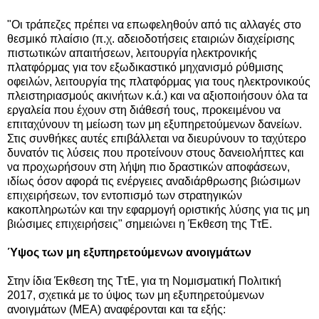
"
Oι τράπεζες π
ρέπει να επωφεληθούν από τις αλλαγές στο
θεσμικό πλαίσιο (π.χ. αδειοδοτήσεις εταιριών διαχείρισης
πιστωτικών απαιτήσεων, λειτουργία ηλεκτρονικής
πλατφόρμας για τον εξωδικαστικό μηχανισμό ρύθμισης
οφειλών, λειτουργία της πλατφόρμας για τους ηλεκτρονικούς
πλειστηριασμούς ακινήτων κ.ά.) και να αξιοποιήσουν όλα τα
εργαλεία που έχουν στη διάθεσή τους, προκειμένου να
επιταχύνουν τη μείωση των μη εξυπηρετούμενων δανείων.
Στις συνθήκες αυτές επιβάλλεται να διευρύνουν το ταχύτερο
δυνατόν τις λύσεις που προτείνουν στους δανειολήπτες και
να προχωρήσουν στη λήψη πιο δραστικών αποφάσεων,
ιδίως όσον αφορά τις ενέργειες αναδιάρθρωσης βιώσιμων
επιχειρήσεων, τον εντοπισμό των στρατηγικών
κακοπληρωτών και την εφαρμογή οριστικής λύσης για τις μη
βιώσιμες επιχειρήσεις" σημειώνει η
Έκθεση της ΤτΕ.
Ύψος των μη εξυπηρετούμενων ανοιγμάτων
Στην ίδια Έκθεση της ΤτΕ,
για τη Νομισματική Πολιτική
2017,
σχετικά με το
ύψος των μη εξυπηρετούμενων
ανοιγμάτων (ΜΕΑ) αναφέρονται και τα εξής: