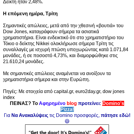
Δείκτη ήταν 2,48%.
Η επόμενη ημέρα, Τρίτη
Σημαντικές απώλειες, μετά από την χθεσινή «βουτιά» του
Dow Jones, καταγράφουν σήμερα τα ασιατικά
χρηματιστήρια. Είναι ενδεικτικό ότι στο χρηματιστήριο του
Τόκιο ο δείκτης Nikkei ολοκλήρωσε σήμερα Τρίτη τις
συναλλαγές με ισχυρή πτώση υποχωρώντας κατά 1.071,84
μονάδες, ή σε ποσοστό 4,73%, και διαμορφώθηκε στις
21.610,24 μονάδες.
Με σημαντικές απώλειες αναμένεται να ανοίξουν τα
χρηματιστήρια σήμερα και στην Ευρώπη.
Πηγές: Με στοιχεία από capital.gr, euro2day.gr, d
ow jones
index
ΠΕΙΝΑΣ? Το
Αφηρημένο
blog
προτείνει:
Domino's
Pizza!
Για
Να Ανακαλύψεις
τις Domino προσφορές,
πάτησε εδώ!
😄