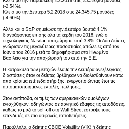
Κλείσιμο την Παρασκευή 2.2.2018 στις 25.520,96 μονάδες
(-2,54%).
Κλείσιμο την Δευτέρα 5.2.2018 στις 24.345,75 μονάδες
(-4,60%).
Αλλά και ο S&P σημείωσε την Δευτέρα βουτιά 4,1%
διαγράφοντας επίσης όλα τα κέρδη του 2018, ενώ ο
τεχνολογικός Nasdaq υποχώρησε κατά 3,8%. Οι δύο δείκτες
γνώρισαν τις μεγαλύτερες ποσοστιαίες απώλειες από τον
Ιούνιο του 2016 μετά το δημοψήφισμα στο Ηνωμένο
Βασίλειο για την αποχώρησή του από την Ε.Ε.
Η κατρακύλα των μετοχών έλαβε
την Δευτέρα
ανεξέλεγκτες
διαστάσεις όταν οι δείκτες βρέθηκαν να διολισθαίνουν κάτω
από κρίσιμα επίπεδα στήριξης, ενεργοποιώντας έτσι τις
αυτοματοποιημένες εντολές πώλησης.
Στον αντίποδα, οι τιμές των αμερικανικών ομολόγων
ενισχύθηκαν, οδηγώντας σε αρνητικό έδαφος τις αποδόσεις,
καθώς το μαζικό sell-off στη Wall Street έστρεψε τους
επενδυτές σε πιο ασφαλείς τοποθετήσεις.
Παράλληλα, ο δείκτης CBOE Volatility (VIX) ή δείκτης