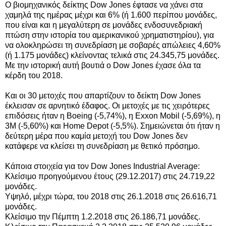
Ο βιομηχανικός δείκτης Dow Jones έφτασε να χάνει
στα
χαμηλά της ημέρας
μέχρι και 6% (ή 1.600 περίπου μονάδες,
που είναι και η μεγαλύτερη σε μονάδες ενδοσυνεδριακή
πτώση στην ιστορία του αμερικανικού χρηματιστηρίου), για
να ολοκληρώσει τη συνεδρίαση με σοβαρές απώλειες 4,60%
(ή 1.175 μονάδες) κλείνοντας τελικά στις 24.345,75 μονάδες.
Με την ιστορική αυτή βουτιά ο Dow Jones έχασε όλα τα
κέρδη του 2018.
Και οι 30 μετοχές που απαρτίζουν το δείκτη Dow Jones
έκλεισαν σε αρνητικό έδαφος. Οι μετοχές με τις χειρότερες
επιδόσεις ήταν η Boeing (-5,74%), η Exxon Mobil (-5,69%), η
3Μ (-5,60%) και Home Depot (-5,5%). Σημειώνεται ότι ήταν η
δεύτερη μέρα που καμία μετοχή του Dow Jones δεν
κατάφερε να κλείσει τη συνεδρίαση με θετικό πρόσημο.
Κάποια στοιχεία για τον Dow Jones Industrial Average:
Κλείσιμο προηγούμενου έτους (29.12.2017) στις 24.719,22
μονάδες.
Υψηλό, μέχρι τώρα, του 2018 στις 26.1.2018 στις 26.616,71
μονάδες.
Κλείσιμο την Πέμπτη 1.2.2018 στις 26.186,71 μονάδες.