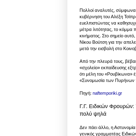
Πολλοί αναλυτές, σύμφωνα μ
κυβέρνηση του Αλέξη Τσίπρα
ευελπιστώντας να καθησυχά
μέτρα λιτότητας, το κόμμα 
κινήματος. Στο σημείο αυτό
Νίκου Βούτση για την απε
μετά την εισβολή στο Κοινοβ
Από την πλευρά τους, βέβαι
«σχολείο» εκπαίδευσης εξτρ
ότι μέλη του «Ρουβίκωνα» 
«Συνομωσία των Πυρήνων 
Πηγή:
naftemporiki.gr
Γ.Γ. Ειδικών Φρουρών:
πολύ ψηλά
Δεν πάει άλλο, η Αστυνομία
γενικός γραμματέας Ειδικ