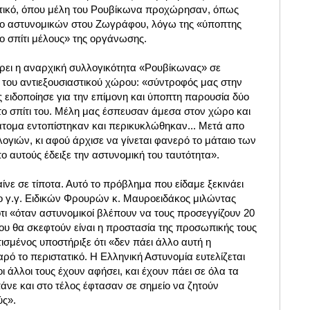
τατικό, όπου μέλη του Ρουβίκωνα προχώρησαν, όπως
ύο αστυνομικών στου Ζωγράφου, λόγω της «ύποπτης
ο σπίτι μέλους» της οργάνωσης.
ρει η
αναρχική συλλογικότητα «Ρουβίκωνας
»
σε
 του αντιεξουσιαστικού χώρου: «σύντροφός μας στην
 ειδοποίησε για την επίμονη και ύποπτη παρουσία δύο
ο σπίτι του. Μέλη μας έσπευσαν άμεσα στον χώρο και
 άτομα εντοπίστηκαν και περικυκλώθηκαν... Μετά απο
ογιών, κι αφού άρχισε να γίνεται φανερό το μάταιο των
 αυτούς έδειξε την αστυνομική του ταυτότητα».
ίνε σε τίποτα. Αυτό το πρόβλημα που είδαμε ξεκινάει
 ο
γ.γ. Ειδικών Φρουρών
κ. Μαυροειδάκος μιλώντας
τι «όταν αστυνομικοί βλέπουν να τους προσεγγίζουν 20
υ θα σκεφτούν είναι η προστασία της προσωπικής τους
ισμένος υποστήριξε ότι «δεν πάει άλλο αυτή η
ρό το περιστατικό. Η Ελληνική Αστυνομία ευτελίζεται
άλλοι τους έχουν αφήσει, και έχουν πάει σε όλα τα
πάνε και στο τέλος έφτασαν σε σημείο να ζητούν
ύς».