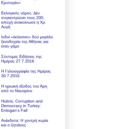
Ερντογάν»
Εκλογικός νόμος: Δεν
συγκεντρώνει τους 200,
αποχή ανακοίνωσε η Χρ.
Αυγή
Ινδοί «έκλεισαν» δύο μεγάλα
ξενοδοχεία της Αθήνας για
έναν γάμο
Σύντομες Ειδήσεις της
Ημέρας 27.7.2016
Η Γελοιογραφία της Ημέρας
30.7.2016
Η ηρωική έξοδος του Άρη
από το Ναυαρίνο
Hubris, Corruption and
Democracy in Turkey:
Erdogan’s Fall
Ανέκδοτα: Η χοντρή κυρία
και ο ζητιάνος