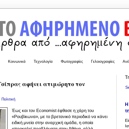
Κοινωνικά
Τεχνολογία
Φωτογραφίες
Γελοιογραφίες
Ανέ
T
 Τσίπρας αφήνει ατιμώρητο τον
S
:
Πολιτική
Η
τ
Έως και τον Economist έφθασε η χάρη του
«Ρουβίκωνα», με το βρετανικό περιοδικό να κάνει
Εί
ειδική μνεία στην αναρχική ομάδα, η οποία
Ια
«προκαλεί προβλήματα στην Αθήνα, αλλά