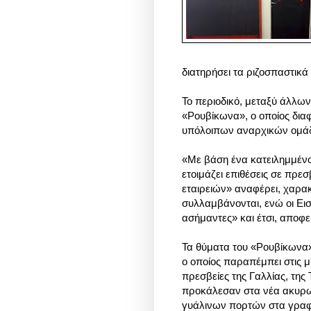
διατηρήσει τα ριζοσπαστικά 
Το περιοδικό, μεταξύ άλλων
«Ρουβίκωνα», ο οποίος δια
υπόλοιπων αναρχικών ομάδω
«Με βάση ένα κατειλημμένο
ετοιμάζει επιθέσεις σε πρε
εταιρειών» αναφέρει, χαρακ
συλλαμβάνονται, ενώ οι Εισ
ασήμαντες» και έτσι, αποφεύ
Τα θύματα του «Ρουβίκωνα»
ο οποίος παραπέμπει στις μ
πρεσβείες της Γαλλίας, της 
προκάλεσαν στα νέα ακυρω
γυάλινων πορτών στα γραφε