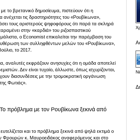
ε το βρετανικό δημοσίευμα, πιστεύουν ότι η
 ανέχεται τις δραστηριότητες του «Ρουβίκωνα»,
σει τους αριστερούς ψηφοφόρους ότι παρά τα σκληρά
Χ
παραμένει στην «καρδιά» του ριζοσπαστικού
, μάλιστα, ο Economist επικαλείται την παρέμβαση του
Α
λευθέρωση των συλληφθέντων μελών του «Ρουβίκωνα»,
ούλιο, το 2017.
α, αναλυτές εκφράζουν ανησυχίες ότι η ομάδα αποτελεί
εμιστών. Δεν είναι τυχαίο, άλλωστε, όπως ισχυρίζονται,
Νέ
έχουν διασυνδέσεις με την τρομοκρατική οργάνωση
της Φωτιάς».
Δ
 Το πρόβλημα με τον Ρουβίκωνα ξεκινά από
 ευτελίζεται και το πρόβλημα ξεκινά από ψηλά εκτιμά ο
ών Φρουρών κ. Μαυροειδάκος αναφερόμενος και στο