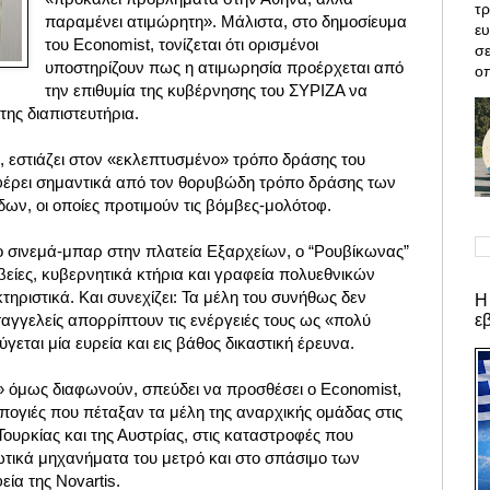
τρ
παραμένει ατιμώρητη». Μάλιστα, στο δημοσίευμα
ε
του Economist, τονίζεται ότι ορισμένοι
σε
υποστηρίζουν πως η ατιμωρησία προέρχεται από
οπ
την επιθυμία της κυβέρνησης του ΣΥΡΙΖΑ να
της διαπιστευτήρια.
, εστιάζει στον «εκλεπτυσμένο» τρόπο δράσης του
φέρει σημαντικά από τον θορυβώδη τρόπο δράσης των
ν, οι οποίες προτιμούν τις βόμβες-μολότοφ.
 σινεμά-μπαρ στην πλατεία Εξαρχείων, ο “Ρουβίκωνας”
σβείες, κυβερνητικά κτήρια και γραφεία πολυεθνικών
τηριστικά. Και συνεχίζει: Τα μέλη του συνήθως δεν
Η
ε
αγγελείς απορρίπτουν τις ενέργειές τους ως «πολύ
γεται μία ευρεία και εις βάθος δικαστική έρευνα.
 όμως διαφωνούν, σπεύδει να προσθέσει ο Economist,
πογιές που πέταξαν τα μέλη της αναρχικής ομάδας στις
Τουρκίας και της Αυστρίας, στις καταστροφές που
τικά μηχανήματα του μετρό και στο σπάσιμο των
ία της Novartis.