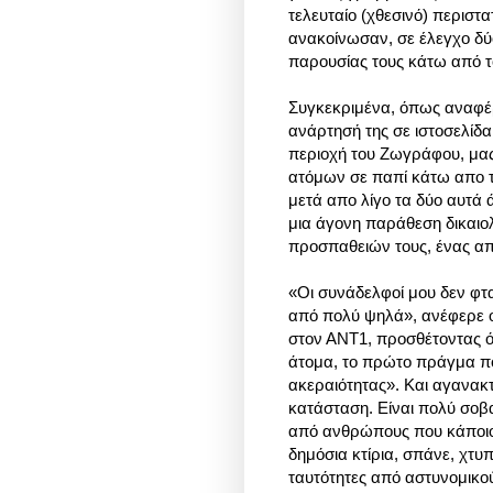
τελευταίο (χθεσινό) περισ
ανακοίνωσαν, σε έλεγχο δ
παρουσίας τους κάτω από τ
Συγκεκριμένα, όπως αναφέ
ανάρτησή της σε ιστοσελίδα
περιοχή του Ζωγράφου, μας
ατόμων σε παπί κάτω απο τ
μετά απο λίγο τα δύο αυτά
μια άγονη παράθεση δικαιολ
προσπαθειών τους, ένας απο
«Οι συνάδελφοί μου δεν φτα
από πολύ ψηλά», ανέφερε
στον ΑΝΤ1, προσθέτοντας ό
άτομα, το πρώτο πράγμα πο
ακεραιότητας».
Και αγανακτ
κατάσταση. Είναι πολύ σοβα
από ανθρώπους που κάποιοι 
δημόσια κτίρια, σπάνε, χτυ
ταυτότητες από αστυνομικο