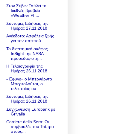
Στον Στίβεν Τσίτλεϊ το
διεθνές βραβείο
«Weather Ph...
Σύντομες Ειδήσεις της
Ημέρας 27.11.2018
Ανέκδοτο: Ασφάλεια ζωής
για τον παππού
Το διαστημικό σκάφος
InSight της NASA
προσεδαφίστη...
Η Γελοιογραφία της
Ημέρας 26.11.2018
«Έφυγε» ο Μπερνάρντο
Μπερτολούτσι, ο
τελευταίος αυ...
Σύντομες Ειδήσεις της
Ημέρας 26.11.2018
Συγχώνευση Eurobank με
Grivalia
Corriere della Sera: Οι
συμβουλές του Τσίπρα
στους...