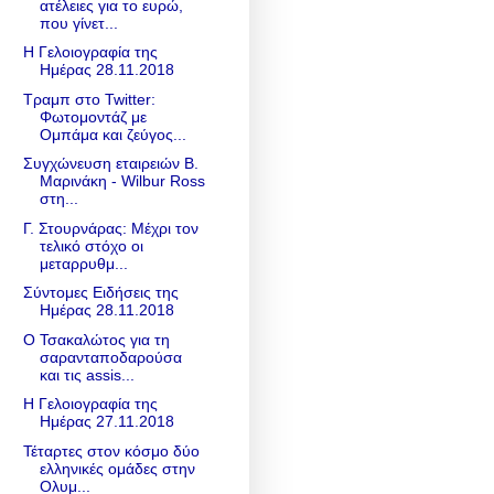
ατέλειες για το ευρώ,
που γίνετ...
Η Γελοιογραφία της
Ημέρας 28.11.2018
Τραμπ στο Twitter:
Φωτομοντάζ με
Ομπάμα και ζεύγος...
Συγχώνευση εταιρειών Β.
Μαρινάκη - Wilbur Ross
στη...
Γ. Στουρνάρας: Μέχρι τον
τελικό στόχο οι
μεταρρυθμ...
Σύντομες Ειδήσεις της
Ημέρας 28.11.2018
Ο Τσακαλώτος για τη
σαρανταποδαρούσα
και τις assis...
Η Γελοιογραφία της
Ημέρας 27.11.2018
Τέταρτες στον κόσμο δύο
ελληνικές ομάδες στην
Ολυμ...