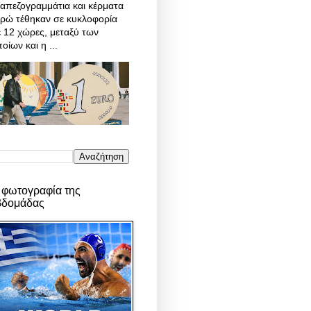
απεζογραμμάτια και κέρματα
υρώ τέθηκαν σε κυκλοφορία
 12 χώρες, μεταξύ των
οίων και η ...
 φωτογραφία της
βδομάδας