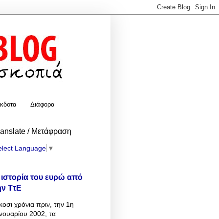
κδοτα
Διάφορα
ranslate / Μετάφραση
elect Language
▼
 ιστορία του ευρώ από
ην ΤτΕ
κοσι χρόνια πριν, την 1η
νουαρίου 2002, τα