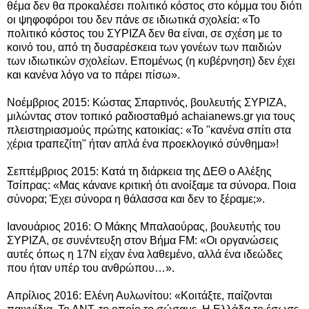
θέμα δεν θα προκαλέσει πολιτικό κόστος στο κόμμα του διότι
οι ψηφοφόροι του δεν πάνε σε ιδιωτικά σχολεία: «Το
πολιτικό κόστος του ΣΥΡΙΖΑ δεν θα είναι, σε σχέση με το
κοινό του, από τη δυσαρέσκεια των γονέων των παιδιών
των ιδιωτικών σχολείων. Επομένως (η κυβέρνηση) δεν έχει
και κανένα λόγο να το πάρει πίσω».
Νοέμβριος 2015: Κώστας Σπαρτινός, βουλευτής ΣΥΡΙΖΑ,
μιλώντας στον τοπικό ραδιοσταθμό achaianews.gr για τους
πλειστηριασμούς πρώτης κατοικίας: «Το "κανένα σπίτι στα
χέρια τραπεζίτη" ήταν απλά ένα προεκλογικό σύνθημα»!
Σεπτέμβριος 2015: Κατά τη διάρκεια της ΔΕΘ ο Αλέξης
Τσίπρας: «Μας κάνανε κριτική ότι ανοίξαμε τα σύνορα. Ποια
σύνορα; Έχει σύνορα η θάλασσα και δεν το ξέραμε;».
Ιανουάριος 2016: Ο Μάκης Μπαλαούρας, βουλευτής του
ΣΥΡΙΖΑ, σε συνέντευξη στον Βήμα FΜ: «Οι οργανώσεις
αυτές όπως η 17Ν είχαν ένα λαθεμένο, αλλά ένα ιδεώδες
που ήταν υπέρ του ανθρώπου…».
Απρίλιος 2016: Ελένη Αυλωνίτου: «Κοιτάξτε, παίζονται