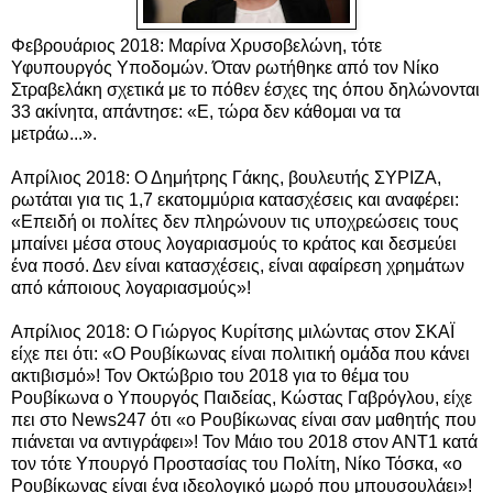
Φεβρουάριος 2018: Μαρίνα Χρυσοβελώνη, τότε
Υφυπουργός Υποδομών. Όταν ρωτήθηκε από τον Νίκο
Στραβελάκη σχετικά με το πόθεν έσχες της όπου δηλώνονται
33 ακίνητα, απάντησε: «Ε, τώρα δεν κάθομαι να τα
μετράω...».
Απρίλιος 2018: Ο Δημήτρης Γάκης, βουλευτής ΣΥΡΙΖΑ,
ρωτάται για τις 1,7 εκατομμύρια κατασχέσεις και αναφέρει:
«Επειδή οι πολίτες δεν πληρώνουν τις υποχρεώσεις τους
μπαίνει μέσα στους λογαριασμούς το κράτος και δεσμεύει
ένα ποσό. Δεν είναι κατασχέσεις, είναι αφαίρεση χρημάτων
από κάποιους λογαριασμούς»!
Απρίλιος 2018:
Ο Γιώργος Κυρίτσης
μιλώντας στον ΣΚΑΪ
είχε πει ότι: «Ο Ρουβίκωνας είναι πολιτική ομάδα που κάνει
ακτιβισμό»! Τον Οκτώβριο του 2018 για το θέμα του
Ρουβίκωνα ο Υπουργός Παιδείας, Κώστας Γαβρόγλου, είχε
πει στο News247 ότι «ο Ρουβίκωνας είναι σαν μαθητής που
πιάνεται να αντιγράφει»! Τον Μάιο του 2018 στον ΑΝΤ1 κατά
τον τότε Υπουργό Προστασίας του Πολίτη, Νίκο Τόσκα, «ο
Ρουβίκωνας είναι ένα ιδεολογικό μωρό που μπουσουλάει»!