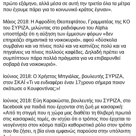
πρώτο εξάμηνο, αλλά μέσα σε αυτή την τριετία όλα τα μέτρα
που έχουμε πάρει για το κοινωνικό κράτος έγιναν».
Μάιος 2018: Η Αφροδίτη Θεοπεφτάτου, Γραμματέας της ΚΟ
του ΣΥΡΙΖΑ, μιλώντας στο ραδιόφωνο του Alpha
υποστήριξε ότι η αύξηση των έμμεσων φόρων «δεν
επηρεάζει σημαντικά τα νοικοκυριά», αφού «δύσκολα
συμβαίνει και να πίνεις πολύ και να καπνίζεις πολύ και να
πηγαίνεις να πίνεις πολλούς καφέδες. Δηλαδή πρέπει να
συμπίπτουν πάρα πολλά πράγματα για να επιβαρυνθεί
σοβαρά ένα νοικοκυριό».
Ιούνιος 2018: Ο Χρήστος Μπγιάλας, βουλευτής ΣΥΡΙΖΑ,
στον ΣΚΑΪ «Τι να ενδιαφέρει έναν 17χρονο σήμερα ποιον
σκότωσε ο Κουφοντίνας;»!
Ιούνιος 2018: Εύη Καρακώστα, βουλευτής του ΣΥΡΙΖΑ, στο
facebook για παιδιά που έρχονται στη ζωή με καισαρική:
«Από τη στιγμή που η χώρα μας διαθέτει τη θλιβερή πρωτιά
στις καισαρικές τομές, αν ισχύει ότι ο τρόπος που έρχεται το
νεογέννητο στον κόσμο παίζει καθοριστικό ρόλο στον τρόπο
που θα ζήσει, η βία είναι εμφανώς παρούσα στην υπόλοιπη