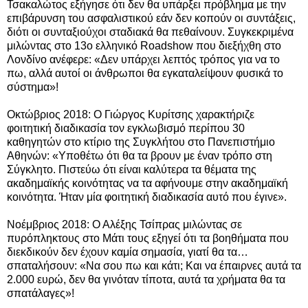
Τσακαλώτος εξήγησε ότι δεν θα υπάρξει πρόβλημα με την
επιβάρυνση του ασφαλιστικού εάν δεν κοπούν οι συντάξεις,
διότι οι συνταξιούχοι σταδιακά θα πεθαίνουν. Συγκεκριμένα
μιλώντας στο 13o ελληνικό Roadshow που διεξήχθη στο
Λονδίνο ανέφερε: «Δεν υπάρχει λεπτός τρόπος για να το
πω, αλλά αυτοί οι άνθρωποι θα εγκαταλείψουν φυσικά το
σύστημα»!
Οκτώβριος 2018: Ο Γιώργος Κυρίτσης χαρακτήριζε
φοιτητική διαδικασία τον εγκλωβισμό περίπου 30
καθηγητών στο κτίριο της Συγκλήτου στο Πανεπιστήμιο
Αθηνών: «Υποθέτω ότι θα τα βρουν με έναν τρόπο στη
Σύγκλητο. Πιστεύω ότι είναι καλύτερα τα θέματα της
ακαδημαϊκής κοινότητας να τα αφήνουμε στην ακαδημαϊκή
κοινότητα. Ήταν μία φοιτητική διαδικασία αυτό που έγινε».
Νοέμβριος 2018: Ο Αλέξης Τσίπρας μιλώντας σε
πυρόπληκτους στο Μάτι τους εξηγεί ότι τα βοηθήματα που
διεκδικούν δεν έχουν καμία σημασία, γιατί θα τα…
σπαταλήσουν: «Να σου πω και κάτι; Και να έπαιρνες αυτά τα
2.000 ευρώ, δεν θα γινόταν τίποτα, αυτά τα χρήματα θα τα
σπατάλαγες»!