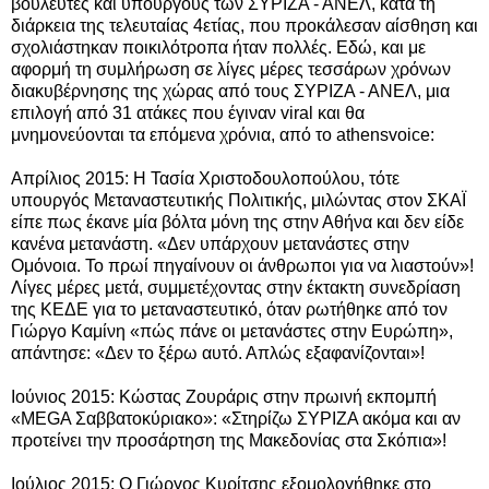
βουλευτές και υπουργούς των ΣΥΡΙΖΑ - ΑΝΕΛ, κατά τη
διάρκεια της τελευταίας 4ετίας, που προκάλεσαν αίσθηση και
σχολιάστηκαν ποικιλότροπα ήταν πολλές.
Εδώ, και με
αφορμή τη συμλήρωση σε λίγες μέρες τεσσάρων χρόνων
διακυβέρνησης της χώρας από τους ΣΥΡΙΖΑ - ΑΝΕΛ, μια
επιλογή από 31 ατάκες που
έγιναν viral και
θα
μνημονεύονται τα επόμενα χρόνια,
από το athensvoice:
Απρίλιος 2015: Η Τασία Χριστοδουλοπούλου, τότε
υπουργός Μεταναστευτικής Πολιτικής, μιλώντας στον ΣΚΑΪ
είπε πως έκανε μία βόλτα μόνη της στην Αθήνα και δεν είδε
κανένα μετανάστη. «Δεν υπάρχουν μετανάστες στην
Ομόνοια. Το πρωί πηγαίνουν οι άνθρωποι για να λιαστούν»!
Λίγες μέρες μετά, συμμετέχοντας στην έκτακτη συνεδρίαση
της ΚΕΔΕ για το μεταναστευτικό, όταν ρωτήθηκε από τον
Γιώργο Καμίνη «πώς πάνε οι μετανάστες στην Ευρώπη»,
απάντησε: «Δεν το ξέρω αυτό. Απλώς εξαφανίζονται»!
Ιούνιος 2015: Κώστας Ζουράρις στην πρωινή εκπομπή
«MEGA Σαββατοκύριακο»: «Στηρίζω ΣΥΡΙΖΑ ακόμα και αν
προτείνει την προσάρτηση της Μακεδονίας στα Σκόπια»!
Ιούλιος 2015: Ο Γιώργος Κυρίτσης εξομολογήθηκε στο