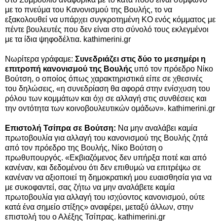
με το πνεύμα του Κανονισμού της Βουλής, το να
εξακολουθεί να υπάρχει συγκροτημένη ΚΟ ενός κόμματος με
πέντε βουλευτές που δεν είναι στο σύνολό τους εκλεγμένοι
με τα ίδια ψηφοδέλτια. kathimerini.gr
Νωρίτερα γράφαμε:
Συνεδριάζει στις δύο το μεσημέρι η
επιτροπή κανονισμού της Βουλής
υπό τον πρόεδρο Νίκο
Βούτση, ο οποίος όπως χαρακτηριστικά είπε σε χθεσινές
του δηλώσεις, «η συνεδρίαση θα αφορά στην ενίσχυση του
ρόλου των κομμάτων και όχι σε αλλαγή στις συνθέσεις και
την οντότητα των κοινοβουλευτικών ομάδων». kathimerini.gr
Επιστολή Τσίπρα σε Βούτση:
Να μην αναλάβει καμία
πρωτοβουλία για αλλαγή του κανονισμού της Βουλής ζητά
από τον πρόεδρο της Βουλής, Νίκο Βούτση ο
πρωθυπουργός. «Εκβιαζόμενος δεν υπήρξα ποτέ και από
κανέναν, και δεδομένου ότι δεν επιθυμώ να επιτρέψω σε
κανέναν να αξιοποιεί τη δημοκρατική μου ευαισθησία για να
με συκοφαντεί, σας ζήτω να μην αναλάβετε καμία
πρωτοβουλία για αλλαγή του ισχύοντος κανονισμού, ούτε
κατά ένα σημείο στίξης» αναφέρει, μεταξύ άλλων, στην
επιστολή του ο Αλέξης Τσίπρας. kathimerini.gr