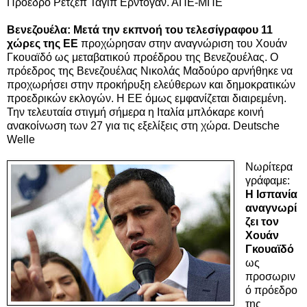
Πρόεδρο Ρετζέπ Ταγίπ Ερντογάν. ΑΠΕ-ΜΠΕ
Βενεζουέλα: Μετά την εκπνοή του τελεσίγραφου 11
χώρες της ΕΕ
προχώρησαν στην αναγνώριση του Χουάν
Γκουαϊδό ως μεταβατικού προέδρου της Βενεζουέλας. Ο
πρόεδρος της Βενεζουέλας Νικολάς Μαδούρο αρνήθηκε να
προχωρήσει στην προκήρυξη ελεύθερων και δημοκρατικών
προεδρικών εκλογών. Η ΕΕ όμως εμφανίζεται διαιρεμένη.
Την τελευταία στιγμή σήμερα η Ιταλία μπλόκαρε κοινή
ανακοίνωση των 27 για τις εξελίξεις στη χώρα. Deutsche
Welle
Νωρίτερα
γράφαμε:
Η Ισπανία
αναγνωρί
ζει τον
Χουάν
Γκουαϊδό
ως
προσωριν
ό πρόεδρο
της