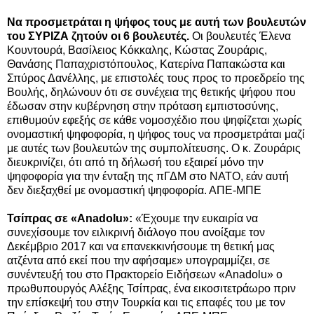
Να προσμετράται η ψήφος τους με αυτή των βουλευτών
του ΣΥΡΙΖΑ ζητούν οι 6 βουλευτές.
Οι βουλευτές Έλενα
Κουντουρά, Βασίλειος Κόκκαλης, Κώστας Ζουράρις,
Θανάσης Παπαχριστόπουλος, Κατερίνα Παπακώστα και
Σπύρος Δανέλλης, με επιστολές τους προς το προεδρείο της
Βουλής, δηλώνουν ότι σε συνέχεια της θετικής ψήφου που
έδωσαν στην κυβέρνηση στην πρόταση εμπιστοσύνης,
επιθυμούν εφεξής σε κάθε νομοσχέδιο που ψηφίζεται χωρίς
ονομαστική ψηφοφορία, η ψήφος τους να προσμετράται μαζί
με αυτές των βουλευτών της συμπολίτευσης. Ο κ. Ζουράρις
διευκρινίζει, ότι από τη δήλωσή του εξαιρεί μόνο την
ψηφοφορία για την ένταξη της πΓΔΜ στο ΝΑΤΟ, εάν αυτή
δεν διεξαχθεί με ονομαστική ψηφοφορία. ΑΠΕ-ΜΠΕ
Τσίπρας σε «Anadolu»:
«Έχουμε την ευκαιρία να
συνεχίσουμε τον ειλικρινή διάλογο που ανοίξαμε τον
Δεκέμβριο 2017 και να επανεκκινήσουμε τη θετική μας
ατζέντα από εκεί που την αφήσαμε» υπογραμμίζει, σε
συνέντευξή του στο Πρακτορείο Ειδήσεων «Anadolu» ο
πρωθυπουργός Αλέξης Τσίπρας, ένα εικοσιτετράωρο πριν
την επίσκεψή του στην Τουρκία και τις επαφές του με τον