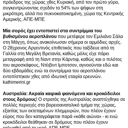
πρόεδρος της χώρας χθες Κυριακή, από τον πρώτο γύρο,
συγκεντρώνοντας σχεδόν το 54% των ψήφων στη
μικρότερη, αλλά πιο πυκνοκατοικημένη, χώρα της Κεντρικής
Αμερικής. ΑΠΕ-ΜΠΕ
Μία σορός έχει εντοπιστεί στα συντρίμμια του
βυθισμένου αεροπλάνου
που μετέφερε τον Εμιλιάνο Σάλα
στη Μάγχη, όπως ανακοίνωσαν σήμερα οι αρμόδιες αρχές.
Ο 28χρονος Αργεντινός επιθετικός που ταξίδευε από τη
Γαλλία στη Μεγάλη Βρετανία, καθώς μόλις είχε πάρει
μεταγραφή από τη Ναντ στην Κάρντιφ, καθώς και ο πιλότος
του αεροσκάφους, Ντέιβιντ Ιμποτσον, αγνοούνται εδώ και
δύο εβδομάδες ενώ τα συντρίμμια του αεροπλάνου
εντοπίστηκαν χθες από ιδιωτική εταιρία ερευνών.
kathimerini.gr
Αυστραλία: Ακραία καιρικά φαινόμενα και κροκόδειλοι
στους δρόμους
! Ο στρατός της Αυστραλίας αναπτύχθηκε σε
πολλές περιοχές στο βορειοανατολικό τμήμα της χώρας,
εξαιτίας των εκτεταμένων πλημμυρών, που πλέον έχουν
εύρος που δεν καταγράφεται παρά «κάθε αιώνα» - κι ενώ
κροκόδειλοι θεάθηκαν σε δρόμους που πλέον έχουν
καλυφθεί από το νερό. ΑΠΕ-ΜΠΕ