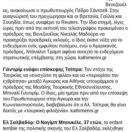
Βενεζουέλ
ας, ανακοίνωσε ο πρωθυπουργός Πέδρο Σάντσεθ. Στην
αναγνώρισή του προχώρησαν και οι Βρετανία, Γαλλία και
Σουηδία, όπως αναφέρει το Reuters. Την ίδια στιγμή, λίγες
ώρες πριν από την εκπνοή του τελεσιγράφου προκειμένου ο
πρόεδρος της Βενεζουέλας Νικολάς Μαδούρο να
προκηρύξει προεδρικές εκλογές, ο ίδιος έκανε νύξη για το
ενδεχόμενο ενός εμφυλίου πολέμου, ενώ ο Αμερικανός
πρόεδρος, Ντόναλντ Τραμπ αφήνει ανοιχτό το ενδεχόμενο
στρατιωτικής επέμβασης στη χώρα. kathimerini.gr
Γιλντιρίμ ενόψει επίσκεψης Τσίπρα:
Τον στόχο της
Τουρκίας να «ενισχύσει τη φιλία» και να «περιορίσει την
εχθρότητα» μεταξύ Αγκυρας και Αθήνας υπογράμμισε ο
πρόεδρος της Μεγάλης Τουρκικής Εθνοσυνέλευσης,
Μπιναλί Γιλντιρίμ. Ο ίδιος, μία ημέρα πριν από την επίσκεψη
του Πρωθυπουργού στην Αγκυρα και την
Κωνσταντινούπολη, διαβεβαίωσε ότι ο Αλ. Τσίπρας θα γίνει
δεκτός με «τουρκική φιλοξενία». kathimerini.gr
Ελ Σαλβαδόρ: Ο Ναγίμπ Μπουκέλε, 37 ετών,
το enfant
terrible της πολιτικής σκηνής του Ελ Σαλβαδόρ, εκλέχθηκε