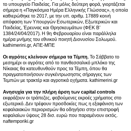
το υπουργείο Παιδείας.
Για μόλις δεύτερη φορά, γιορτάζεται
σήμερα η «Παγκόσμια Ημέρα Ελληνικής Γλώσσας», η οποία
καθιερώθηκε το 2017,
με την υπ. αριθμ. 17889 κοινή
απόφαση των Υπουργών Εσωτερικών, Εξωτερικών και
Παιδείας, Έρευνας και Θρησκευμάτων (ΦΕΚ Β’
1384/24/04/2017). Η 9η Φεβρουαρίου είναι παράλληλα
ημέρα μνήμης του εθνικού ποιητή Διονυσίου Σολωμού.
kathimerini.gr, ΑΠΕ-ΜΠΕ
Οι αγρότες κλείνουν σήμερα τα Τέμπη.
Το Σάββατο το
μεσημέρι οι αγρότες από το πανθεσσαλικό μπλόκο της
Νίκαιας θα κατευθυνθούν προς τα Τέμπη, όπου θα
πραγματοποιήσουν συγκέντρωσηστις σήραγγες των
Τεμπών με τρακτέρ και αγροτικά οχήματα. kathimerini.gr
Ανησυχία για την πλήρη άρση των capital controls
εκφράζουν οι τράπεζες, φοβούμενες εκροές χρήματος στο
εξωτερικό. Δεν τρέφουν προσδοκίες πως η εξαφάνιση των
κεφαλαιακών περιορισμών θα οδηγήσει στην επιστροφή
κεφαλαίων ύψους 28 δισ. ευρώ που παραμένουν εκτός.
naftemporiki.gr