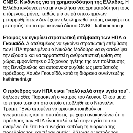
CNBC: Κίνδυνος για τη χρηματοδότηση της Ελλάδας.
Η
Ελλάδα κινδυνεύει να μην αντλήσει νέα χρηματοδότηση τους
επόμενους μήνες, καθώς μία σειρά υπεσχημένων
μεταρρυθμίσεων δεν έχουν ολοκληρωθεί ακόμη, αναφέρει σε
ρεπορτάζ του το αμερικανικό δίκτυο CNBC.
kathimerini.gr
Ετοιμος να εγκρίνει στρατιωτική επέμβαση των ΗΠΑ ο
Γκουαϊδό
. Διατεθειμένος να εγκρίνει στρατιωτική επέμβαση
των ΗΠΑ προκειμένου ο Νικολάς Μαδούρο να εγκαταλείψει
την εξουσία και να τερματιστεί η ανθρωπιστική κρίση στη
χώρα, εμφανίστηκε ο 35χρονος ηγέτης της αντιπολίτευσης
της Βενεζουέλας και αυτοανακηρυχθείς ως μεταβατικός
πρόεδρος, Χουάν Γκουαϊδό, κατά τη διάρκεια συνέντευξης.
kathimerini.gr
Ο πρόεδρος των ΗΠΑ είναι "πολύ καλά στην υγεία του"
,
δήλωσε χθες Παρασκευή ο γιατρός του Λευκού Οίκου μετά
το ετήσιο τσεκ απ στο οποίο υποβλήθηκε ο Ντόναλντ
Τραμπ. "Ενώ απομένει να οριστικοποιηθούν οι
γνωματεύσεις και οι συστάσεις, με χαρά ανακοινώνω ότι ο
πρόεδρος των ΗΠΑ είναι πολύ καλά στην υγεία του και
αναμένω ότι έτσι θα συνεχίσει καθ'όλη τη διάρκεια της
προεδρίας του και πέραν αυτής", δήλωσε ο γιατρός του