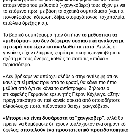
απομεινάρια του μεθυσιού («χανγκόβερ») τους είχαν μείνει
το επόμενο πρωί με βάση τα σχετικά συμπτώματα (ναυτία,
πονοκέφαλος, κόπωση, δίψα, στομαχόπονος, ταχυπαλμία,
απώλεια όρεξης κ.ά.).
Το βασικό συμπέρασμα ήταν ότι ήταν
το μεθύσι και τα
«μεθεόρτια» του δεν διέφεραν ουσιαστικά ανάλογα με
τη σειρά που είχαν καταναλωθεί τα ποτά
. Απλώς οι
γυναίκες είχαν ελαφρώς χειρότερο σκορ «χανγκόβερ» σε
σχέση με τους άνδρες, καθώς το ποτό τις «πιάνει»
περισσότερο.
«Δεν βρήκαμε να υπάρχει αλήθεια στην αντίληψη ότι αν
κανείς πιεί μπίρα πριν από το κρασί, θα κάνει πιο ήπιο
μεθύσι από ό,τι αν κάνει το αντίστροφο», δήλωσε ο
επικεφαλής Γερμανός ερευνητής Γιέραν Κέχλινγκ. «Στην
πραγματικότητα αν πιεί κανείς αρκετά από οποιοδήποτε
αλκοολούχο ποτό, πιθανότατα θα έχει χανγκόβερ».
«Μπορεί να είναι δυσάρεστα τα "χανγκόβερ",
αλλά θα
πρέπει να θυμόμαστε ότι έχουν τουλάχιστον ένα σημαντικό
όφελος:
αποτελούν ένα προστατευτικό προειδοποιητικό