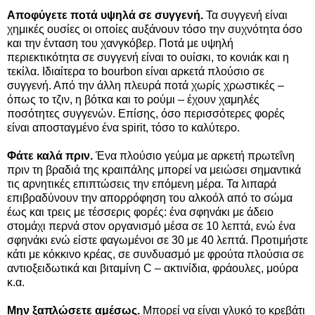
Αποφύγετε ποτά υψηλά σε συγγενή.
Τα συγγενή είναι
χημικές ουσίες οι οποίες αυξάνουν τόσο την συχνότητα όσο
και την ένταση του χανγκόβερ. Ποτά με υψηλή
περιεκτικότητα σε συγγενή είναι το ουίσκι, το κονιάκ και η
τεκίλα. Ιδιαίτερα το bourbon είναι αρκετά πλούσιο σε
συγγενή. Από την άλλη πλευρά ποτά χωρίς χρωστικές –
όπως το τζιν, η βότκα και το ρούμι – έχουν χαμηλές
ποσότητες συγγενών. Επίσης, όσο περισσότερες φορές
είναι αποσταγμένο ένα spirit, τόσο το καλύτερο.
Φάτε καλά πριν.
Ένα πλούσιο γεύμα με αρκετή πρωτεΐνη
πριν τη βραδιά της κραιπάλης μπορεί να μειώσει σημαντικά
τις αρνητικές επιπτώσεις την επόμενη μέρα. Τα λιπαρά
επιβραδύνουν την απορρόφηση του αλκοόλ από το σώμα
έως και τρεις με τέσσερις φορές: ένα σφηνάκι με άδειο
στομάχι περνά στον οργανισμό μέσα σε 10 λεπτά, ενώ ένα
σφηνάκι ενώ είστε φαγωμένοι σε 30 με 40 λεπτά. Προτιμήστε
κάτι με κόκκινο κρέας, σε συνδυασμό με φρούτα πλούσια σε
αντιοξειδωτικά και βιταμίνη C – ακτινίδια, φράουλες, μούρα
κ.α.
Μην ξαπλώσετε αμέσως.
Μπορεί να είναι γλυκό το κρεβάτι