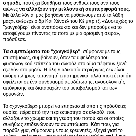
σημάδι
, που έχει βοηθήσει τους ανθρώπους ανά τους
αιώνες
να αλλάζουν την μελλοντική συμπεριφορά τους
.
Με άλλα λόγια, μας βοηθάνε να μαθαίνουμε από τα λάθη
μας», ανέφερε ο δρ Κάι Χένσελ του Κέιμπριτζ. «Δυστυχώς το
"χανγκόβερ" είναι αναπόφευκτο και δεν μπορούμε να το
αποφύγουμε πίνοντας τα ποτά με μια ορισμένη σειρά»,
πρόσθεσε.
Τα συμπτώματα του "χανγκόβερ"
, σύμφωνα με τους
επιστήμονες, συμβαίνουν, όταν τα υψηλότερα του
φυσιολογικού επίπεδα του αλκοόλ στο αίμα πέφτουν ξανά
σχεδόν στο μηδέν. Η όλη διαδικασία περιέργως δεν είναι
ακόμη πλήρως κατανοητή επιστημονικά, αλλά πιστεύεται ότι
οφείλεται σε ένα συνδυασμό αφυδάτωσης, ανοσολογικής
απόκρισης και διαταραχών του μεταβολισμού και των
ορμονών.
Το «χανγκόβερ» μπορεί να επηρεαστεί από τις πρόσθετες
ουσίες, πέρα από την περιεκτικότητα σε αλκοόλ, που
αλλάζουν το χρώμα και τη γεύση του ποτού και οι οποίες
συνήθως επιδεινώνουν τα συμπτώματα. Κάτι που, για
παράδειγμα, σύμφωνα με τους ερευνητές, εξηγεί γιατί το