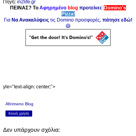
Πηγή:
in2life.gr
ΠΕΙΝΑΣ? Το
Αφηρημένο
blog
προτείνει:
Domino's
Pizza!
Για
Να Ανακαλύψεις
τις Domino προσφορές,
πάτησε εδώ!
😄
yle="text-align: center;">
Afirimeno Blog
Κοινή χρήση
Δεν υπάρχουν σχόλια: