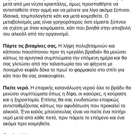
μετά από μια νύχτα κραιπάλης, όμως προσπαθήστε να
αντισταθείτε στην ορμή και να μείνετε για λίγο ακόμα ξύπνιοι.
Ιδανικά, τσιμπολογήστε κάτι και μετά κοιμηθείτε. Ο
μεταβολισμός μας είναι γρηγορότερος όσο είμαστε ξύπνιοι
σε σχέση με όταν κοιμόμαστε, κάτι που βοηθά στην αποβολή
του αλκοόλ από τον οργανισμό.
Πάρτε τις βιταμίνες σας.
Η λήψη πολυβιταμινών και
κάποιου παυσίπονου πριν τη «μεγάλη βραδιά» θα μειώσει
κάπως τα αρνητικά συμπτώματα την επόμενη ημέρα και θα
σας γλιτώσει από την ταλαιπωρία του να ψάχνετε με
πονεμένο κεφάλι δέκα το πρωί το φαρμακείο στο σπίτι για
κάτι που θα σας ανακουφίσει.
Πιείτε νερό.
Η επαρκής κατανάλωση νερού όλο το βράδυ θα
μειώσει συμπτώματα όπως η δίψα, οι καούρες, η κούραση
και η ξηροστομία. Επίσης θα σας ενυδατώσει επαρκώς
αντισταθμίζοντας κάπως την αφυδάτωση που προκαλεί το
αλκοόλ. Ένα καλός μπούσουλας είναι να πιείτε ένα ποτήρι
νερό μετά από κάθε ποτό, πριν πάρετε το επόμενο και ένα
ακόμα πριν κοιμηθείτε.