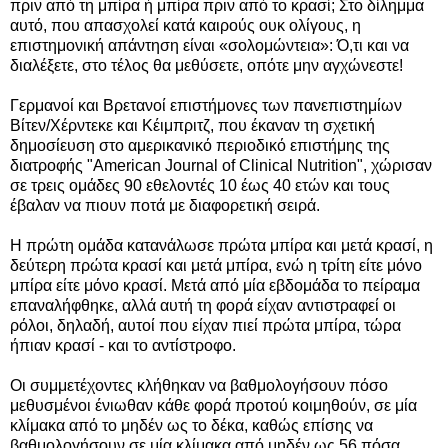
πριν από τη μπίρα ή μπίρα πριν από το κρασί; Στο δίλημμα
αυτό, που απασχολεί κατά καιρούς ουκ ολίγους, η
επιστημονική απάντηση είναι «σολομώντεια»: Ό,τι και να
διαλέξετε, στο τέλος θα μεθύσετε, οπότε μην αγχώνεστε!
Γερμανοί και Βρετανοί επιστήμονες των πανεπιστημίων
Βίτεν/Χέρντεκε και Κέιμπριτζ, που έκαναν τη σχετική
δημοσίευση στο αμερικανικό περιοδικό επιστήμης της
διατροφής "American Journal of Clinical Nutrition", χώρισαν
σε τρεις ομάδες 90 εθελοντές 10 έως 40 ετών και τους
έβαλαν να πιουν ποτά με διαφορετική σειρά.
Η πρώτη ομάδα κατανάλωσε πρώτα μπίρα και μετά κρασί, η
δεύτερη πρώτα κρασί και μετά μπίρα, ενώ η τρίτη είτε μόνο
μπίρα είτε μόνο κρασί. Μετά από μία εβδομάδα το πείραμα
επαναλήφθηκε, αλλά αυτή τη φορά είχαν αντιστραφεί οι
ρόλοι, δηλαδή, αυτοί που είχαν πιεί πρώτα μπίρα, τώρα
ήπιαν κρασί - και το αντίστροφο.
Οι συμμετέχοντες κλήθηκαν να βαθμολογήσουν πόσο
μεθυσμένοι ένιωθαν κάθε φορά προτού κοιμηθούν, σε μία
κλίμακα από το μηδέν ως το δέκα, καθώς επίσης να
βαθμολογήσουν σε μία κλίμακα από μηδέν ως 56 πόσα