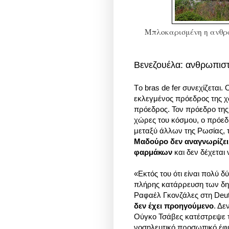
Μπλοκαρισμένη η ανθρωπ
Βενεζουέλα: ανθρωπιστ
Τo bras de fer συνεχίζεται.
εκλεγμένος πρόεδρος της χ
πρόεδρος. Τον πρόεδρο τη
χώρες του κόσμου, ο πρόεδ
μεταξύ άλλων της Ρωσίας, τ
Μαδούρο δεν αναγνωρίζει 
φαρμάκων
και δεν δέχεται
«Εκτός του ότι είναι πολύ δ
πλήρης κατάρρευση των δη
Ραφαέλ Γκονζάλες στη Deut
δεν έχει προηγούμενο
. Δε
Ούγκο Τσάβες κατέστρεψε τ
νοσηλευτικό προσωπικό έφυ