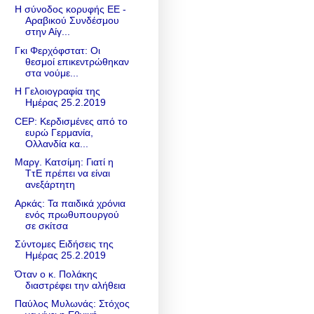
Η σύνοδος κορυφής ΕΕ -
Αραβικού Συνδέσμου
στην Αίγ...
Γκι Φερχόφστατ: Οι
θεσμοί επικεντρώθηκαν
στα νούμε...
Η Γελοιογραφία της
Ημέρας 25.2.2019
CEP: Κερδισμένες από το
ευρώ Γερμανία,
Ολλανδία κα...
Μαργ. Κατσίμη: Γιατί η
ΤτΕ πρέπει να είναι
ανεξάρτητη
Αρκάς: Τα παιδικά χρόνια
ενός πρωθυπουργού
σε σκίτσα
Σύντομες Ειδήσεις της
Ημέρας 25.2.2019
Όταν ο κ. Πολάκης
διαστρέφει την αλήθεια
Παύλος Μυλωνάς: Στόχος