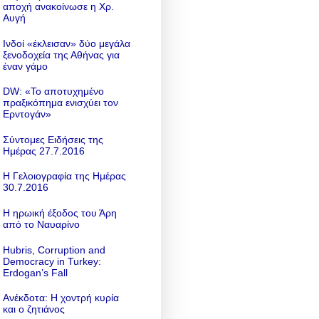
αποχή ανακοίνωσε η Χρ.
Αυγή
Ινδοί «έκλεισαν» δύο μεγάλα
ξενοδοχεία της Αθήνας για
έναν γάμο
DW: «To αποτυχημένο
πραξικόπημα ενισχύει τον
Ερντογάν»
Σύντομες Ειδήσεις της
Ημέρας 27.7.2016
Η Γελοιογραφία της Ημέρας
30.7.2016
Η ηρωική έξοδος του Άρη
από το Ναυαρίνο
Hubris, Corruption and
Democracy in Turkey:
Erdogan’s Fall
Ανέκδοτα: Η χοντρή κυρία
και ο ζητιάνος