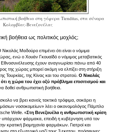
ιστική βοήθεια στη γέφυρα Tienditas, στα σύνορα
Κολομβίας-Βενεζουέλας
ική βοήθεια ως πολιτικός μοχλός;
 Ο Νικολάς Μαδούρο επιμένει ότι είναι ο νόμιμα
ώρας, ενώ ο Χουάν Γκουαϊδό ο νόμιμος μεταβατικός
ς Εθνοσυνέλευσης έχουν αναγνωρίσει πάνω από 40
ρος της χώρας μπορεί ακόμη να ελπίζει στη στήριξη
ης Τουρκίας, της Κίνας και του στρατού.
Ο Νικολάς
ότι η χώρα του έχει οξύ πρόβλημα επισιτισμού και
 να δοθεί ανθρωπιστική βοήθεια.
ύσκολο να βρει κανείς τακτικά τρόφιμα, σοκάρει η
μόσιων νοσοκομείων» λέει ο οικονομολόγος Πάμπλο
sche Welle. «
Στη Βενεζουέλα η ανθρωπιστική κρίση
ν υπάρχουν φάρμακα, επειδή η κυβέρνηση υπό τον
ην κρατική βιομηχανία φαρμάκων. Γιατροί και
γαν στο εξωτερικό μαζί τους 3 εκατομ. πρόσφυγες.