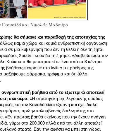
 Γκουαϊδό και
Νικολάς Μαδούρο
ρίσης θα σήμαινε και παραδοχή της αποτυχίας της
άλλως καμιά χώρα και καμιά ανθρωπιστική οργάνωση
εια σε μια κυβέρνηση που δεν τη θέλει ή δεν τη ζητά.
ρόεδρος Χουάν Γκουαϊδό τη ζήτησε. «Διαβεβαίωσα τον
όλη Κούκουτα θα μετατραπεί σε ένα από τα 3 κέντρα
ς βοήθειας» έγραψε στο twitter ο πρόεδρος της
α μαζέψουμε φάρμακα, τρόφιμα και ότι άλλο
.
 ανθρωπιστική βοήθεια από το εξωτερικό αποτελεί
 στη σκακιέρα
. «Η στρατηγική της λεγόμενης ομάδας
ερικής και τον Καναδά είναι έξυπνη και έχει διπλό
Καγιαμάρσα, πρώην κολομβιανός διπλωμάτης στο
e. «Εν πρώτοις βοηθά εκείνους που την έχουν ανάγκη
ιδιά, γύρω στα 200.000 αλλά από την άλλη αποτελεί
ζουελανό στρατό. Εάν την αφήσει να μπει στη χώρα,