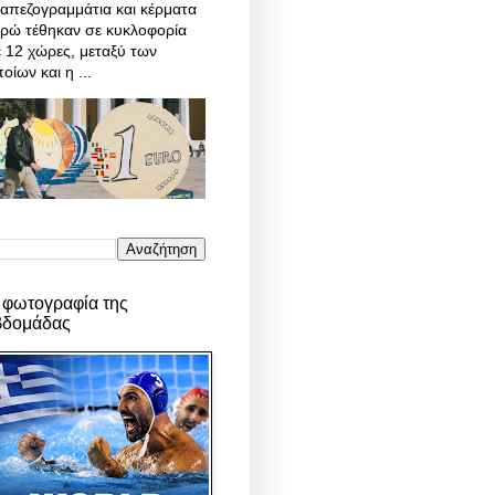
απεζογραμμάτια και κέρματα
υρώ τέθηκαν σε κυκλοφορία
 12 χώρες, μεταξύ των
οίων και η ...
 φωτογραφία της
βδομάδας