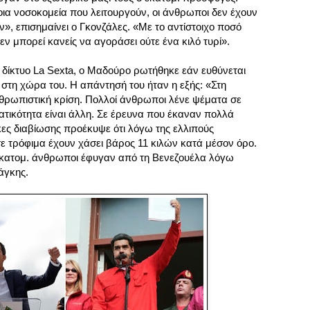
ια νοσοκομεία που λειτουργούν, οι άνθρωποι δεν έχουν
», επισημαίνει ο Γκονζάλες. «Με το αντίστοιχο ποσό
δεν μπορεί κανείς να αγοράσει ούτε ένα κιλό τυρί».
 δίκτυο La Sexta, ο Μαδούρο ρωτήθηκε εάν ευθύνεται
 στη χώρα του. Η απάντησή του ήταν η εξής: «Στη
θρωπιστική κρίση. Πολλοί άνθρωποι λένε ψέματα σε
ατικότητα είναι άλλη. Σε έρευνα που έκαναν πολλά
κες διαβίωσης προέκυψε ότι λόγω της ελλιπούς
 τρόφιμα έχουν χάσει βάρος 11 κιλών κατά μέσον όρο.
 εκατομ. άνθρωποι έφυγαν από τη Βενεζουέλα λόγω
άγκης.