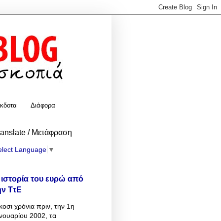
κδοτα
Διάφορα
ranslate / Μετάφραση
elect Language
▼
 ιστορία του ευρώ από
ην ΤτΕ
κοσι χρόνια πριν, την 1η
νουαρίου 2002, τα