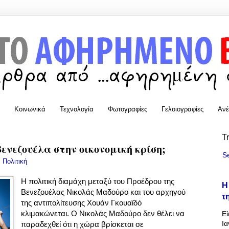
Κοινωνικά
Τεχνολογία
Φωτογραφίες
Γελοιογραφίες
Ανέ
T
Βενεζουέλα στην οικονομική κρίση;
S
:
Πολιτική
Η πολιτική διαμάχη μεταξύ του Προέδρου της
Η
Βενεζουέλας Νικολάς Μαδούρο και του αρχηγού
τ
της αντιπολίτευσης Χουάν Γκουαϊδό
κλιμακώνεται.
Ο Νικολάς Μαδούρο δεν θέλει να
Εί
Ια
παραδεχθεί ότι η χώρα βρίσκεται σε