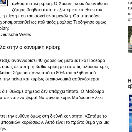
τρ
ανθρωπιστική κρίση. Ο Χουάν Γκουαϊδό αντίθετα
ε
ζήτησε βοήθεια από το εξωτερικό και θέτει τον
σε
 η πίεση που του ασκεί είναι μεγάλη. Θα μπορούσε
οπ
χρησιμοποιηθεί ως πολιτικός μοχλός;
Τι οδήγησε όμως
ρίση;
Deutsche Welle:
λα στην οικονομική κρίση;
μεταξύ αναγνωρίσει 40 χώρες ως μεταβατικό Πρόεδρο
ε όμως σε αυτή τη βαθιά κρίση μια από τις πλουσιότερες
λαίου; Σήμερα πάνω από το 80% του πληθυσμού
ι την πείνα και κυρίως οι οικονομικά ασθενέστεροι
Η
ε
ό,τι θέλαμε σήμερα δεν υπάρχει τίποτα. Ο Μαδούρο
υτό είναι ένα ψέμα! Να φύγετε κύριε Μαδούρο!» λέει
ει την ευθύνη όμως στη διεθνή κοινότητα: «Ζητάμε το
εμπορικών κυρώσεων. Αυτό είναι το πρώτο θέμα για μια
ψη».