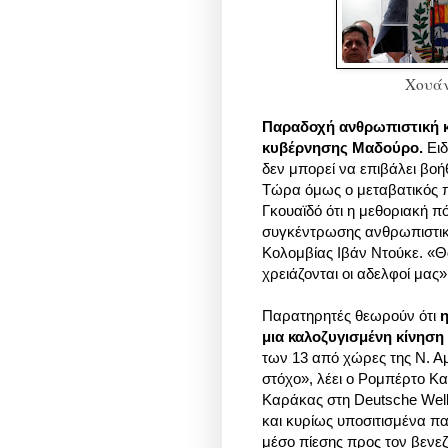
Χουάν
Παραδοχή ανθρωπιστική κ
κυβέρνησης Μαδούρο.
Ειδ
δεν μπορεί να επιβάλει βοήθ
Τώρα όμως ο μεταβατικός π
Γκουαϊδό ότι η μεθοριακή π
συγκέντρωσης ανθρωπιστική
Κολομβίας Ιβάν Ντούκε. «Θ
χρειάζονται οι αδελφοί μας»
Παρατηρητές θεωρούν ότι
η
μια καλοζυγισμένη κίνηση
των 13 από χώρες της Ν. Αμ
στόχο», λέει ο Ρομπέρτο 
Καράκας στη Deutsche Well
και κυρίως υποσιτισμένα πα
μέσο πίεσης προς τον βενε