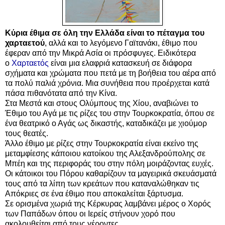
Κύρια έθιμα σε όλη την Ελλάδα είναι το πέταγμα του
χαρταετού
, αλλά και το λεγόμενο Γαϊτανάκι, έθιμο που
έφεραν από την Μικρά Ασία οι πρόσφυγες. Ειδικότερα
ο
Χαρταετός
είναι μια ελαφριά κατασκευή σε διάφορα
σχήματα και χρώματα που πετά με τη βοήθεια του αέρα από
τα πολύ παλιά χρόνια. Μια συνήθεια που προέρχεται κατά
πάσα πιθανότατα από την Κίνα.
Στα Μεστά και στους Ολύμπους της Χίου, αναβιώνει το
Έθιμο του Αγά με τις ρίζες του στην Τουρκοκρατία, όπου σε
ένα θεατρικό ο Αγάς ως δικαστής, καταδικάζει με χιούμορ
τους θεατές.
Άλλο έθιμο με ρίζες στην Τουρκοκρατία είναι εκείνο της
μεταμφίεσης κάποιου κατοίκου της Αλεξανδρούπολης σε
Μπέη και της περιφοράς του στην πόλη μοιράζοντας ευχές.
Οι κάτοικοι του Πόρου καθαρίζουν τα μαγειρικά σκευάσματά
τους από τα λίπη των κρεάτων που καταναλώθηκαν τις
Απόκριες σε ένα έθιμο που αποκαλείται ξάρτυσμα.
Σε ορισμένα χωριά της Κέρκυρας λαμβάνει μέρος ο Χορός
των Παπάδων όπου οι Ιερείς στήνουν χορό που
ακολουθείται από τους γέροντες.