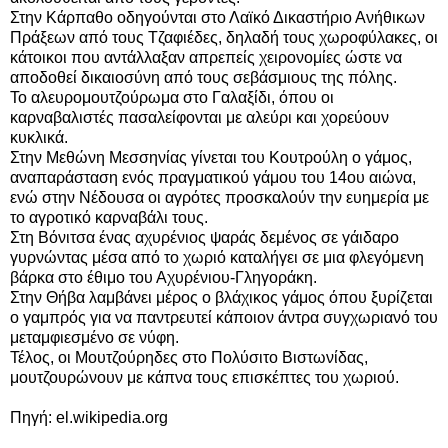
Στην Κάρπαθο οδηγούνται στο Λαϊκό Δικαστήριο Ανήθικων
Πράξεων από τους Τζαφιέδες, δηλαδή τους χωροφύλακες, οι
κάτοικοι που αντάλλαξαν απρεπείς χειρονομίες ώστε να
αποδοθεί δικαιοσύνη από τους σεβάσμιους της πόλης.
Το αλευρομουτζούρωμα στο Γαλαξίδι, όπου οι
καρναβαλιστές πασαλείφονται με αλεύρι και χορεύουν
κυκλικά.
Στην Μεθώνη Μεσσηνίας γίνεται του Κουτρούλη ο γάμος,
αναπαράσταση ενός πραγματικού γάμου του 14ου αιώνα,
ενώ στην Νέδουσα οι αγρότες προσκαλούν την ευημερία με
το αγροτικό καρναβάλι τους.
Στη Βόνιτσα ένας αχυρένιος ψαράς δεμένος σε γάιδαρο
γυρνώντας μέσα από το χωριό καταλήγει σε μια φλεγόμενη
βάρκα στο έθιμο του Αχυρένιου-Γληγοράκη.
Στην Θήβα λαμβάνει μέρος ο βλάχικος γάμος όπου ξυρίζεται
ο γαμπρός για να παντρευτεί κάποιον άντρα συγχωριανό του
μεταμφιεσμένο σε νύφη.
Τέλος, οι Μουτζούρηδες στο Πολύσιτο Βιστωνίδας,
μουτζουρώνουν με κάπνα τους επισκέπτες του χωριού.
Πηγή: el.wikipedia.org