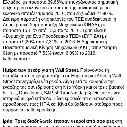
Ελλαδος, με ποσοστό 39,66%, επιτυγχάνοντας σημαντική
αύξηση του εκλογικού ποσοστού της συγκριτικά με το
εκλογικό αποτέλεσμα του 2016, που είχε λάβει 27,90%.
Δεύτερη παράταξη στις εκλογές του ΤΕΕ αναδεικνύεται η
Δημοκρατική Συμπαράταξη Μηχανικών (ΚΙΝΑΛ), με
ποσοστό 15,11% από 13,38% το 2016. Τρίτη είναι η
«Συμμαχία για Ένα Προοδευτικό ΤΕΕ» (ΣΥΡΙΖΑ) με
ποσοστό 9,20% από 7,31% το 2016. Η Δημοκρατική
Πανεπιστημονική Κίνηση Μηχανικών (ΚΚΕ) στην τέταρτη
θέση με ποσοστό 7,53% έναντι 6,09% το 2016.
kathimerini.gr
Ημέρα των ρεκόρ για τη Wall Street.
Παίρνοντας τη
σκυτάλη από τα χρηματιστήρια σε Ευρώπη και Ασία, η Wall
Street πανηγυρίζει νέα ρεκόρ. Λίγο μετά το κουδούνι της
έναρξης της συνεδρίασης στη Νέα Υόρκη και οι τρεις βασικοί
δείκτες, Dow Jones, S&P 500 και Nasdaq βρέθηκαν σε νέα
ιστορικά υψηλά επίπεδα. Είναι εμφανές ότι οι επενδυτές
προσδοκούν πως ΗΠΑ και Κίνα θα βαδίσουν σταθερά προς
συμφωνία. naftemporiki.gr
Ιράκ: Tρεις διαδηλωτές έπεσαν νεκροί από σφαίρες
στη
διάρκεια αιματηρών επεισοδίων τη νύκτα της Κυριακής προς