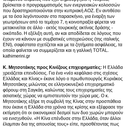
βρίσκεται ο προγραμματισμός των ενεργειακών κολοσσών
που δραστηριοποιούνται στην κυπριακή ΑΟΖ. Εν αντιθέσει
με τα όσα λεγόντουσαν στο παρασκήνιο, για έναρξη των
γεωτρήσεων από το τεμάχιο 7, η κοινοπραξία
φέρεται να
μετακινείται σε άλλο - εκτός τουρκικής ακτίνας δράσης -
οικόπεδο.
Η εξέλιξη αυτή, αν και αποδίδεται σε λόγους που
έχουν να κάνουν με συμβατικές υποχρεώσεις
(
της ιταλικής
ENI)
, σαφέστατα σχετίζεται και με τα ζητήματα ασφάλειας, τα
οποία φαίνεται να συμμερίζεται και η γαλλική TOTAL.
kathimerini.gr
Κ. Μητσοτάκης προς Κινέζους επιχειρηματίες:
Η Ελλάδα
χρειάζεται επενδύσεις. Για ένα «νέο κεφάλαιο στις σχέσεις
Ελλάδας και Κίνας» έκανε λόγο ο πρωθυπουργός Κυριάκος
Μητσοτάκης μιλώντας σε ελληνοκινεζικό επιχειρηματικό
φόρουμ στη Σαγκάη, καλώντας τους επιχειρηματίες της
ασιατικής χώρας να εμπιστευτούν την χώρα μας. Ο κ.
Μητσοτάκης εξήρε τη συμβολή της Κίνας στην προσπάθεια
που έκανε η Ελλάδα στα χρόνια της κρίσης και εξέφρασε την
εκτίμηση ότι οι οικονομικοί δεσμοί των δυο χωρών μπορούν
να ενισχυθούν. «Η Κίνα επένδυσε στην Ελλάδα, όταν άλλοι
έλαμπαν δια της απουσίας τους» είπε, προσθέτοντας πως