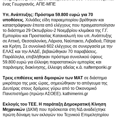
ένας Γεωργιανός. ΑΠΕ-ΜΠΕ
Υπ. Ανάπτυξης: Πρόστιμα 59.800 ευρώ για 70
υποθέσεις
. Χιλιάδες είδη παραεμπορίου βρέθηκαν και
καταστράφηκαν έπειτα από ελέγχους που πραγματοποίησαν
το διάστημα 29 Οκτωβρίου-2 Νοεμβρίου κλιμάκια της Γ.Γ.
Εμπορίου και Προστασίας Καταναλωτή του υπ. Ανάπτυξης
σε Αττική, Θεσσαλονίκη, Λάρισα, Ναύπακτο, Λιβαδειά, Πάτρα
και Κρήτη. Σε συνολικά 602 ελέγχους σε συνεργασία με την
ΕΛΑΣ και την ΑΑΔΕ, βεβαιώθηκαν 70 παραβάσεις.
Παράλληλα, επιβλήθηκαν πρόστιμα συνολικού ύψους
59.800 ευρώ για έλλειψη παραστατικών εμπορίας και
παράνομης διακίνησης, έλλειψη αδείας κ.ά.
naftemporiki.gr
Τρεις επιθέσεις κατά διμοιριών των ΜΑΤ
σε διάστημα
μικρότερο της μιας ώρας, σημειώθηκαν το απόγευμα της
Δευτέρας στους δρόμους γύρω από το Οικονομικό
Πανεπιστήμιο (πρώην ΑΣΟΕΕ). kathimerini.gr
Εκλογές του ΤΕΕ. Η παράταξη Δημοκρατική Κίνηση
Μηχανικών
(ΔΚΜ) που πρόσκειται στη ΝΔ αναδείχτηκε
πρώτη δύναμη των εκλογών του Τεχνικού Επιμελητηρίου