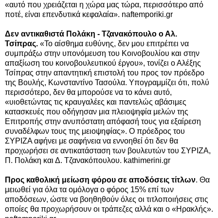
«αυτό που χρειάζεται η χώρα μας τώρα, περισσότερο από
ποτέ, είναι επενδυτικά κεφαλαία». naftemporiki.gr
Δεν αντικαθιστά Πολάκη - Τζανακόπουλο ο Αλ.
Τσίπρας.
«Το αίσθημα ευθύνης, δεν μου επιτρέπει να
συμπράξω στην υπονόμευση του Κοινοβουλίου και στην
απαξίωση του κοινοβουλευτικού έργου», τονίζει ο Αλέξης
Τσίπρας στην απαντητική επιστολή του προς τον πρόεδρο
της Βουλής, Κωνσταντίνο Τασούλα. Υπογραμμίζει ότι, πολύ
περισσότερο, δεν θα μπορούσε να το κάνει αυτό,
«υιοθετώντας τις κραυγαλέες και παντελώς αβάσιμες
κατασκευές που οδήγησαν μια πλειοψηφία μελών της
Επιτροπής στην ανυπόστατη απόφασή τους για εξαίρεση
συναδέλφων τους της μειοψηφίας». Ο πρόεδρος του
ΣΥΡΙΖΑ αφήνει με σαφήνεια να εννοηθεί ότι δεν θα
προχωρήσει σε αντικατάσταση των βουλευτών του ΣΥΡΙΖΑ,
Π. Πολάκη και Δ. Τζανακόπουλου. kathimerini.gr
Προς καθολική μείωση φόρου σε αποδόσεις τίτλων
. Θα
μειωθεί για όλα τα ομόλογα ο φόρος 15% επί των
αποδόσεων, ώστε να βοηθηθούν όλες οι τιτλοποιήσεις στις
οποίες θα προχωρήσουν οι τράπεζες αλλά και ο «Ηρακλής».