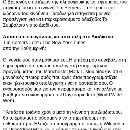
Ο Βρετανός επιστήμων της πληροφορικής και εφευρέτης του
παγκόσμιου ιστού (www) Tim Berners - Lee κρούει τον
κώδωνα του κινδύνου. Παράλληλα εισηγείται μια νέα
προσέγγιση για να υπερκεράσουμε το αδιέξοδο: Το
Συμβόλαιο για το Διαδίκτυο.
Απαιτείται επειγόντως να μπει τάξη στο Διαδίκτυο
Tim Berners-Lee* / The New York Times
από την Καθημερινή:
Οι γονείς μου ήταν μαθηματικοί. Η μητέρα μου συνέβαλε στη
δημιουργία του πρώτου υπολογιστή ενταμιευμένου
προγράμματος, του Manchester Mark 1. Μου δίδαξαν ότι ο
μοναδικός περιορισμός που έχεις όταν προγραμματίζεις
έναν ηλεκτρονικό υπολογιστή είναι η φαντασία σου. Ο
ενθουσιασμός μου για τον πειραματισμό και την αλλαγή με
βοήθησε να οικοδομήσω τον Παγκόσμιο Ιστό (World Wide
Web).
Ήλπιζα ότι τριάντα χρόνια μετά τη γέννηση του Διαδικτύου,
θα το χρησιμοποιούσαμε για να υπηρετήσουμε την
ανθρωπότητα. Ήλπιζα ότι προγράμματα, όπως η Wikipedia,
το OpenStreet Map, και ο κόσμος του λογισμικού ανοικτής