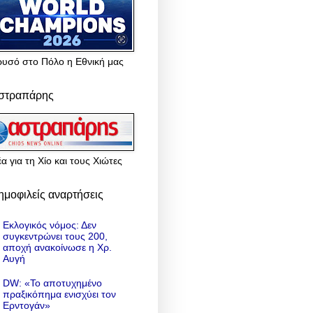
ρυσό στο Πόλο η Εθνική μας
στραπάρης
α για τη Χίο και τους Χιώτες
ημοφιλείς αναρτήσεις
Εκλογικός νόμος: Δεν
συγκεντρώνει τους 200,
αποχή ανακοίνωσε η Χρ.
Αυγή
DW: «To αποτυχημένο
πραξικόπημα ενισχύει τον
Ερντογάν»