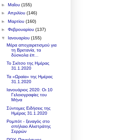
►
Μαΐου
(155)
►
Απριλίου
(146)
►
Μαρτίου
(160)
►
Φεβρουαρίου
(137)
▼
Ιανουαρίου
(155)
Μέρα αποχαιρετισμού για
τη Βρετανία, τα
δύσκολα έπ...
Το Σκίτσο της Ημέρας
31.1.2020
Τα «Ωραία» της Ημέρας
31.1.2020
Ιανουάριος 2020: Οι 10
Γελοιογραφίες του
Μήνα
Σύντομες Ειδήσεις της
Ημέρας 31.1.2020
Ρομπότ - ξεναγός στο
σπήλαιο Αλιστράτης
Σερρών
ΠΟΥ: Παγκόσμιος