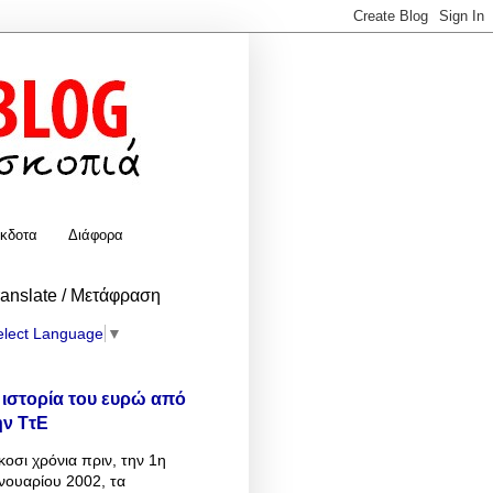
κδοτα
Διάφορα
ranslate / Μετάφραση
elect Language
▼
 ιστορία του ευρώ από
ην ΤτΕ
κοσι χρόνια πριν, την 1η
νουαρίου 2002, τα