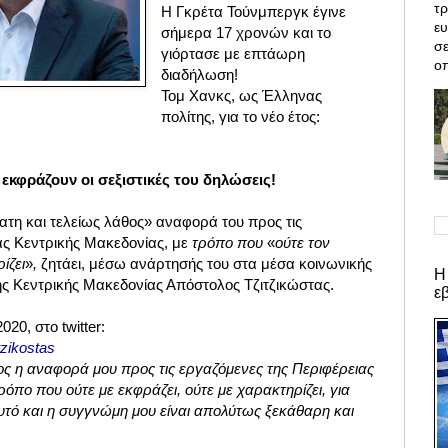
τρ
Η Γκρέτα Τούνμπεργκ έγινε
ε
σήμερα 17 χρονών και το
σε
γιόρτασε με επτάωρη
οπ
διαδήλωση!
Τομ Χανκς, ως Έλληνας
πολίτης, για το νέο έτος:
 εκφράζουν οι σεξιστικές του δηλώσεις!
ατη και τελείως λάθος
»
αναφορά του προς τις
ας Κεντρικής Μακεδονίας, με
τρόπο που
«
ούτε τον
ίζει
»
,
ζητάει, μέσω ανάρτησής του στα μέσα κοινωνικής
Η
ης Κεντρικής Μακεδονίας Απόστολος Τζιτζικώστας.
ε
2020,
στο twitter:
tzikostas
ος η αναφορά μου προς τις εργαζόμενες της Περιφέρειας
όπο που ούτε με εκφράζει, ούτε με χαρακτηρίζει, για
υτό και η συγγνώμη μου είναι απολύτως ξεκάθαρη και