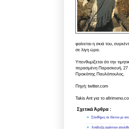
φαίνεται η σκιά του, συγκέν
σε λίγη ώρα.
Υπενθυμίζεται ότι την τιμη
περασμένη Παρασκευή, 27 Δ
Προκόπης Παυλόπουλος.
Πηγή: twitter.com
Takis Ant για το afirimeno.c
Σχετικά Άρθρα :
Διάφορα
Σπινθήρες σε δίκτυο με αν
Aνάδειξη γιγάντιου απολι