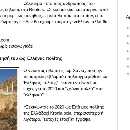
«Δεν είμαι από τους ανθρώπους που
ς», δήλωσε στο Reuters. «Στέκομαι εδώ και απεργώ από
ο μεσημέρι, ως συνήθως… μετά θα πάω στο σπίτι», είπε
Α
Τούνμπεργκ. «Δεν θα έχουμε τούρτα γενεθλίων, αλλά θα
r.com
ωρίς εισαγωγικά):
τησή του ως Έλληνας πολίτης
Ο γνωστός ηθοποιός Τομ Χανκς, που την
περασμένη εβδομάδα πολιτογραφήθηκε ως
Έλληνας πολίτης*, έκανε ένα tweet με
ευχές για το 2020 και "χρόνια πολλά" στα
"ελληνικά"!
«Ξεκινώντας το 2020 ως Επίτιμος πολίτης
της Ελλάδας! Kronia pola! (περισσότερο ή
λιγότερο, "ευτυχές έτος!")» έγραψε.