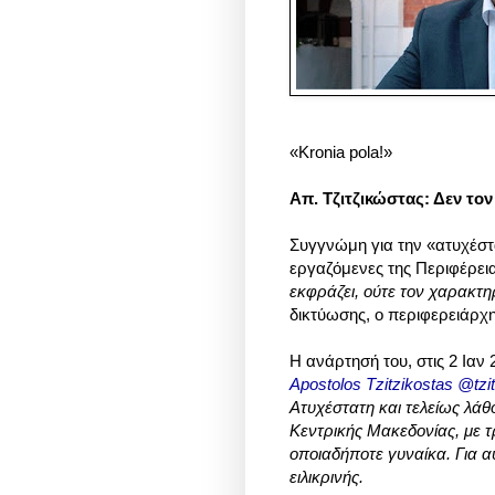
«Kronia pola!»
Απ. Τζιτζικώστας: Δεν τον
Συγγνώμη για την «ατυχέστ
εργαζόμενες της Περιφέρει
εκφράζει, ούτε τον χαρακτηρ
δικτύωσης, ο περιφερειάρχ
Η ανάρτησή του, στις
2 Ιαν 
Apostolos Tzitzikostas @tzi
Ατυχέστατη και τελείως λάθ
Κεντρικής Μακεδονίας, με τρ
οποιαδήποτε γυναίκα. Για α
ειλικρινής.