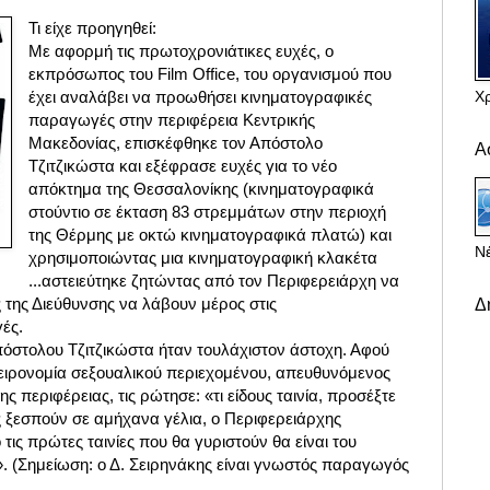
Τι είχε προηγηθεί:
Με αφορμή τις πρωτοχρονιάτικες ευχές, ο
εκπρόσωπος του Film Office, του οργανισμού που
Χ
έχει αναλάβει να προωθήσει κινηματογραφικές
παραγωγές στην περιφέρεια Κεντρικής
Μακεδονίας, επισκέφθηκε τον Απόστολο
Α
Τζιτζικώστα και εξέφρασε ευχές για το νέο
απόκτημα της Θεσσαλονίκης (κινηματογραφικά
στούντιο σε έκταση 83 στρεμμάτων στην περιοχή
της Θέρμης με οκτώ κινηματογραφικά πλατώ) και
Νέ
χρησιμοποιώντας μια κινηματογραφική κλακέτα
...αστειεύτηκε ζητώντας από τον Περιφερειάρχη να
 της Διεύθυνσης να λάβουν μέρος στις
Δ
ές.
όστολου Τζιτζικώστα ήταν τουλάχιστον άστοχη. Αφού
χειρονομία σεξουαλικού περιεχομένου, απευθυνόμενος
ης περιφέρειας, τις ρώτησε: «τι είδους ταινία, προσέξτε
νες ξεσπούν σε αμήχανα γέλια, ο Περιφερειάρχης
τις πρώτες ταινίες που θα γυριστούν θα είναι του
». (Σημείωση: ο Δ. Σειρηνάκης είναι γνωστός παραγωγός