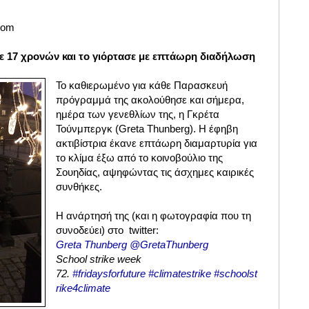
.com
νε 17 χρονών και το γιόρτασε με επτάωρη διαδήλωση
Το καθιερωμένο για κάθε Παρασκευή
πρόγραμμά της ακολούθησε και σήμερα,
ημέρα των γενεθλίων της, η Γκρέτα
Τούνμπεργκ (Greta Thunberg).
Η έφηβη
ακτιβίστρια έκανε επτάωρη διαμαρτυρία για
το κλίμα έξω από το κοινοβούλιο της
Σουηδίας, αψηφώντας τις άσχημες καιρικές
συνθήκες.
Η ανάρτησή της (και η φωτογραφία που τη
συνοδεύει) στο
twitter:
Greta Thunberg @GretaThunberg
School strike week
72.
#fridaysforfuture
#climatestrike
#schoolst
rike4climate