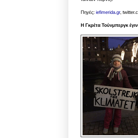
Πηγές:
iefimerida.gr
,
twitter
Η Γκρέτα Τούνμπεργκ έγι