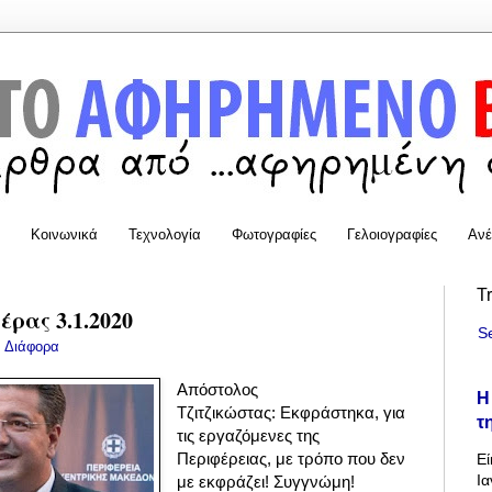
Κοινωνικά
Τεχνολογία
Φωτογραφίες
Γελοιογραφίες
Ανέ
T
ρας 3.1.2020
S
:
Διάφορα
Απόστολος
Η
Τζιτζικώστας: Εκφράστηκα, για
τ
τις εργαζόμενες της
Περιφέρειας, με τρόπο που δεν
Εί
Ια
με εκφράζει! Συγγνώμη!