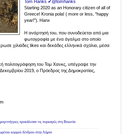
Tom Hanks ✔@tomhanks
Starting 2020 as an Honorary citizen of all of
Greece! Kronia pola! ( more or less, “happy
year!”). Hanx
Η ανάρτησή του, που συνοδεύεται από μια
φωτογραφία με ένα άγαλμα στο οποίο
τρωσε χιλιάδες likes και δεκάδες ελληνικά σχόλια, μέσα
τική πολιτογράφηση του Τομ Χανκς, υπέγραψε την
εκεμβρίου 2019, ο Πρόεδρος της Δημοκρατίας,
om
εμογεννήτριες προκάλεσαν τις πυρκαγιές στη Βοιωτία
θωμένου κορμού δένδρου στην Λήμνο