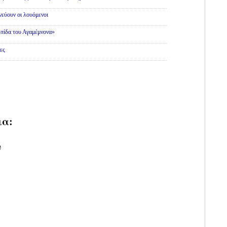
εύουν οι λουόμενοι
πίδα του Αγαμέμνονα»
ες
ια:
υ