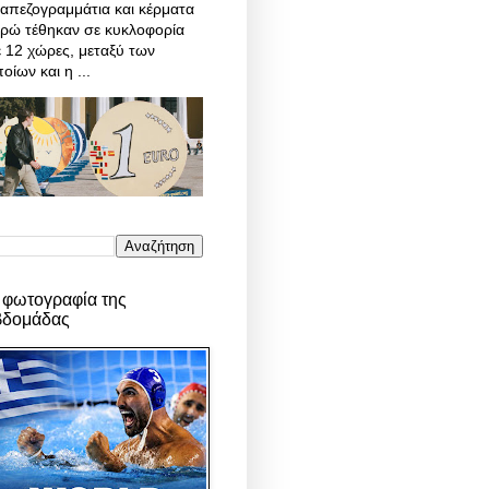
απεζογραμμάτια και κέρματα
υρώ τέθηκαν σε κυκλοφορία
 12 χώρες, μεταξύ των
οίων και η ...
 φωτογραφία της
βδομάδας