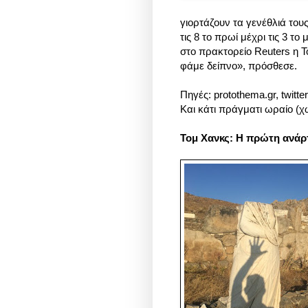
γιορτάζουν τα γενέθλιά του
τις 8 το πρωί μέχρι τις 3 τ
στο πρακτορείο Reuters η 
φάμε δείπνο», πρόσθεσε.
Πηγές: protothema.gr, twitte
Και κάτι πράγματι ωραίο (χ
Τομ Χανκς:
Η πρώτη ανάρ