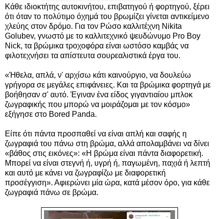
Κάθε ιδιοκτήτης αυτοκινήτου, επιβατηγού ή φορτηγού, ξέρει
ότι όταν το πολύτιμο όχημά του βρωμίζει γίνεται αντικείμενο
χλεύης στον δρόμο. Για τον Ρώσο καλλιτέχνη Nikita
Golubev, γνωστό με το
καλλιτεχνικό ψευδώνυμο
Pro Boy
Nick,
τα βρώμικα τροχοφόρα είναι ωστόσο καμβάς να
φιλοτεχνήσει τα απίστευτα σουρεαλιστικά έργα του.
«Ήθελα, απλά, ν' αρχίσω κάτι καινούργιο, να δουλεύω
γρήγορα σε μεγάλες επιφάνειες. Και τα βρώμικα φορτηγά με
βοήθησαν σ' αυτό. Έγιναν ένα είδος γιγαντιαίου μπλοκ
ζωγραφικής που μπορώ να μοιράζομαι με τον κόσμο»
εξήγησε
στο Bored Panda
.
Είπε ότι πάντα προσπαθεί να είναι απλή και σαφής η
ζωγραφιά του πάνω στη βρώμα, αλλά απολαμβάνει να δίνει
«βάθος στις εικόνες»: «Η βρώμα είναι πάντα διαφορετική.
Μπορεί να είναι στεγνή ή, υγρή ή, παγωμένη, παχιά ή λεπτή
και αυτό με κάνει να ζωγραφίζω με διαφορετική
προσέγγιση». Αφιερώνει μία ώρα, κατά μέσον όρο, για κάθε
ζωγραφιά πάνω σε βρώμα.