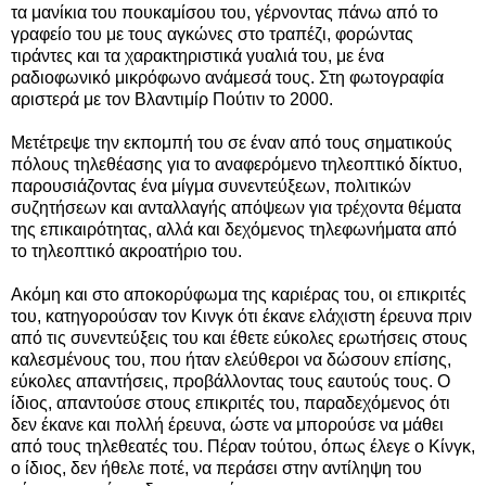
τα μανίκια του πουκαμίσου του, γέρνοντας πάνω από το
γραφείο του με τους αγκώνες στο τραπέζι, φορώντας
τιράντες και τα χαρακτηριστικά γυαλιά του, με ένα
ραδιοφωνικό μικρόφωνο ανάμεσά τους. Στη φωτογραφία
αριστερά με τον Βλαντιμίρ Πούτιν το 2000.
Μετέτρεψε την εκπομπή του σε έναν από τους σηματικούς
πόλους τηλεθέασης για το αναφερόμενο τηλεοπτικό δίκτυο,
παρουσιάζοντας ένα μίγμα συνεντεύξεων, πολιτικών
συζητήσεων και ανταλλαγής απόψεων για τρέχοντα θέματα
της επικαιρότητας, αλλά και δεχόμενος τηλεφωνήματα από
το τηλεοπτικό ακροατήριο του.
Ακόμη και στο αποκορύφωμα της καριέρας του, οι επικριτές
του, κατηγορούσαν τον Κινγκ ότι έκανε ελάχιστη έρευνα πριν
από τις συνεντεύξεις του και έθετε εύκολες ερωτήσεις στους
καλεσμένους του, που ήταν ελεύθεροι να δώσουν επίσης,
εύκολες απαντήσεις, προβάλλοντας τους εαυτούς τους. Ο
ίδιος, απαντούσε στους επικριτές του, παραδεχόμενος ότι
δεν έκανε και πολλή έρευνα, ώστε να μπορούσε να μάθει
από τους τηλεθεατές του. Πέραν τούτου, όπως έλεγε ο Κίνγκ,
ο ίδιος, δεν ήθελε ποτέ, να περάσει στην αντίληψη του