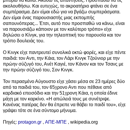
μπορώ να κάνω. Ακούω τις απαντήσεις. Προσπαθώ να τις
ακολουθήσω. Και ευτυχώς, το ακροατήριο φτάνει σε ένα
συμπέρασμα. Δεν είμαι εδώ για να βγάζω συμπεράσματα.
Δεν είμαι ένας παρουσιαστής μιας εκπομπής
σαπουνόπερας... Έτσι, αυτό που προσπαθώ να κάνω, είναι
να παρουσιάζω κάποιον με τον καλύτερο τρόπο» είχε
δηλώσει ο Κίνγκ, για την τηλεοπτική του παρουσία και τον
τρόπο δουλειάς του.
Ο Κινγκ είχε παντρευτεί συνολικά οκτώ φορές, και είχε πέντε
παιδιά: τον Αντι, την Κάια, τον Λάρι Κινγκ Τζούνιορ με την
πρώην σύζυγό του, Ανέτ Καγιέ, τον Κάνον και τον Τσανς με
την πρώην σύζυγό του, Σον Κινγκ.
Τον περασμένο Αύγουστο είχε χάσει μέσα σε 23 ημέρες δύο
από τα παιδιά του, τον 65χρονο Αντι που πέθανε από
καρδιακό επεισόδιο και την 51χρονη Κάια, η οποία έδινε
μάχη με τον καρκίνο. «Η απώλειά τους με συνέτριψε.
Κανένας πατέρας δεν θα έπρεπε να θάβει το παιδί του», είχε
γράψει τότε σε ένα σύντομο μήνυμα.
Πηγές:
protagon.gr
,
ΑΠΕ-ΜΠΕ
,
wikipedia.org