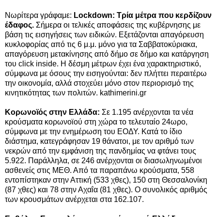
Νωρίτερα γράφαμε:
Lockdown: Τρία μέτρα που κερδίζουν
έδαφος.
Σήμερα οι τελικές αποφάσεις της κυβέρνησης με
βάση τις εισηγήσεις των ειδικών. Εξετάζονται απαγόρευση
κυκλοφορίας από τις 6 μ.μ. μόνο για τα Σαββατοκύριακα,
απαγόρευση μετακίνησης από δήμο σε δήμο και κατάργηση
του click inside. Η δέσμη μέτρων έχει ένα χαρακτηριστικό,
σύμφωνα με όσους την εισηγούνται: δεν πλήττει περαιτέρω
την οικονομία, αλλά στοχεύει μόνο στον περιορισμό της
κινητικότητας των πολιτών. kathimerini.gr
Κορωνοϊός στην Ελλάδα:
Σε 1.195 ανέρχονται τα νέα
κρούσματα κορωνοϊού στη χώρα το τελευταίο 24ωρο,
σύμφωνα με την ενημέρωση του ΕΟΔΥ. Κατά το ίδιο
διάστημα, κατεγράφησαν 19 θάνατοι, με τον αριθμό των
νεκρών από την εμφάνιση της πανδημίας να φτάνει τους
5.922. Παράλληλα, σε 246 ανέρχονται οι διασωληνωμένοι
ασθενείς στις ΜΕΘ. Από τα παραπάνω κρούσματα, 558
εντοπίστηκαν στην Αττική (533 χθες), 150 στη Θεσσαλονίκη
(87 χθες) και 78 στην Αχαΐα (81 χθες). O συνολικός αριθμός
των κρουσμάτων ανέρχεται στα 162.107.