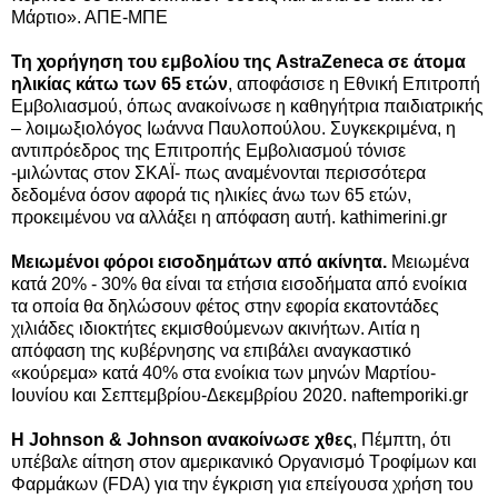
Μάρτιο». ΑΠΕ-ΜΠΕ
Τη χορήγηση του εμβολίου της AstraZeneca σε άτομα
ηλικίας κάτω των 65 ετών
, αποφάσισε η Εθνική Επιτροπή
Εμβολιασμού, όπως ανακοίνωσε η καθηγήτρια παιδιατρικής
– λοιμωξιολόγος Ιωάννα Παυλοπούλου. Συγκεκριμένα, η
αντιπρόεδρος της Επιτροπής Εμβολιασμού τόνισε
-μιλώντας στον ΣΚΑΪ- πως αναμένονται περισσότερα
δεδομένα όσον αφορά τις ηλικίες άνω των 65 ετών,
προκειμένου να αλλάξει η απόφαση αυτή. kathimerini.gr
Μειωμένοι φόροι εισοδημάτων από ακίνητα.
Μειωμένα
κατά 20% - 30% θα είναι τα ετήσια εισοδήματα από ενοίκια
τα οποία θα δηλώσουν φέτος στην εφορία εκατοντάδες
χιλιάδες ιδιοκτήτες εκμισθούμενων ακινήτων. Αιτία η
απόφαση της κυβέρνησης να επιβάλει αναγκαστικό
«κούρεμα» κατά 40% στα ενοίκια των μηνών Μαρτίου-
Ιουνίου και Σεπτεμβρίου-Δεκεμβρίου 2020. naftemporiki.gr
Η Johnson & Johnson ανακοίνωσε χθες
, Πέμπτη, ότι
υπέβαλε αίτηση στον αμερικανικό Οργανισμό Τροφίμων και
Φαρμάκων (FDA) για την έγκριση για επείγουσα χρήση του