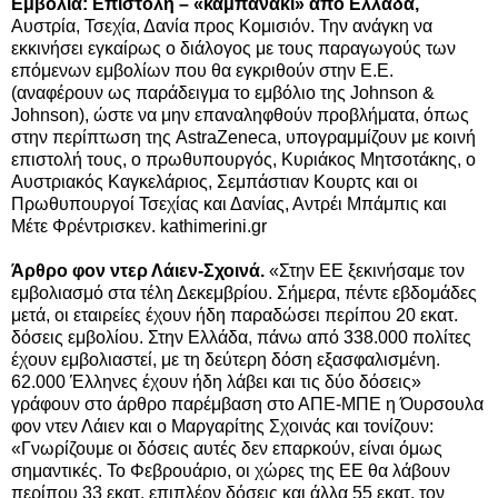
Εμβόλια: Επιστολή – «καμπανάκι» από Ελλάδα,
Αυστρία, Τσεχία, Δανία προς Κομισιόν. Την ανάγκη να
εκκινήσει εγκαίρως ο διάλογος με τους παραγωγούς των
επόμενων εμβολίων που θα εγκριθούν στην Ε.Ε.
(αναφέρουν ως παράδειγμα το εμβόλιο της Johnson &
Johnson), ώστε να μην επαναληφθούν προβλήματα, όπως
στην περίπτωση της AstraZeneca, υπογραμμίζουν με κοινή
επιστολή τους, ο πρωθυπουργός, Κυριάκος Μητσοτάκης, ο
Αυστριακός Καγκελάριος, Σεμπάστιαν Κουρτς και οι
Πρωθυπουργοί Τσεχίας και Δανίας, Αντρέι Μπάμπις και
Μέτε Φρέντρισκεν. kathimerini.gr
Άρθρο φον ντερ Λάιεν-Σχοινά.
«Στην ΕΕ ξεκινήσαμε τον
εμβολιασμό στα τέλη Δεκεμβρίου. Σήμερα, πέντε εβδομάδες
μετά, οι εταιρείες έχουν ήδη παραδώσει περίπου 20 εκατ.
δόσεις εμβολίου. Στην Ελλάδα, πάνω από 338.000 πολίτες
έχουν εμβολιαστεί, με τη δεύτερη δόση εξασφαλισμένη.
62.000 Έλληνες έχουν ήδη λάβει και τις δύο δόσεις»
γράφουν στο άρθρο παρέμβαση στο ΑΠΕ-ΜΠΕ η Όυρσουλα
φον ντεν Λάιεν και ο Μαργαρίτης Σχοινάς και τονίζουν:
«Γνωρίζουμε οι δόσεις αυτές δεν επαρκούν, είναι όμως
σημαντικές. Το Φεβρουάριο, οι χώρες της ΕΕ θα λάβουν
περίπου 33 εκατ. επιπλέον δόσεις και άλλα 55 εκατ. τον