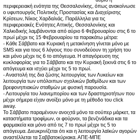
περιφερειακή ενότητα της Θεσσαλονίκης, όπως ανακοίνωσε
ο υφυπουργός Πολιτικής Προστασίας και Διαχείρισης
Κρίσεων, Νίκος Χαρδαλιάς. Παράλληλα για τις
περιφερειακές Ενότητες Αττικής, Θεσσαλονίκης και
Χαλκιδικής λαμβάνονται από αύριο 6 Φεβρουαρίου στις 6 το
πρωί μέχρι τις 15 Φεβρουαρίου τα παρακάτω μέτρα:
- Κάθε Σάββατο και Κυριακή η μετακίνηση γίνεται μόνο με
SMS και για τους 6 λόγους που συνοδεύουν τη χρήση του
και μόνο μέχρι τις 6 το απόγευμα. Η απαγόρευση της
κυκλοφορίας για το Σάββατο και την Κυριακή ξεκινά στις 6 το
απόγευμα και ισχύει μέχρι τις 5 το πρωί.
- Αναστολή της δια ζώσης λειτουργίας των Λυκείων και
λειτουργία των υπόλοιπων σχολικών βαθμίδων και των
βρεφονηπιακών σταθμών με φυσική παρουσία.
- Λειτουργία του λιανεμπορίου και των δραστηριοτήτων που
μέχρι σήμερα είχαν ανοίξει μόνο με τη μέθοδο του click
away.
Το Σάββατο παραμένουν ανοιχτά μόνο τα σούπερ μάρκετ, τα
καταστήματα τροφίμων, οι φούρνοι, τα βενζινάδικα και τα
φαρμακεία και μόνο από τις 7 το πρωί μέχρι τις 5 το
απόγευμα. Διευκρινίζεται ότι και η λειτουργία λαϊκών αγορών
αναστέλλεται τα Σαββατοκύριακα. ΑΠΕ-ΜΠΕ