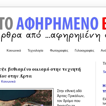
Κοινωνικά
Τεχνολογία
Φωτογραφίες
Γελοιογραφίες
Ανέ
T
ψε βυθισμένο οικισμό στην τεχνητή
S
ίου στην Άρτα
:
Κοινωνικά
Η
τ
Στην εθνική οδό
Άρτας-Τρικάλων,
Εί
τον δρόμο που
Ια
διασχίζει τα