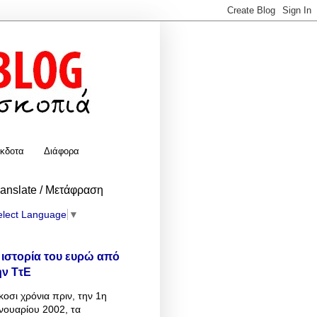
κδοτα
Διάφορα
ranslate / Μετάφραση
elect Language
▼
 ιστορία του ευρώ από
ην ΤτΕ
κοσι χρόνια πριν, την 1η
νουαρίου 2002, τα