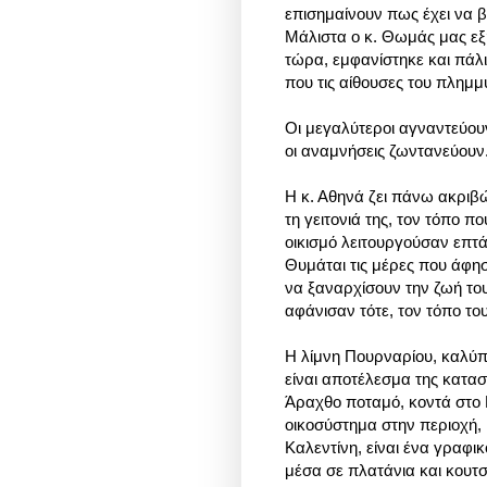
επισημαίνουν πως έχει να 
Μάλιστα ο κ. Θωμάς μας εξη
τώρα, εμφανίστηκε και πάλι,
που τις αίθουσες του πλημμ
Οι μεγαλύτεροι αγναντεύου
οι αναμνήσεις ζωντανεύουν
Η κ. Αθηνά ζει πάνω ακριβ
τη γειτονιά της, τον τόπο
οικισμό λειτουργούσαν επτά
Θυμάται τις μέρες που άφησα
να ξαναρχίσουν την ζωή το
αφάνισαν τότε, τον τόπο του
Η λίμνη Πουρναρίου, καλύπτ
είναι αποτέλεσμα της κατα
Άραχθο ποταμό, κοντά στο 
οικοσύστημα στην περιοχή, 
Καλεντίνη, είναι ένα γραφι
μέσα σε πλατάνια και κουτσ