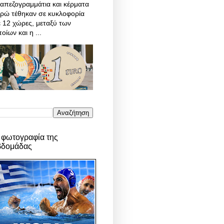
απεζογραμμάτια και κέρματα
υρώ τέθηκαν σε κυκλοφορία
 12 χώρες, μεταξύ των
οίων και η ...
 φωτογραφία της
βδομάδας