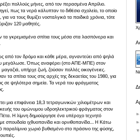
βρέξει πολλούς μήνες, από τον περασμένα Απρίλιο.
γεί, πως τα νερά κάλυπταν το διθέσιο σχολείο, το οποίο
 για να τους θυμίζει νοσταλγικά τα παιδικά χρόνια, τότε
ύριζαν 120 μαθητές.
Χ
ν τα γκρεμισμένα σπίτια τους μέσα στα λασπόνερα και
Α
.
ώς από τον δρόμο και κάθε μέρα, αγναντεύει από ψηλά
 που μεγάλωσε. Όπως αναφέρει (στο ΑΠΕ-ΜΠΕ) στον
 μαγαζιά, υπήρχε ζωή, ζούσαν πολλές οικογένειες.
Νέ
ν τα σπίτια τους στις αρχές της δεκαετίας του 1980, για
υς σε ψηλότερα σημεία. Τα νερά του φράγματος
Δ
ς.
Α
ει μια επιφάνεια 18,3 τετραγωνικών χιλιομέτρων και
σκευής του ομώνυμου υδροηλεκτρικού φράγματος στον
Πέτα. Η λίμνη δημιούργησε ένα υπέροχο τεχνητό
με σπουδαία ιχθυοπανίδα και ορνιθοπανίδα... Η Κάτω
κό παραλίμνιο χωριό βυθισμένο στο πράσινο της φύσης,
ουπιές.