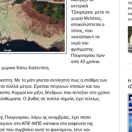
τρ
κεντρικά
ε
Τζουμέρκα, μετά το
σε
χωριό Μελάτες,
οπ
αποκαλύπτεται ο
τόπος, που
«κατάπιαν» τα
νερά του
φράγματος
Πουρναρίου πριν
από 43 χρόνια.
υ χωριού Κάτω Καλεντίνη.
σκέπτη. Με το μάτι
γίνεται αντιληπτό
πως η στάθμη των
Η
ε
τά πολλά μέτρα. Ερείπια πέτρινων σπιτιών και του
άσπη. Κορμοί και ρίζες δένδρων που άντεξαν στο χρόνο
πολιθώματα. Ο βυθός σε πολλά σημεία, έχει τελείως
ης Πουρναρίου, λόγω ης ανομβρίας, έχει πέσει
φέρουν στο ΑΠΕ-ΜΠΕ κάτοικοι στο καφενείο της
ρά που συμβαίνει αυτό το φαινόμενο, λένε και