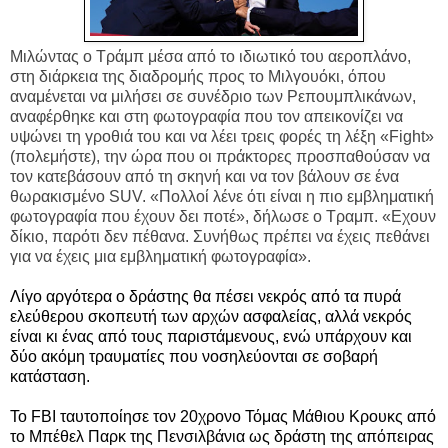
Μιλώντας ο Τράμπ μέσα από το ιδιωτικό του αεροπλάνο,
στη διάρκεια της διαδρομής προς το Μιλγουόκι, όπου
αναμένεται να μιλήσει σε συνέδριο των Ρεπουμπλικάνων,
αναφέρθηκε και στη φωτογραφία που τον απεικονίζει να
υψώνει τη γροθιά του και να λέει τρεις φορές τη λέξη «Fight»
(πολεμήστε), την ώρα που οι πράκτορες προσπαθούσαν να
τον κατεβάσουν από τη σκηνή και να τον βάλουν σε ένα
θωρακισμένο SUV. «Πολλοί λένε ότι είναι η πιο εμβληματική
φωτογραφία που έχουν δει ποτέ», δήλωσε ο Τραμπ. «Eχουν
δίκιο, παρότι δεν πέθανα. Συνήθως πρέπει να έχεις πεθάνει
για να έχεις μια εμβληματική φωτογραφία».
Λίγο αργότερα ο δράστης θα πέσει νεκρός από τα πυρά
ελεύθερου σκοπευτή των αρχών ασφαλείας, αλλά νεκρός
είναι κι ένας από τους παριστάμενους, ενώ υπάρχουν και
δύο ακόμη τραυματίες που νοσηλεύονται σε σοβαρή
κατάσταση.
Το FBI ταυτοποίησε τον 20χρονο Τόμας Μάθιου Κρουκς από
το Μπέθελ Παρκ της Πενσιλβάνια ως δράστη της απόπειρας