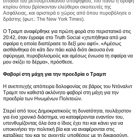
οπαδοί του ρεπουμπλικανού υποψηφίου, πιο πάνω η οροφή
κτιρίου όπου βρίσκονταν ελεύθεροι σκοπευτές της
Ασφάλειας, και αριστερά ο χώρος από όπου πυροβόλησε ο
δράστης (φωτ.: The New York Times).
Ο Τραμπ αναφέρθηκε για πρώτη φορά στο περιστατικό στις
20:42, όταν έγραψε στο Truth Social «χτυπήθηκα από μια
σφαίρα η οποία διαπέρασε το δεξί μου αφτί». «Αμέσως
αισθάνθηκα ότι κάτι δεν πάει καλά διότι άκουσα ένα
σφύριγμα, πυροβολισμούς και αμέσως ένιωσα τη σφαίρα να
μου σκίζει το δέρμα», πρόσθεσε.
Φαβορί στη μάχη για την προεδρία ο Τραμπ
Η ανεπιτυχής απόπειρα δολοφονίας σε βάρος του Ντόναλντ
Τραμπ τον καθιστά ακλόνητο φαβορί στη μάχη για την
προεδρία των Ηνωμένων Πολιτειών.
Στερεί από τους Δημοκρατικούς τη δυνατότητα, τουλάχιστον
για ένα χρονικό διάστημα, να καταφέρονται εναντίον του,
υπενθυμίζοντας όλα όσα ο ίδιος έχει πει και κάνει για να
υποκινήσει την πολιτική βία και να αναφέρονται στις
καταδίκες του και τις ανοιχτές υποθέσεις με τη δικαιοσύνη.