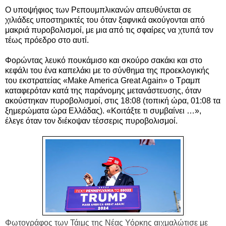
Ο υποψήφιος των Ρεπουμπλικανών απευθύνεται σε
χιλιάδες υποστηρικτές του όταν ξαφνικά ακούγονται από
μακριά πυροβολισμοί, με μια από τις σφαίρες να χτυπά τον
τέως πρόεδρο στο αυτί.
Φορώντας λευκό πουκάμισο και σκούρο σακάκι και στο
κεφάλι του ένα καπελάκι με το σύνθημα της προεκλογικής
του εκστρατείας «Make America Great Again» ο Τραμπ
καταφερόταν κατά της παράνομης μετανάστευσης, όταν
ακούστηκαν πυροβολισμοί, στις 18:08 (τοπική ώρα, 01:08 τα
ξημερώματα ώρα Ελλάδας). «Κοιτάξτε τι συμβαίνει …»,
έλεγε όταν τον διέκοψαν τέσσερις πυροβολισμοί.
Φωτογράφος των Τάιμς της Νέας Υόρκης αιχμαλώτισε με