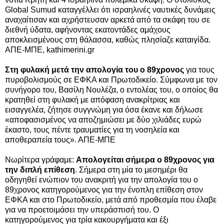
Global Sumud καταγγέλλει ότι ισραηλινές ναυτικές δυνάμεις
αναχαίτισαν και αχρήστευσαν αρκετά από τα σκάφη του σε
διεθνή ύδατα, αφήνοντας εκατοντάδες αμάχους
αποκλεισμένους στη θάλασσα, καθώς πλησίαζε καταιγίδα.
ΑΠΕ-ΜΠΕ, kathimerini.gr
Στη φυλακή μετά την απολογία του ο 89χρονος
για τους
πυροβολισμούς σε ΕΦΚΑ και Πρωτοδικείο. Σύμφωνα με τον
συνήγορο του, Βασίλη Νουλέζα, ο εντολέας του, ο οποίος θα
κρατηθεί στη φυλακή με απόφαση ανακρίτριας και
εισαγγελέα, ζήτησε συγγνώμη για όσα έκανε και δήλωσε
«αποφασισμένος να αποζημιώσει με δύο χιλιάδες ευρώ
έκαστο, τους πέντε τραυματίες για τη νοσηλεία και
αποθεραπεία τους». ΑΠΕ-ΜΠΕ
Νωρίτερα γράφαμε:
Απολογείται σήμερα ο 89χρονος για
την διπλή επίθεση
. Σήμερα στη μία το μεσημέρι θα
οδηγηθεί ενώπιον του ανακριτή για την απολογία του ο
89χρονος κατηγορούμενος για την ένοπλη επίθεση στον
ΕΦΚΑ και στο Πρωτοδικείο, μετά από προθεσμία που έλαβε
για να προετοιμάσει την υπεράσπισή του. Ο
κατηγορούμενος για τρία κακουργήματα και έξι