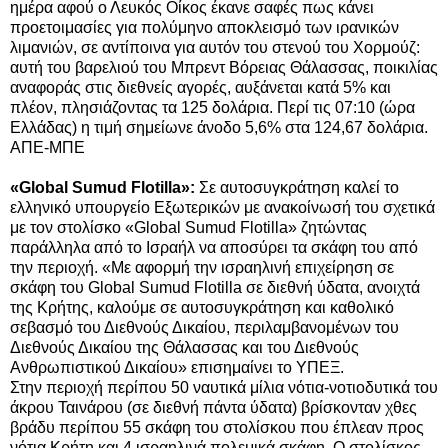
ημέρα αφού ο Λευκός Οίκος έκανε σαφές πως κάνει
προετοιμασίες για πολύμηνο αποκλεισμό των ιρανικών
λιμανιών, σε αντίποινα για αυτόν του στενού του Χορμούζ:
αυτή του βαρελιού του Μπρεντ Βόρειας Θάλασσας, ποικιλίας
αναφοράς στις διεθνείς αγορές, αυξάνεται κατά 5%
και
πλέον, πλησιάζοντας τα 125 δολάρια. Περί τις 07:10 (ώρα
Ελλάδας) η τιμή σημείωνε άνοδο 5,6% στα 124,67 δολάρια.
ΑΠΕ-ΜΠΕ
«Global Sumud Flotilla»:
Σε αυτοσυγκράτηση καλεί το
ελληνικό υπουργείο Εξωτερικών με ανακοίνωσή του σχετικά
με τον στολίσκο «Global Sumud Flotilla» ζητώντας
παράλληλα από το Ισραήλ να αποσύρει τα σκάφη του από
την περιοχή. «Με αφορμή την ισραηλινή επιχείρηση σε
σκάφη του Global Sumud Flotilla σε διεθνή ύδατα, ανοιχτά
της Κρήτης, καλούμε σε αυτοσυγκράτηση και καθολικό
σεβασμό του Διεθνούς Δικαίου, περιλαμβανομένων του
Διεθνούς Δικαίου της Θάλασσας και του Διεθνούς
Ανθρωπιστικού Δικαίου» επισημαίνει το ΥΠΕΞ.
Στην περιοχή περίπου 50 ναυτικά μίλια νότια-νοτιοδυτικά του
άκρου Ταινάρου (σε διεθνή πάντα ύδατα) βρίσκονταν χθες
βράδυ περίπου 55 σκάφη του στολίσκου που έπλεαν προς
νότια Κρήτη και 4 ισραηλινά πολεμικά σκάφη. Ο στολίσκος