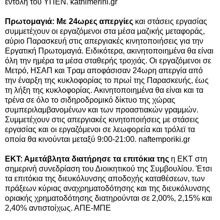
εντολή του ΥΠΕΝ. kathimerini.gr
Πρωτομαγιά: Με 24ωρες απεργίες
και στάσεις εργασίας
συμμετέχουν οι εργαζόμενοι στα μέσα μαζικής μεταφοράς,
αύριο Παρασκευή στις απεργιακές κινητοποιήσεις για την
Εργατική Πρωτομαγιά. Ειδικότερα, ακινητοποιημένα θα είναι
όλη την ημέρα τα μέσα σταθερής τροχιάς. Οι εργαζόμενοι σε
Μετρό, ΗΣΑΠ και Τραμ αποφάσισαν 24ωρη απεργία από
την έναρξη της κυκλοφορίας το πρωί της Παρασκευής, έως
τη λήξη της κυκλοφορίας. Ακινητοποιημένα θα είναι και τα
τρένα σε όλο το σιδηροδρομικό δίκτυο της χώρας
συμπεριλαμβανομένων και των προαστιακών γραμμών.
Συμμετέχουν στις απεργιακές κινητοποιήσεις με στάσεις
εργασίας και οι εργαζόμενοι σε λεωφορεία και τρόλεϊ τα
οποία θα κινούνται μεταξύ 9:00-21:00. naftemporiki.gr
ΕΚΤ: Αμετάβλητα διατήρησε τα επιτόκια της
η ΕΚΤ στη
σημερινή συνεδρίαση του Διοικητικού της Συμβουλίου. Έτσι
τα επιτόκια της διευκόλυνσης αποδοχής καταθέσεων, των
πράξεων κύριας αναχρηματοδότησης και της διευκόλυνσης
οριακής χρηματοδότησης διατηρούνται σε 2,00%, 2,15% και
2,40% αντιστοίχως. ΑΠΕ-ΜΠΕ