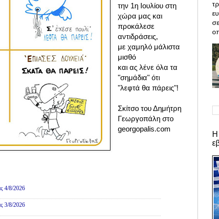
τρ
την 1η Ιουλίου στη
ε
χώρα μας και
σε
προκάλεσε
οπ
αντιδράσεις,
με χαμηλό μάλιστα
μισθό
και ας λένε όλα τα
"σημάδια" ότι
"λεφτά θα πάρεις"!
Σκίτσο του Δημήτρη
Γεωργοπάλη στο
georgopalis.com
Η
ε
ες
ς 4/8/2026
ς 3/8/2026