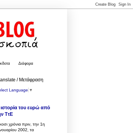
κδοτα
Διάφορα
ranslate / Μετάφραση
elect Language
▼
 ιστορία του ευρώ από
ην ΤτΕ
κοσι χρόνια πριν, την 1η
νουαρίου 2002, τα