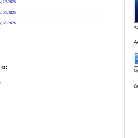
ς 2/8/2026
ς 6/8/2026
ς 6/8/2026
Χ
Α
ια:
Νέ
υ
Δ