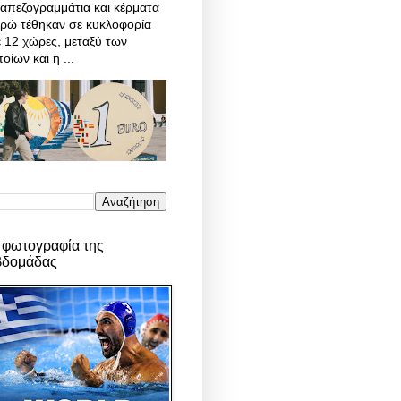
απεζογραμμάτια και κέρματα
υρώ τέθηκαν σε κυκλοφορία
 12 χώρες, μεταξύ των
οίων και η ...
 φωτογραφία της
βδομάδας