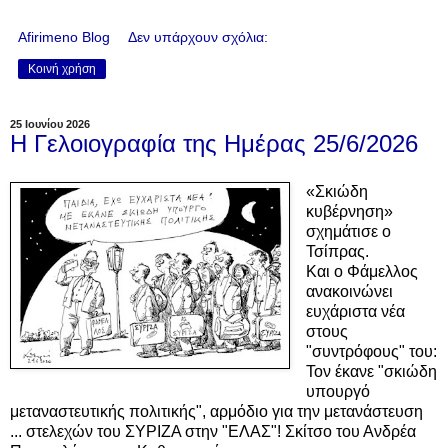
Afirimeno Blog
Δεν υπάρχουν σχόλια:
Κοινή χρήση
25 Ιουνίου 2026
Η Γελοιογραφία της Ημέρας 25/6/2026
«Σκιώδη
κυβέρνηση»
σχημάτισε ο
Τσίπρας.
Και ο Φάμελλος
ανακοινώνει
ευχάριστα νέα
στους
"συντρόφους" του:
Τον έκανε "σκιώδη
υπουργό
μεταναστευτικής πολιτικής", αρμόδιο για την μετανάστευση
... στελεχών του ΣΥΡΙΖΑ στην "ΕΛΑΣ"! Σκίτσο του Ανδρέα