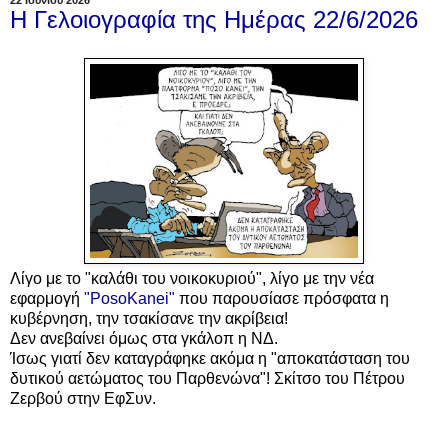
22 Ιουνίου 2026
Η Γελοιογραφία της Ημέρας 22/6/2026
Λίγο με το "καλάθι του νοικοκυριού", λίγο με την
νέα
εφαρμογή
"PosoKanei"
που παρουσίασε πρόσφατα η
κυβέρνηση,
την τσακίσανε την ακρίβεια!
Δεν ανεβαίνει όμως στα γκάλοπ η ΝΔ.
Ίσως γιατί δεν καταγράφηκε ακόμα η "αποκατάσταση του
δυτικού αετώματος του Παρθενώνα"!
Σκίτσο του Πέτρου
Ζερβού στην ΕφΣυν.