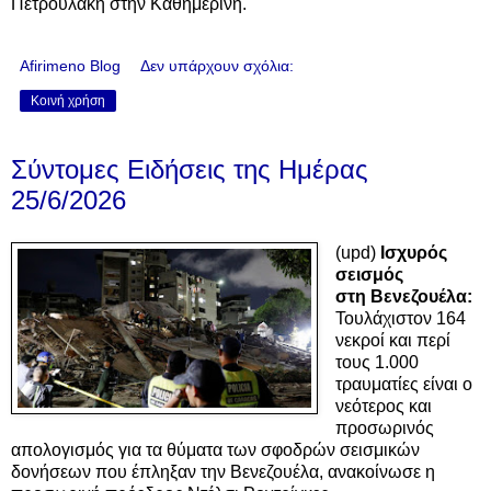
Πετρουλάκη στην Καθημερινή.
Afirimeno Blog
Δεν υπάρχουν σχόλια:
Κοινή χρήση
Σύντομες Ειδήσεις της Ημέρας
25/6/2026
(upd)
Ισχυρός
σεισμός
στη
Βενεζουέλα:
Τουλάχιστον 164
νεκροί και περί
τους 1.000
τραυματίες είναι ο
νεότερος και
προσωρινός
απολογισμός για τα θύματα των σφοδρών σεισμικών
δονήσεων που έπληξαν την Βενεζουέλα, ανακοίνωσε η