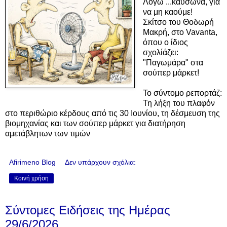
Λόγω ...καύσωνα, για
να μη καούμε!
Σκίτσο του Θοδωρή
Μακρή, στο Vavanta,
όπου ο ίδιος
σχολίάζει:
"Παγωμάρα" στα
σούπερ μάρκετ!
Το σύντομο ρεπορτάζ:
Τη λήξη του πλαφόν
στο περιθώριο κέρδους από τις 30 Ιουνίου, τη δέσμευση της
βιομηχανίας και των σούπερ μάρκετ για διατήρηση
αμετάβλητων των τιμών
Afirimeno Blog
Δεν υπάρχουν σχόλια:
Κοινή χρήση
Σύντομες Ειδήσεις της Ημέρας
29/6/2026