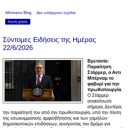
Afirimeno Blog
Δεν υπάρχουν σχόλια:
Κοινή χρήση
Σύντομες Ειδήσεις της Ημέρας
22/6/2026
Βρετανία:
Παραίτηση
Στάρμερ, ο Αντι
Μπέρναμ το
φαβορί για την
πρωθυπουργία.
Ο Στάρμερ
ανακοίνωσε
σήμερα, Δευτέρα,
την παραίτησή του από την πρωθυπουργία, υπό την πίεση
της εσωκομματικής αμφισβήτησης και των χαμηλών
δημοσκοπικών επιδόσεων, ανοίγοντας τον δρόμο για