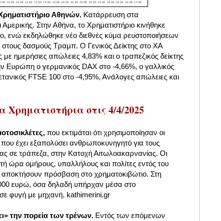
Χρηματιστήριο Αθηνών.
Κατάρρευση στα
Αμερικής. Στην Αθήνα, το Χρηματιστήριο κινήθηκε
ο, ενώ εκδηλώθηκε νέο διεθνές κύμα ρευστοποιήσεων
ς στους δασμούς Τραμπ. Ο Γενικός Δείκτης στο ΧΑ
με ημερήσιες απώλειες 4,83% και ο τραπεζικός δείκτης
την Ευρώπη ο γερμανικός DAX στο -4,66%, ο γαλλικός
ετανικός FTSE 100 στο -4,95%, Ανάλογες απώλειες και
α Χρηματιστήρια στις 4/4/2025
μοτοσικλέτες,
που εκτιμάται ότι χρησιμοποίησαν οι
. που έχει εξαπολύσει ανθρωποκυνηγητό για τους
ίας σε τράπεζα, στην Κατοχή Αιτωλοακαρνανίας. Οι
τή ώρα ομήρους, υπαλλήλους και πολίτες εντός του
 αποκτήσουν πρόσβαση στο χρηματοκιβώτιο. Στη
000 ευρώ, όσα δηλαδή υπήρχαν μέσα στο
ε φυγή με μηχανή. kathimerini.gr
ι» την πορεία των τρένων.
Εντός των επόμενων