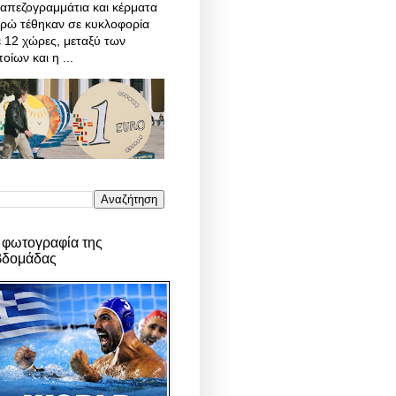
απεζογραμμάτια και κέρματα
υρώ τέθηκαν σε κυκλοφορία
 12 χώρες, μεταξύ των
οίων και η ...
 φωτογραφία της
βδομάδας