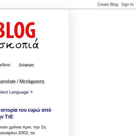
κδοτα
Διάφορα
ranslate / Μετάφραση
elect Language
▼
 ιστορία του ευρώ από
ην ΤτΕ
κοσι χρόνια πριν, την 1η
νουαρίου 2002, τα