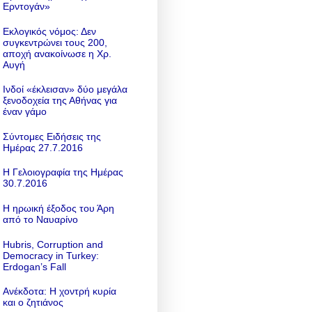
Ερντογάν»
Εκλογικός νόμος: Δεν
συγκεντρώνει τους 200,
αποχή ανακοίνωσε η Χρ.
Αυγή
Ινδοί «έκλεισαν» δύο μεγάλα
ξενοδοχεία της Αθήνας για
έναν γάμο
Σύντομες Ειδήσεις της
Ημέρας 27.7.2016
Η Γελοιογραφία της Ημέρας
30.7.2016
Η ηρωική έξοδος του Άρη
από το Ναυαρίνο
Hubris, Corruption and
Democracy in Turkey:
Erdogan’s Fall
Ανέκδοτα: Η χοντρή κυρία
και ο ζητιάνος