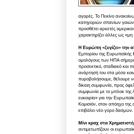
αγορές. Το Πεκίνο ανακοίν
κατηγοριών σπανίων γαιών
προσθέτει αρκετές αμερικαν
χαρακτηρίζει άλλες ως «μη
Η Ευρώπη «ζυγίζει» την 
Εμπορίου της Ευρωπαϊκής 
ομολόγους των ΗΠΑ σήμερα
προσεκτικό, σταδιακό και π
ανάρτησή του στα μέσα κοι
πυροβολήσουμε, θέλουμε να
δίκαιη συμφωνία, προς όφε
συμφωνία με το μπλοκ της Λ
ευκαιρία» για την Ευρωπα
Κομισιόν, στον απόηχο τη
επιβάλει νέο γύρο δασμών. k
Μίνι κραχ στα Χρηματιστή
αντιμετωπίζουν οι ευρωπαϊκ