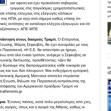
τρ
για ύφεση και έχει προκαλέσει σοβαρούς
ε
τριγμούς στις παγκόσμιες χρηματοπιστωτικές
σε
ωσε επίσης ελέγχους στις εξαγωγές κάποιων
οπ
 στις ΗΠΑ,
με ισχύ από σήμερα καθώς επίσης ότι
ικές οντότητες σε κατάλογο ελέγχου εξαγωγών και ότι
 αξιόπιστες». ΑΠΕ-ΜΠΕ
απάντηση στους δασμούς Τραμπ.
Ο
Επίτροπος
Ενωσης, Μάρος Σέφκοβιτς,
θα έχει συνομιλίες με τους
 Παρασκευή. «Η Ε.Ε. θα απαντήσει με ήρεμο,
άνω από όλα ενιαίο τρόπο», ανέφερε ο Σέφκοβιτς σε
νωνικής δικτύωσης, προσθέτοντας: «Δεν θα
 δώσουμε στις διαπραγματεύσεις κάθε ευκαιρία για
Η
λος και των δύο πλευρών». Μια ενδεχόμενη εμπορική
ε
ατινικής Αμερικής Mercosur αποτελεί «τεράστια
ϊκή Eνωση, δήλωσε την Παρασκευή εκπρόσωπος της
ς απόφασης του Αμερικανού προέδρου Τραμπ να
athimerini.gr
ρια.
Έντονες πιέσεις, κατά πολύ μεγαλύτερες από χτες,
ές αγορές, όπως και η αγορά της Αθήνας, καθώς οι