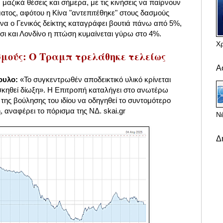
μαζικά θέσεις και σήμερα, με τις κινήσεις να παίρνουν
ατος, αφότου η Κίνα "αντεπιτέθηκε" στους δασμούς
ήνα ο Γενικός δείκτης καταγράφει βουτιά πάνω από 5%,
ι και Λονδίνο η πτώση κυμαίνεται γύρω στο 4%.
Χ
μούς: Ο Τραμπ τρελάθηκε τελείως
Α
ουλο:
«Το συγκεντρωθέν αποδεικτικό υλικό κρίνεται
κηθεί δίωξη». Η Επιτροπή καταλήγει στο ανωτέρω
ης βούλησης του ιδίου να οδηγηθεί το συντομότερο
, αναφέρει το πόρισμα της ΝΔ. skai.gr
Νέ
Δ