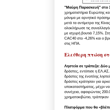
"Μαύρη Παρασκευή" στο 
χρηματιστήρια Ευρώπης και 
μόνιμα με αρνητικό πρόσημ
μετά τα αντίμετρα της Κίνα
ολοκλήρωσε τις συναλλαγές 
με ισχυρή βουτιά 7,15%. Σ
CAC40 στο -4,26% και ο βρ
στις ΗΠΑ.
Ελεύθερη πτώση στ
Ληστεία σε τράπεζα: Δύο 
δράστες, εντόπισε η ΕΛ.ΑΣ
δράστες της ένοπλης ληστε
δράστες κράτησαν για αρκε
υποκαταστήματος, μέχρι να
συνέχεια, αφαιρώντας 200.
χρηματοκιβώτιο, τράπηκαν σ
Πλατφόρμα που θα «βλέπε