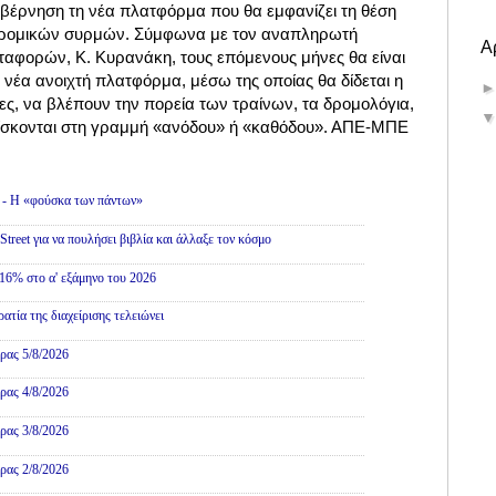
βέρνηση τη νέα πλατφόρμα που θα εμφανίζει τη θέση
οδρομικών συρμών. Σύμφωνα με τον αναπληρωτή
Α
αφορών, Κ. Κυρανάκη, τους επόμενους μήνες θα είναι
 νέα ανοιχτή πλατφόρμα, μέσω της οποίας θα δίδεται η
τες, να βλέπουν την πορεία των τραίνων, τα δρομολόγια,
ρίσκονται στη γραμμή «ανόδου» ή «καθόδου». ΑΠΕ-ΜΠΕ
ολιτική
» - Η «φούσκα των πάντων»
treet για να πουλήσει βιβλία και άλλαξε τον κόσμο
16% στο α' εξάμηνο του 2026
τία της διαχείρισης τελειώνει
ρας 5/8/2026
ρας 4/8/2026
ρας 3/8/2026
ρας 2/8/2026