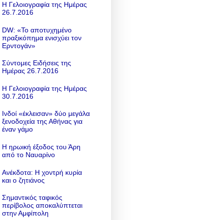
Η Γελοιογραφία της Ημέρας
26.7.2016
DW: «To αποτυχημένο
πραξικόπημα ενισχύει τον
Ερντογάν»
Σύντομες Ειδήσεις της
Ημέρας 26.7.2016
Η Γελοιογραφία της Ημέρας
30.7.2016
Ινδοί «έκλεισαν» δύο μεγάλα
ξενοδοχεία της Αθήνας για
έναν γάμο
Η ηρωική έξοδος του Άρη
από το Ναυαρίνο
Ανέκδοτα: Η χοντρή κυρία
και ο ζητιάνος
Σημαντικός ταφικός
περίβολος αποκαλύπτεται
στην Αμφίπολη