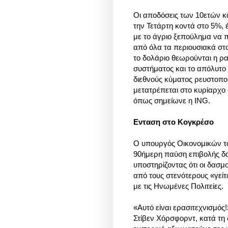
Οι αποδόσεις των 10ετών 
την Τετάρτη κοντά στο 5%, 
με το άγριο ξεπούλημα να π
από όλα τα περιουσιακά στο
το δολάριο θεωρούνται η ρ
συστήματος και το απόλυτο 
διεθνούς κύματος ρευστοποι
μετατρέπεται στο κυρίαρχο
όπως σημείωνε η ING.
Ενταση στο Κογκρέσο
Ο υπουργός Οικονομικών τω
90ήμερη παύση επιβολής δ
υποστηρίζοντας ότι οι δασ
από τους στενότερους «γεί
με τις Ηνωμένες Πολιτείες.
«Αυτό είναι ερασιτεχνισμό
Στίβεν Χόρσφορντ, κατά τη 