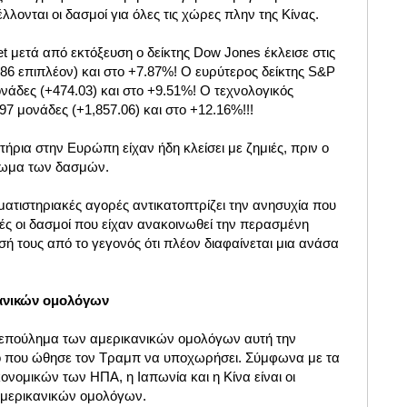
λονται οι δασμοί για όλες τις χώρες πλην της Κίνας.
et μετά από εκτόξευση ο δείκτης Dow Jones έκλεισε στις
.86 επιπλέον) και στο +7.87%! Ο ευρύτερος δείκτης S&P
ονάδες (+474.03) και στο +9.51%! Ο τεχνολογικός
97 μονάδες (+1,857.06) και στο +12.16%!!!
τήρια στην Ευρώπη είχαν ήδη κλείσει με ζημιές, πριν ο
γωμα των δασμών.
ατιστηριακές αγορές αντικατοπτρίζει την ανησυχία που
ς οι δασμοί που είχαν ανακοινωθεί την περασμένη
ή τους από το γεγονός ότι πλέον διαφαίνεται μια ανάσα
ανικών ομολόγων
ξεπούλημα των αμερικανικών ομολόγων αυτή την
τό που ώθησε τον Τραμπ να υποχωρήσει. Σύμφωνα με τα
κονομικών των ΗΠΑ, η Ιαπωνία και η Κίνα είναι οι
 αμερικανικών ομολόγων.