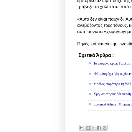
εμπορικό αξιωματούχο της 
τράβηξε το χαλί κάτω από 
«Αυτό δεν είναι παιχνίδι. Α
ανεβάζοντας τους τόνους, κ
αυτή συνιστά «χειραγώγηση
Πηγές kathimerini.gr, invest
Σχετικά Άρθρα :
Οικονομία
To επόμενο κραχ: Γιατί αυτ
«Η κρίση έχει ήδη αρχίσει
Μπέζος, παράτησε τη Wall S
Χρηματιστήριο: Με κέρδη 
Euronext Athens: Μηχανή 