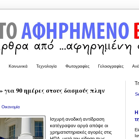
Κοινωνικά
Τεχνολογία
Φωτογραφίες
Γελοιογραφίες
Ανέ
T
 για 90 ημέρες στους δασμούς πλην
S
:
Οικονομία
Η
τ
Ισχυρή ανοδική αντίδραση
κατέγραψαν αργά απόψε οι
Εί
χρηματιστηριακές αγορές στις
Ια
ΗΠΑ, μετά την είδηση πως