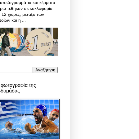
απεζογραμμάτια και κέρματα
υρώ τέθηκαν σε κυκλοφορία
 12 χώρες, μεταξύ των
οίων και η ...
 φωτογραφία της
βδομάδας