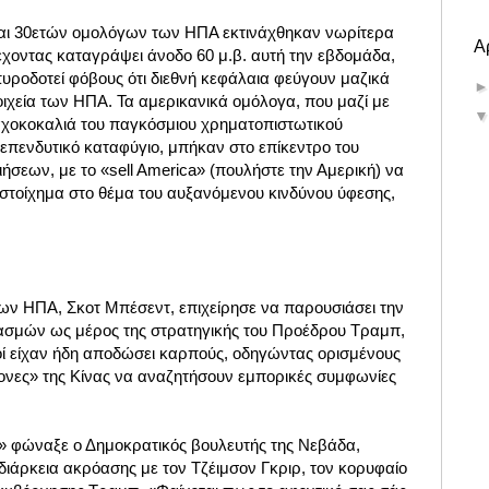
και 30ετών ομολόγων των ΗΠΑ εκτινάχθηκαν νωρίτερα
Α
έχοντας καταγράψει άνοδο 60 μ.β. αυτή την εβδομάδα,
υροδοτεί φόβους ότι διεθνή κεφάλαια φεύγουν μαζικά
ιχεία των ΗΠΑ. Τα αμερικανικά ομόλογα, που μαζί με
αχοκοκαλιά του παγκόσμιου χρηματοπιστωτικού
επενδυτικό καταφύγιο, μπήκαν στο επίκεντρο του
ήσεων, με το «sell America» (πουλήστε την Αμερική) να
 στοίχημα στο θέμα του αυξανόμενου κινδύνου ύφεσης,
ν ΗΠΑ, Σκοτ Μπέσεντ, επιχείρησε να παρουσιάσει την
ασμών ως μέρος της στρατηγικής του Προέδρου Τραμπ,
μοί είχαν ήδη αποδώσει καρπούς, οδηγώντας ορισμένους
τονες» της Κίνας να αναζητήσουν εμπορικές συμφωνίες
ς!» φώναξε ο Δημοκρατικός βουλευτής της Νεβάδα,
διάρκεια ακρόασης με τον Τζέιμσον Γκριρ, τον κορυφαίο