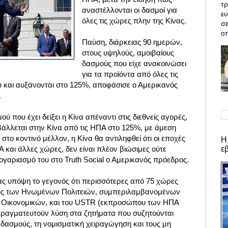
τρ
αναστέλλονται οι δασμοί για
ε
όλες τις χώρες πλην της Κίνας.
σε
οπ
Παύση, διάρκειας 90 ημερών,
στους υψηλούς, αμοιβαίους
δασμούς που είχε ανακοινώσει
για τα προϊόντα από όλες τις
υ και αυξάνονται στο 125%, αποφάσισε ο Αμερικανός
.
 που έχει δείξει η Κίνα απέναντι στις διεθνείς αγορές,
άλλεται στην Κίνα από τις ΗΠΑ στο 125%, με άμεση
 στο κοντινό μέλλον, η Κίνα θα αντιληφθεί ότι οι εποχές
Η
ε
 και άλλες χώρες, δεν είναι πλέον βιώσιμες ούτε
γαριασμό του στο Truth Social ο Αμερικανός πρόεδρος.
ας υπόψη το γεγονός ότι περισσότερες από 75 χώρες
υς των Ηνωμένων Πολιτειών, συμπεριλαμβανομένων
 Οικονομικών, και του USTR (εκπροσώπου των ΗΠΑ
απραγματευτούν λύση στα ζητήματα που συζητούνται
ς δασμούς, τη νομισματική χειραγώγηση και τους μη