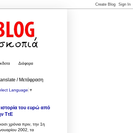
κδοτα
Διάφορα
ranslate / Μετάφραση
elect Language
▼
 ιστορία του ευρώ από
ην ΤτΕ
κοσι χρόνια πριν, την 1η
νουαρίου 2002, τα