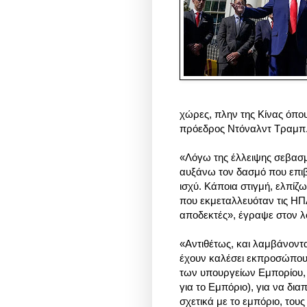
χώρες, πλην της Κίνας όπο
πρόεδρος Ντόναλντ Τραμπ
«Λόγω της έλλειψης σεβασμού
αυξάνω τον δασμό που επιβ
ισχύ. Κάποια στιγμή, ελπίζω
που εκμεταλλευόταν τις ΗΠΑ
αποδεκτές», έγραψε στον λο
«Αντιθέτως, και λαμβάνοντ
έχουν καλέσει εκπροσώπο
των υπουργείων Εμπορίου,
για το Εμπόριο), για να δι
σχετικά με το εμπόριο, του