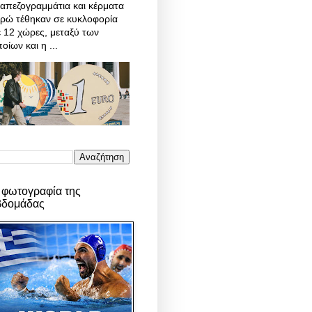
απεζογραμμάτια και κέρματα
υρώ τέθηκαν σε κυκλοφορία
 12 χώρες, μεταξύ των
οίων και η ...
 φωτογραφία της
βδομάδας