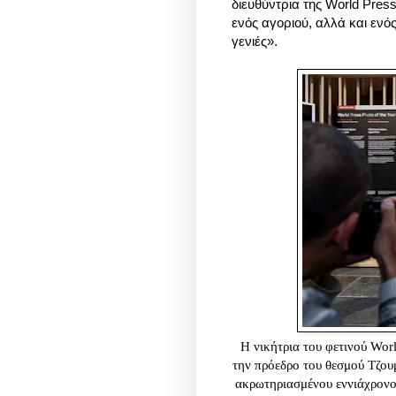
διευθύντρια της World Press
ενός αγοριού, αλλά και ενό
γενιές».
Η νικήτρια του φετινού Wor
την πρόεδρο του θεσμού Τζου
ακρωτηριασμένου εννιάχρονο