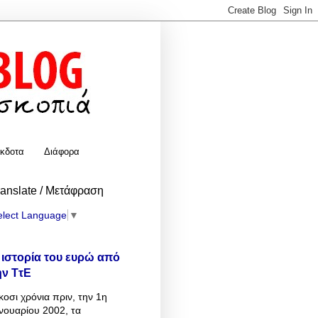
κδοτα
Διάφορα
ranslate / Μετάφραση
elect Language
▼
 ιστορία του ευρώ από
ην ΤτΕ
κοσι χρόνια πριν, την 1η
νουαρίου 2002, τα