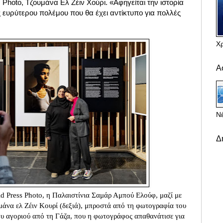
 Photo, Τζουμάνα Ελ Ζέιν Χούρι. «Αφηγείται την ιστορία
ς ευρύτερου πολέμου που θα έχει αντίκτυπο για πολλές
Χ
Α
Νέ
Δ
ld Press Photo, η Παλαιστίνια Σαμάρ Αμπού Ελούφ, μαζί με
μάνα ελ Ζέιν Κουρί (δεξιά), μπροστά από τη φωτογραφία του
υ αγοριού από τη Γάζα, που η φωτογράφος απαθανάτισε για