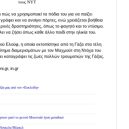
τους NYT
πώς να χρησιμοποιεί τα πόδια του για να παίζει
α γράφει και να ανοίγει πόρτες, ενώ χρειάζεται βοήθεια
ερινές δραστηριότητες, όπως το φαγητό και το ντύσιμο.
έλει να ζήσει όπως κάθε άλλο παιδί στην ηλικία του.
ύ Ελούφ, η οποία εκτοπίστηκε από τη Γάζα στα τέλη
κρότημα διαμερισμάτων με τον Μαχμούτ στη Ντόχα του
ι καταγράψει τις ζωές πολλών τραυματιών της Γάζας.
i.gr, in.gr
ς
ξία μας από τον «Ευκλείδη»
νουν γιατί το φετινό Μουντιάλ ήταν μοναδικό
ς Ανγκελα Μέρκελ