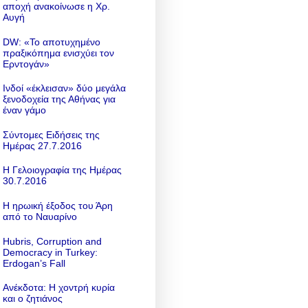
αποχή ανακοίνωσε η Χρ.
Αυγή
DW: «To αποτυχημένο
πραξικόπημα ενισχύει τον
Ερντογάν»
Ινδοί «έκλεισαν» δύο μεγάλα
ξενοδοχεία της Αθήνας για
έναν γάμο
Σύντομες Ειδήσεις της
Ημέρας 27.7.2016
Η Γελοιογραφία της Ημέρας
30.7.2016
Η ηρωική έξοδος του Άρη
από το Ναυαρίνο
Hubris, Corruption and
Democracy in Turkey:
Erdogan’s Fall
Ανέκδοτα: Η χοντρή κυρία
και ο ζητιάνος