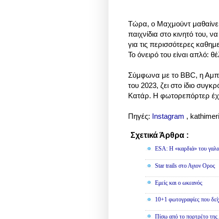
Τώρα, ο Μαχμούντ μαθαίνει 
παιχνίδια στο κινητό του, ν
για τις περισσότερες καθημ
Το όνειρό του είναι απλό: θ
Σύμφωνα με το BBC, η Αμπο
του 2023, ζει στο ίδιο συγ
Κατάρ. Η φωτορεπόρτερ έχε
Πηγές:
Instagram
, kathimerin
Σχετικά Άρθρα :
Φωτογραφίε
ESA: Η «καρδιά» του γαλα
Star trails στο Αγιον Ορος
Εμείς και ο ωκεανός
10+1 φωτογραφίες που δείχ
Πίσω από το πορτρέτο τη