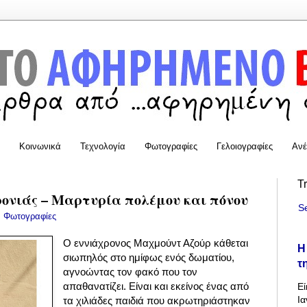
Κοινωνικά
Τεχνολογία
Φωτογραφίες
Γελοιογραφίες
Ανέ
T
ονιάς – Μαρτυρία πολέμου και πόνου
S
:
Φωτογραφίες
Ο εννιάχρονος Μαχμούντ Αζούρ κάθεται
Η
σιωπηλός στο ημίφως ενός δωματίου,
τ
αγνοώντας τον φακό που τον
απαθανατίζει. Είναι και εκείνος ένας από
Εί
Ια
τα χιλιάδες παιδιά που ακρωτηριάστηκαν