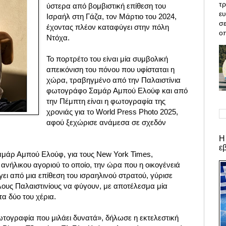
τρ
ύστερα από βομβιστική επίθεση του
ε
Ισραήλ στη Γάζα, τον Μάρτιο του 2024,
σε
έχοντας πλέον καταφύγει στην πόλη
οπ
Ντόχα.
Το πορτρέτο του είναι μία συμβολική
απεικόνιση του πόνου που υφίσταται η
χώρα, τραβηγμένο από την Παλαιστίνια
φωτογράφο Σαμάρ Αμπού Ελούφ και από
την Πέμπτη είναι η φωτογραφία της
χρονιάς για το World Press Photo 2025,
αφού ξεχώρισε ανάμεσα σε σχεδόν
Η
ε
μάρ Αμπού Ελούφ, για τους New York Times,
 ανήλικου αγοριού το οποίο, την ώρα που η οικογένειά
ι από μια επίθεση του ισραηλινού στρατού, γύρισε
λους Παλαιστινίους να φύγουν, με αποτέλεσμα μία
τα δύο του χέρια.
ωτογραφία που μιλάει δυνατά», δήλωσε η εκτελεστική