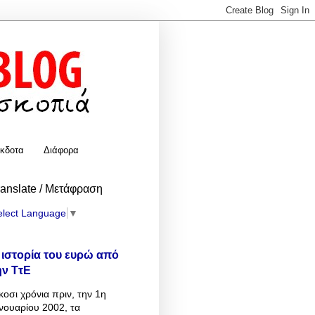
κδοτα
Διάφορα
ranslate / Μετάφραση
elect Language
▼
 ιστορία του ευρώ από
ην ΤτΕ
κοσι χρόνια πριν, την 1η
νουαρίου 2002, τα