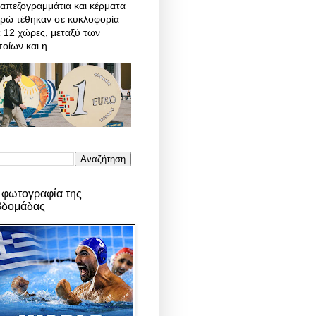
απεζογραμμάτια και κέρματα
υρώ τέθηκαν σε κυκλοφορία
 12 χώρες, μεταξύ των
οίων και η ...
 φωτογραφία της
βδομάδας