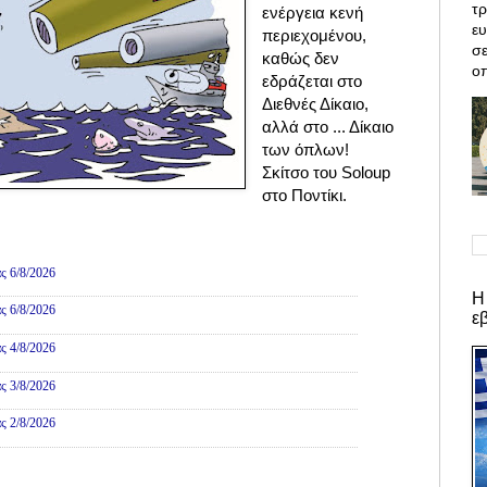
τρ
ενέργεια κενή
ε
περιεχομένου,
σε
καθώς δεν
οπ
εδράζεται στο
Διεθνές Δίκαιο,
αλλά στο ... Δίκαιο
των όπλων!
Σκίτσο του Soloup
στο Ποντίκι.
ες
ς 6/8/2026
Η
ς 6/8/2026
ε
ς 4/8/2026
ς 3/8/2026
ς 2/8/2026