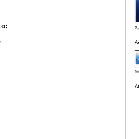
ια:
Χ
υ
Α
Νέ
Δ