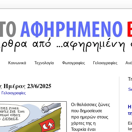
Κοινωνικά
Τεχνολογία
Φωτογραφίες
Γελοιογραφίες
Ανέ
T
 Ημέρας 23/6/2025
S
:
Γελοιογραφίες
Οι θαλάσσιες ζώνες
Η
που δημοσίευσε
τ
προ ημερών στους
χάρτες της η
Εί
Ια
Τουρκία έναι