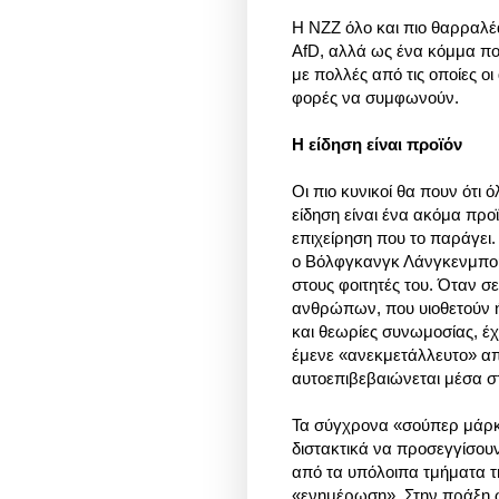
Η ΝΖΖ όλο και πιο θαρραλέα
ΑfD, αλλά ως ένα κόμμα που
με πολλές από τις οποίες ο
φορές να συμφωνούν.
Η είδηση είναι προϊόν
Οι πιο κυνικοί θα πουν ότι
είδηση είναι ένα ακόμα προϊ
επιχείρηση που το παράγει
o Βόλφγκανγκ Λάνγκενμπού
στους φοιτητές του. Όταν σ
ανθρώπων, που υιοθετούν ή 
και θεωρίες συνωμοσίας, έχ
έμενε «ανεκμετάλλευτο» απ
αυτοεπιβεβαιώνεται μέσα στ
Τα σύγχρονα «σούπερ μάρκ
διστακτικά να προσεγγίσουν
από τα υπόλοιπα τμήματα τη
«ενημέρωση». Στην πράξη ω