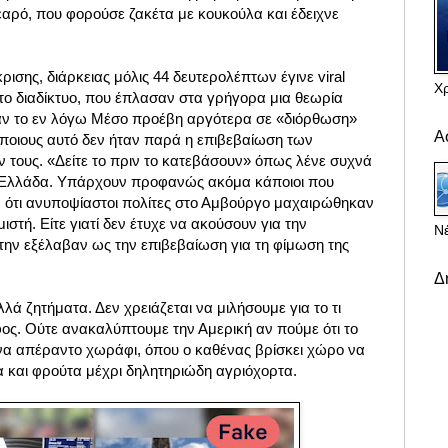
εαρό, που φορούσε ζακέτα με κουκούλα και έδειχνε
ρισης, διάρκειας μόλις 44 δευτερολέπτων έγινε viral
Χ
το διαδίκτυο, που έπλασαν στα γρήγορα μια θεωρία
ι αν το εν λόγω Μέσο προέβη αργότερα σε «διόρθωση»
Α
άποιους αυτό δεν ήταν παρά η επιβεβαίωση των
τους. «Δείτε το πριν το κατεβάσουν» όπως λένε συχνά
ην Ελλάδα. Υπάρχουν προφανώς ακόμα κάποιοι που
 ότι ανυποψίαστοι πολίτες στο Αμβούργο μαχαιρώθηκαν
στή. Είτε γιατί δεν έτυχε να ακούσουν για την
Νέ
 την εξέλαβαν ως την επιβεβαίωση για τη φίμωση της
Δ
λλά ζητήματα. Δεν χρειάζεται να μιλήσουμε για το τι
ος. Ούτε ανακαλύπτουμε την Αμερική αν πούμε ότι το
 ένα απέραντο χωράφι, όπου ο καθένας βρίσκει χώρο να
α και φρούτα μέχρι δηλητηριώδη αγριόχορτα.