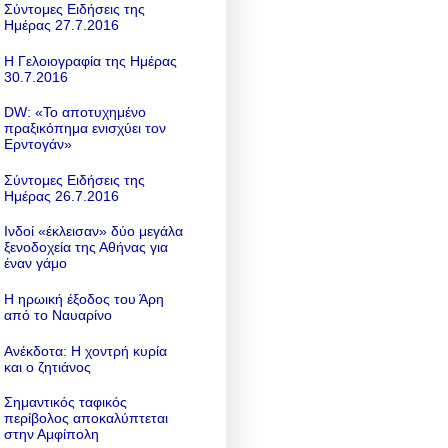
Σύντομες Ειδήσεις της
Ημέρας 27.7.2016
Η Γελοιογραφία της Ημέρας
30.7.2016
DW: «To αποτυχημένο
πραξικόπημα ενισχύει τον
Ερντογάν»
Σύντομες Ειδήσεις της
Ημέρας 26.7.2016
Ινδοί «έκλεισαν» δύο μεγάλα
ξενοδοχεία της Αθήνας για
έναν γάμο
Η ηρωική έξοδος του Άρη
από το Ναυαρίνο
Ανέκδοτα: Η χοντρή κυρία
και ο ζητιάνος
Σημαντικός ταφικός
περίβολος αποκαλύπτεται
στην Αμφίπολη