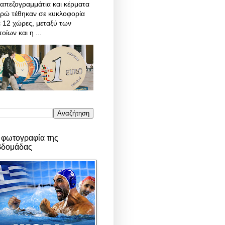
απεζογραμμάτια και κέρματα
υρώ τέθηκαν σε κυκλοφορία
 12 χώρες, μεταξύ των
οίων και η ...
 φωτογραφία της
βδομάδας