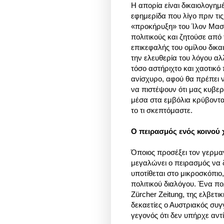
Η απορία είναι δικαιολογημέ
εφημερίδα που λίγο πριν τι
«προκήρυξη» του Ίλον Μασ
πολιτικούς και ζητούσε από
επικεφαλής του ομίλου δικα
την ελευθερία του λόγου αλ
τόσο αστήριχτο και χαοτικό
ανίσχυρο, αφού θα πρέπει 
να πιστέψουν ότι μας κυβερ
μέσα στα εμβόλια κρύβονται
το τι σκεπτόμαστε.
Ο πειρασμός ενός κοινο
Όποιος προσέξει τον γερμαν
μεγαλώνει ο πειρασμός να δ
υποτίθεται στο μικροσκόπιο
πολιτικού διαλόγου. Ένα πο
Zürcher Zeitung, της ελβετ
δεκαετίες ο Αυστριακός συ
γεγονός ότι δεν υπήρχε αντ