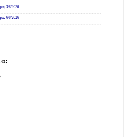
ρας 3/8/2026
ρας 6/8/2026
ια:
υ