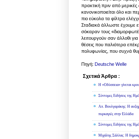
πρακτική πριν από μερικές 
κανονικοποιείται όλο και π
πιο εύκολα τα φίλτρα ελέγχ
Σταδιακά άλλωστε έχουμε εγ
σόκαραν τους «διαμορφωτές
λειτουργούν σαν άλλοθι για
θέσεις που παλιότερα επέκ
πολυφωνίας, που συχνά θυμ
Πηγή:
Deutsche Welle
Σχετικά Άρθρα :
Κοινωνικά,
Η «Οδύσσεια» γίνεται κρου
Σύντομες Ειδήσεις της Ημέ
Απ. Βουλγαράκης: Η αυξημ
πυρκαγιές στην Ελλάδα
Σύντομες Ειδήσεις της Ημέ
Μιχάλης Σάλλας: Η δημοκρα