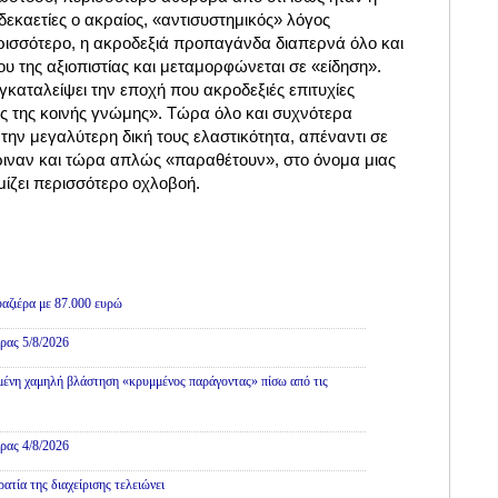
δεκαετίες ο ακραίος, «αντισυστημικός» λόγος
ερισσότερο, η ακροδεξιά προπαγάνδα διαπερνά όλο και
ου της αξιοπιστίας και μεταμορφώνεται σε «είδηση».
καταλείψει την εποχή που ακροδεξιές επιτυχίες
 της κοινής γνώμης». Τώρα όλο και συχνότερα
 την μεγαλύτερη δική τους ελαστικότητα, απέναντι σε
ριναν και τώρα απλώς «παραθέτουν», στο όνομα μιας
ίζει περισσότερο οχλοβοή.
Πολιτική
αζιέρα με 87.000 ευρώ
ρας 5/8/2026
ένη χαμηλή βλάστηση «κρυμμένος παράγοντας» πίσω από τις
ρας 4/8/2026
τία της διαχείρισης τελειώνει