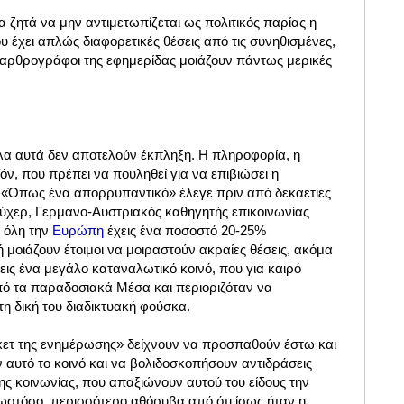
 ζητά να μην αντιμετωπίζεται ως πολιτικός παρίας η
 έχει απλώς διαφορετικές θέσεις από τις συνηθισμένες,
ι αρθρογράφοι της εφημερίδας μοιάζουν πάντως μερικές
 όλα αυτά δεν αποτελούν έκπληξη. Η πληροφορία, η
όν, που πρέπει να πουληθεί για να επιβιώσει η
. «Όπως ένα απορρυπαντικό» έλεγε πριν από δεκαετίες
χερ, Γερμανο-Αυστριακός καθηγητής επικοινωνίας
ε όλη την
Ευρώπη
έχεις ένα ποσοστό 20-25%
μοιάζουν έτοιμοι να μοιραστούν ακραίες θέσεις, ακόμα
εις ένα μεγάλο καταναλωτικό κοινό, που για καιρό
ό τα παραδοσιακά Μέσα και περιοριζόταν να
η δική του διαδικτυακή φούσκα.
ετ της ενημέρωσης» δείχνουν να προσπαθούν έστω και
 αυτό το κοινό και να βολιδοσκοπήσουν αντιδράσεις
ς κοινωνίας, που απαξιώνουν αυτού του είδους την
στόσο, περισσότερο αθόρυβα από ότι ίσως ήταν η