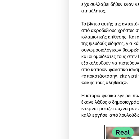
είχε συλλάβει δήθεν έναν ν
ατημέλητος.
Το βίντεο αυτής της ανταπόκ
από ακροδεξιούς χρήστες σ
ισλαμιστικής επίθεσης. Κα
της ψευδούς είδησης, για κ
συνωμοσιολογικών θεωριών 
και οι ομοϊδεάτες τους στ
εξακολουθούν να πιστεύουν
από κάποιον φανατικό ισλαμι
«αποκατάσταση», είτε γιατί
«δικής τους αλήθειας».
Η ιστορία φυσικά εγείρει πο
έκανε λάθος ο δημοσιογράφ
ίντερνετ μοιάζει συχνά με
καλλιεργήσει από λουλούδι