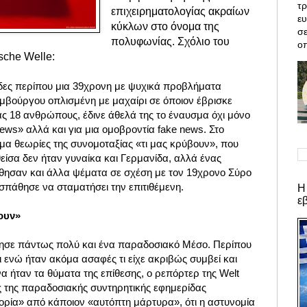
τρ
επιχειρηματολογίας ακραίων
ε
κύκλων στο όνομα της
σε
πολυφωνίας. Σχόλιο του
οπ
che Welle:
δες περίπου μια 39χρονη με ψυχικά προβλήματα
μβούργου οπλισμένη με μαχαίρι σε όποιον έβρισκε
ας 18 ανθρώπους, έδινε άθελά της το έναυσμα όχι μόνο
news» αλλά και για μια ομοβροντία fake news. Στο
μα θεωρίες της συνομοταξίας «τι μας κρύβουν», που
είσα δεν ήταν γυναίκα και Γερμανίδα, αλλά ένας
θησαν και άλλα ψέματα σε σχέση με τον 19χρονο Σύρο
πάθησε να σταματήσει την επιτιθέμενη.
Η
ε
σουν»
θησε πάντως πολύ και ένα παραδοσιακό Μέσο. Περίπου
 ενώ ήταν ακόμα ασαφές τι είχε ακριβώς συμβεί και
 ήταν τα θύματα της επίθεσης, ο ρεπόρτερ της Welt
ής της παραδοσιακής συντηρητικής εφημερίδας
ία» από κάποιον «αυτόπτη μάρτυρα», ότι η αστυνομία