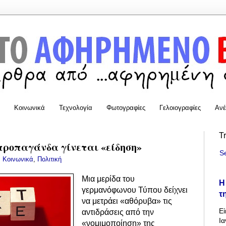
Κοινωνικά
Τεχνολογία
Φωτογραφίες
Γελοιογραφίες
Ανέ
T
προπαγάνδα γίνεται «είδηση»
S
:
Κοινωνικά
,
Πολιτική
Μια μερίδα του
Η
γερμανόφωνου Τύπου δείχνει
τ
να μετράει «αθόρυβα» τις
Εί
αντιδράσεις από την
Ια
«νομιμοποίηση» της