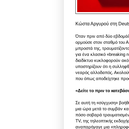
Κώστα Αργυρού στη Deuts
Όταν πριν από δύο εβδομά
ορμούσε στον σταθμό του Α
μπροστά της, τραυματίζοντ
για ένα κλασικό «breaking 
διαδίκτυο κυκλοφορούν ακό
υποστηρίζουν ότι η συλληφθ
νεαρός αλλοδαπός. Ακολού
που όπως αποδείχτηκε προσ
«Δείτε το πριν το κατεβά
Σε αυτή τη «σύγχυση» βοή
μια ώρα μετά το συμβάν και
πόσο σοβαρά τραυματισμένα
TV, της τηλεοπτικής εκδοχ
αναπαρήγαγε μια «πληροφορ