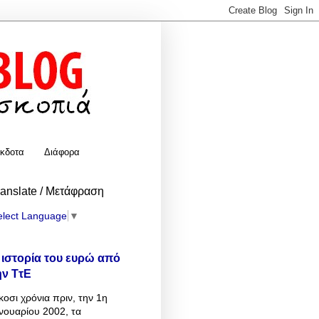
κδοτα
Διάφορα
ranslate / Μετάφραση
elect Language
▼
 ιστορία του ευρώ από
ην ΤτΕ
κοσι χρόνια πριν, την 1η
νουαρίου 2002, τα