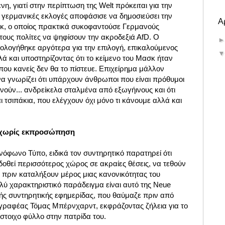
νη, γιατί στην περίπτωση της Welt πρόκειται για την
ς γερμανικές εκλογές αποφάσισε να δημοσιεύσει την
Α
κ, ο οποίος πρακτικά συκοφαντούσε Γερμανούς
 τους πολίτες να ψηφίσουν την ακροδεξιά ΑfD. O
ιολογήθηκε αργότερα για την επιλογή, επικαλούμενος
λά και υποστηρίζοντας ότι το κείμενο του Μασκ ήταν
 που κανείς δεν θα το πίστευε. Επιχείρημα μάλλον
να γνωρίζει ότι υπάρχουν άνθρωποι που είναι πρόθυμοι
νούν... ανδρείκελα σταλμένα από εξωγήινους και ότι
 τσιπάκια, που ελέγχουν όχι μόνο τι κάνουμε αλλά και
ύ χωρίς εκπροσώπηση
όφωνο Τύπο, ειδικά τον συντηρητικό παρατηρεί ότι
οθεί περισσότερος χώρος σε ακραίες θέσεις, να τεθούν
, πριν καταλήξουν μέρος μιας κανονικότητας του
λύ χαρακτηριστικό παράδειγμα είναι αυτό της Neue
ικής συντηρητικής εφημερίδας, που θαύμαζε πριν από
γγραφέας Τόμας Μπέρνχαρντ, εκφράζοντας ζήλεια για το
ίστοιχο φύλλο στην πατρίδα του.