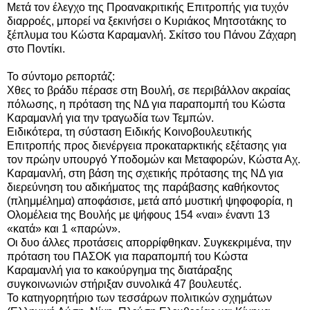
Μετά τον έλεγχο της Προανακριτικής Επιτροπής για τυχόν
διαρροές, μπορεί να ξεκινήσει ο Κυριάκος Μητσοτάκης το
ξέπλυμα του Κώστα Καραμανλή. Σκίτσο του Πάνου Ζάχαρη
στο Ποντίκι.
Το σύντομο ρεπορτάζ:
Χθες το βράδυ πέρασε στη Βουλή, σε
περιβάλλον ακραίας
πόλωσης,
η πρόταση της ΝΔ για παραπομπή του Κώστα
Καραμανλή για την τραγωδία των Τεμπών.
Ειδικότερα, τη σύσταση Ειδικής Κοινοβουλευτικής
Επιτροπής προς διενέργεια προκαταρκτικής εξέτασης για
τον πρώην υπουργό Υποδομών και Μεταφορών, Κώστα Αχ.
Καραμανλή, στη βάση της σχετικής πρότασης της ΝΔ για
διερεύνηση του αδικήματος της παράβασης καθήκοντος
(πλημμέλημα) αποφάσισε, μετά από μυστική ψηφοφορία, η
Ολομέλεια της Βουλής με ψήφους 154 «ναι» έναντι 13
«κατά» και 1 «παρών».
Οι δυο άλλες προτάσεις απορρίφθηκαν. Συγκεκριμένα, την
πρόταση του ΠΑΣΟΚ για παραπομπή του Κώστα
Καραμανλή για το κακούργημα της διατάραξης
συγκοινωνιών στήριξαν συνολικά 47 βουλευτές.
Το κατηγορητήριο
των τεσσάρων πολιτικών σχημάτων