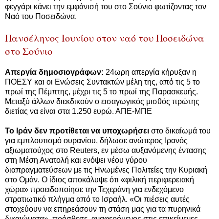
φεγγάρι κάνει την εμφάνισή του στο Σούνιο φωτίζοντας τον
Ναό του Ποσειδώνα.
Πανσέληνος Ιουνίου στον ναό του Ποσειδώνα
στο Σούνιο
Απεργία δημοσιογράφων:
24ωρη απεργία κήρυξαν η
ΠΟΕΣΥ και οι Ενώσεις Συντακτών μέλη της, από τις 5 το
πρωί της Πέμπτης, μέχρι τις 5 το πρωί της Παρασκευής.
Μεταξύ άλλων διεκδικούν ο εισαγωγικός μισθός πρώτης
διετίας να είναι στα 1.250 ευρώ. ΑΠΕ-ΜΠΕ
Το Ιράν δεν προτίθεται να υποχωρήσει
στο δικαίωμά του
για εμπλουτισμό ουρανίου, δήλωσε ανώτερος Ιρανός
αξιωματούχος στο Reuters, εν μέσω αυξανόμενης έντασης
στη Μέση Ανατολή και ενόψει νέου γύρου
διαπραγματεύσεων με τις Ηνωμένες Πολιτείες την Κυριακή
στο Ομάν. Ο ίδιος αποκάλυψε ότι «φιλική περιφερειακή
χώρα» προειδοποίησε την Τεχεράνη για ενδεχόμενο
στρατιωτικό πλήγμα από το Ισραήλ. «Οι πιέσεις αυτές
στοχεύουν να επηρεάσουν τη στάση μας για τα πυρηνικά
δικαιώματα», πρόσθεσε, αναφερόμενος στις επικείμενες