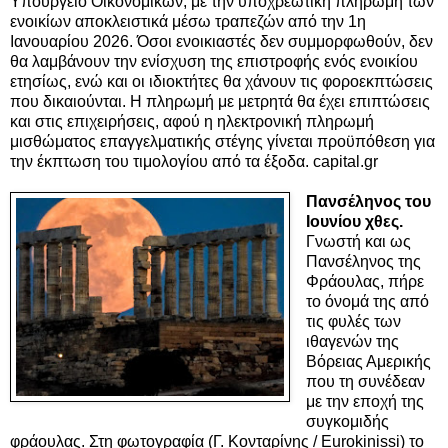
Υπουργείο Οικονομικών, με την υποχρεωτική πληρωμή των
ενοικίων αποκλειστικά μέσω τραπεζών από την 1η
Ιανουαρίου 2026. Όσοι ενοικιαστές δεν συμμορφωθούν, δεν
θα λαμβάνουν την ενίσχυση της επιστροφής ενός ενοικίου
ετησίως, ενώ και οι ιδιοκτήτες θα χάνουν τις φοροεκπτώσεις
που δικαιούνται. Η πληρωμή με μετρητά θα έχει επιπτώσεις
και στις επιχειρήσεις, αφού η ηλεκτρονική πληρωμή
μισθώματος επαγγελματικής στέγης γίνεται προϋπόθεση για
την έκπτωση του τιμολογίου από τα έξοδα. capital.gr
Πανσέληνος του
Ιουνίου χθες.
Γνωστή και ως
Πανσέληνος της
Φράουλας, πήρε
το όνομά της από
τις φυλές των
ιθαγενών της
Βόρειας Αμερικής
που τη συνέδεαν
με την εποχή της
συγκομιδής
φράουλας. Στη φωτογραφία (Γ. Κονταρίνης / Eurokinissi) το