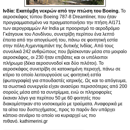
Ινδία: Εκατόμβη νεκρών από την πτώση του Boeing.
Το
αεροσκάφος τύπου Boeing 787-8 Dreamliner, που ήταν
προγραμματισμένο να πραγματοποιήσει την πτήση AI171
των αερογραμμών Air India με προορισμό το αεροδρόμιο
Γκάτγουικ του Λονδίνου, συνετρίβη περίπου ένα λεπτό
έπειτα από την απογείωσή του, πάνω σε φοιτητική εστία
στην πόλη Αχμενταμπάντ της δυτικής Ινδίας.
Από τους
συνολικά 242 ανθρώπους που βρίσκονταν μέσα στο μοιραίο
αεροσκάφος, οι 230 ήταν επιβάτες και οι υπόλοιποι
πλήρωμα (δέκα αεροσυνοδοί και δύο πιλότοι).
Το
αεροσκάφος συνετρίβη σε κατοικημένη περιοχή, πάνω σε
κτίριο το οποίο λειτουργούσε ως φοιτητική εστία
(φωτογραφία) για σπουδαστές ιατρικής. Ως και το απόγευμα,
τα σωστικά συνεργεία είχαν ανασύρει περισσότερες από 200
σορούς μέσα από τα συντρίμμια, ενώ οι πληροφορίες
έκαναν λόγο για περίπου 50 με 60 φοιτητές που
διακομίστηκαν στο νοσοκομείο με τραύματα.
Αναφορικά με
τα αίτια του δυστυχήματος, προς το παρόν δεν υπάρχει
κάποιο σενάριο το οποίο να κυριαρχεί ως πιο
πιθανό.
kathimerini.gr