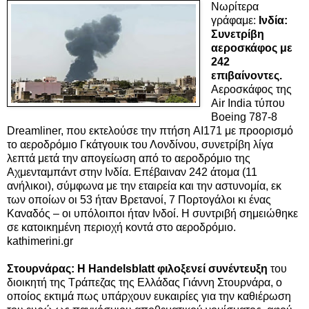
Νωρίτερα
γράφαμε:
Ινδία:
Συνετρίβη
αεροσκάφος με
242
επιβαίνοντες.
Αεροσκάφος της
Air India τύπου
Boeing 787-8
Dreamliner, που εκτελούσε την πτήση AI171 με προορισμό
το αεροδρόμιο Γκάτγουικ του Λονδίνου, συνετρίβη λίγα
λεπτά μετά την απογείωση από το αεροδρόμιο της
Αχμενταμπάντ στην
Ινδία. Επέβαιναν 242 άτομα
(11
ανήλικοι), σύμφωνα με την εταιρεία και την αστυνομία, εκ
των οποίων οι 53 ήταν Βρετανοί, 7 Πορτογάλοι κι ένας
Καναδός – οι υπόλοιποι ήταν Ινδοί. Η συντριβή σημειώθηκε
σε κατοικημένη περιοχή κοντά στο αεροδρόμιο.
kathimerini.gr
Στουρνάρας: H Handelsblatt φιλοξενεί συνέντευξη
του
διοικητή της Τράπεζας της Ελλάδας Γιάννη Στουρνάρα, ο
οποίος εκτιμά πως υπάρχουν ευκαιρίες για την καθιέρωση