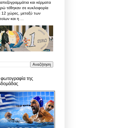
απεζογραμμάτια και κέρματα
υρώ τέθηκαν σε κυκλοφορία
 12 χώρες, μεταξύ των
οίων και η ...
 φωτογραφία της
βδομάδας