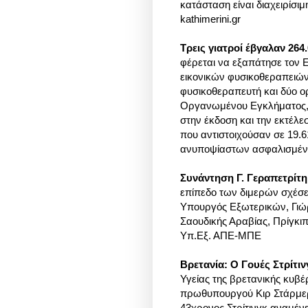
κατάσταση είναι διαχειρίσιμ
kathimerini.gr
Τρεις γιατροί έβγαλαν 264
φέρεται να εξαπάτησε τον
εικονικών φυσικοθεραπειώ
φυσικοθεραπευτή και δύο ο
Οργανωμένου Εγκλήματος, 
στην έκδοση και την εκτέλ
που αντιστοιχούσαν σε 19.
ανυποψίαστων ασφαλισμένων
Συνάντηση Γ. Γεραπετρίτ
επίπεδο των διμερών σχέσ
Υπουργός Εξωτερικών, Γιώρ
Σαουδικής Αραβίας, Πρίγκιπ
Υπ.Εξ. ΑΠΕ-ΜΠΕ
Βρετανία: Ο Γουές Στρίτι
Υγείας της βρετανικής κυβ
πρωθυπουργού Κιρ Στάρμερ 
43χρονος Στρίτινγκ αναμένε