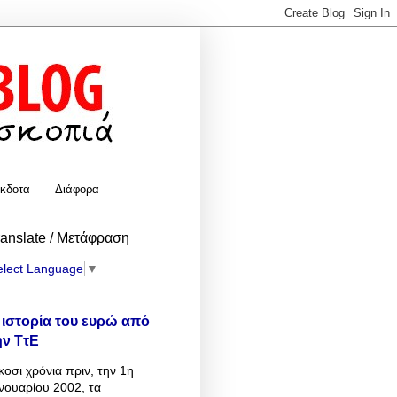
κδοτα
Διάφορα
ranslate / Μετάφραση
elect Language
▼
 ιστορία του ευρώ από
ην ΤτΕ
κοσι χρόνια πριν, την 1η
νουαρίου 2002, τα