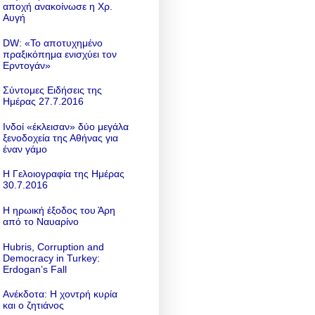
αποχή ανακοίνωσε η Χρ.
Αυγή
DW: «To αποτυχημένο
πραξικόπημα ενισχύει τον
Ερντογάν»
Σύντομες Ειδήσεις της
Ημέρας 27.7.2016
Ινδοί «έκλεισαν» δύο μεγάλα
ξενοδοχεία της Αθήνας για
έναν γάμο
Η Γελοιογραφία της Ημέρας
30.7.2016
Η ηρωική έξοδος του Άρη
από το Ναυαρίνο
Hubris, Corruption and
Democracy in Turkey:
Erdogan’s Fall
Ανέκδοτα: Η χοντρή κυρία
και ο ζητιάνος