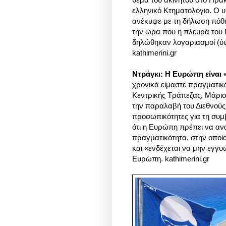
ελληνικό Κτηματολόγιο. Ο 
ανέκυψε με τη δήλωση πόθε
την ώρα που η πλευρά του Ν
δηλώθηκαν λογαριασμοί (ύψο
kathimerini.gr
Ντράγκι: Η Ευρώπη είναι
χρονικά είμαστε πραγματι
Κεντρικής Τράπεζας, Μάριο
την παραλαβή του Διεθνούς
προσωπικότητες για τη συμ
ότι η Ευρώπη πρέπει να ανα
πραγματικότητα, στην οποία
και «ενδέχεται να μην εγγυ
Ευρώπη. kathimerini.gr