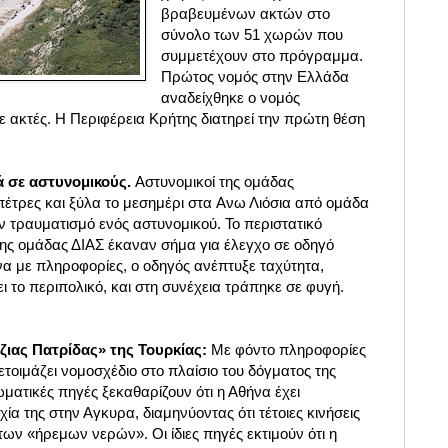
βραβευμένων ακτών στο
σύνολο των 51 χωρών που
συμμετέχουν στο πρόγραμμα.
Πρώτος νομός στην Ελλάδα
αναδείχθηκε ο νομός
σε ακτές. Η Περιφέρεια Κρήτης διατηρεί την πρώτη θέση
ά σε αστυνομικούς.
Αστυνομικοί της ομάδας
πέτρες και ξύλα το μεσημέρι στα Aνω Λιόσια από ομάδα
ν τραυματισμό ενός αστυνομικού. Το περιστατικό
της ομάδας ΔΙΑΣ έκαναν σήμα για έλεγχο σε οδηγό
 με πληροφορίες, ο οδηγός ανέπτυξε ταχύτητα,
 το περιπολικό, και στη συνέχεια τράπηκε σε φυγή.
ζιας Πατρίδας» της Τουρκίας:
Με φόντο πληροφορίες
ετοιμάζει νομοσχέδιο στο πλαίσιο του δόγματος της
ματικές πηγές ξεκαθαρίζουν ότι η Αθήνα έχει
ία της στην Αγκυρα, διαμηνύοντας ότι τέτοιες κινήσεις
ων «ήρεμων νερών». Οι ίδιες πηγές εκτιμούν ότι η