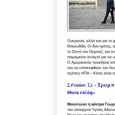
Ουκρανία, αλλά και για το 
Θουκυδίδη.
Οι δύο ηγέτες, 
το Στενό του Ορμούζ, για τ
παραμείνει ανοιχτό για να 
O Αμερικανός προεδρος απη
του να επισκεφθούν τον Λευ
σχέσεις ΗΠΑ – Κίνας είναι α
Σύνοδος Σι - Τραμπ
Θουκυδίδη»
Φουντώνει η κόντρα Γεωρ
του υπουργού Υγείας Αδώνι
θέμα του ακινήτου στο Ηράκ