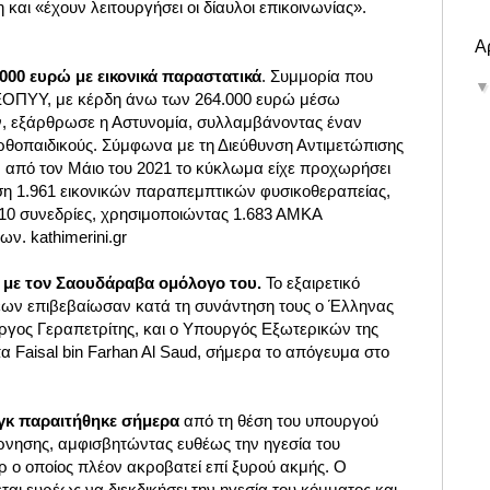
η και «έχουν λειτουργήσει οι δίαυλοι επικοινωνίας».
Α
.000 ευρώ με εικονικά παραστατικά
. Συμμορία που
 ΕΟΠΥΥ, με κέρδη άνω των 264.000 ευρώ μέσω
ν, εξάρθρωσε η Αστυνομία, συλλαμβάνοντας έναν
ρθοπαιδικούς. Σύμφωνα με τη Διεύθυνση Αντιμετώπισης
από τον Μάιο του 2021 το κύκλωμα είχε προχωρήσει
εση 1.961 εικονικών παραπεμπτικών φυσικοθεραπείας,
610 συνεδρίες, χρησιμοποιώντας 1.683 ΑΜΚΑ
. kathimerini.gr
η με τον Σαουδάραβα ομόλογο του.
Το εξαιρετικό
εων επιβεβαίωσαν κατά τη συνάντηση τους ο Έλληνας
γος Γεραπετρίτης, και ο Υπουργός Εξωτερικών της
α Faisal bin Farhan Al Saud, σήμερα το απόγευμα στο
νγκ παραιτήθηκε σήμερα
από τη θέση του υπουργού
έρνησης, αμφισβητώντας ευθέως την ηγεσία του
ο οποίος πλέον ακροβατεί επί ξυρού ακμής. Ο
ται ευρέως να διεκδικήσει την ηγεσία του κόμματος και