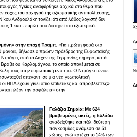
υπουργός Υγείας αναφέρθηκε αρχικά στο θέμα που
ν έσχες του αρχηγού της αξιωματικής αντιπολίτευσης,
ίκου Ανδρουλάκη τονίζει ότι από λάθος λογιστή δεν
υς 1 εκατ. ευρώ) που διατηρεί στο εξωτερικό.
Χ
Α
 «μόνη» στην εποχή Τραμπ.
«Για πρώτη φορά στα
κά μόνοι», δήλωσε ο πρώην πρόεδρος της Ευρωπαϊκής
 Ντράγκι, από το Ααχεν της Γερμανίας σήμερα, κατά
 Βραβείου Καρλομάγνου, το οποίο απονέμεται σε
Νέ
βολή τους στην ευρωπαϊκή ενότητα. Ο Ντράγκι τόνισε
συνταχθεί απέναντι σε μια νέα γεωπολιτική
 οι ΗΠΑ έχουν γίνει «πιο επιθετικές και απρόβλεπτες»
Δ
ώνται πλέον την ασφάλεια» στην
Γαλάζια Σημαία: Με 624
βραβευμένες ακτές, η Ελλάδα
αναδείχθηκε και πάλι δεύτερη
παγκοσμίως ανάμεσα σε 51
χώρες, ενώ κατέχει το 14% των