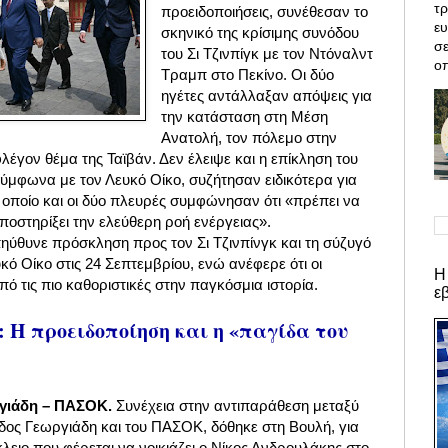
τρ
προειδοποιήσεις, συνέθεσαν το
ε
σκηνικό της κρίσιμης συνόδου
σε
του Σι Τζινπίγκ με τον Ντόναλντ
οπ
Τραμπ στο Πεκίνο. Οι δύο
ηγέτες αντάλλαξαν απόψεις για
την κατάσταση στη Μέση
Ανατολή, τον πόλεμο στην
φλέγον θέμα της Ταϊβάν.
Δεν έλειψε και η επίκληση του
σύμφωνα με τον Λευκό Οίκο, συζήτησαν ειδικότερα για
ο οποίο και οι δύο πλευρές συμφώνησαν ότι «πρέπει να
υποστηρίξει την ελεύθερη ροή ενέργειας».
ύθυνε πρόσκληση προς τον Σι Τζινπίνγκ και τη σύζυγό
κό Οίκο στις 24 Σεπτεμβρίου, ενώ ανέφερε ότι οι
Η
πό τις πιο καθοριστικές στην παγκόσμια ιστορία.
ε
: Η προειδοποίηση και η «παγίδα του
γιάδη – ΠΑΣΟΚ.
Συνέχεια στην αντιπαράθεση μεταξύ
δος Γεωργιάδη και του ΠΑΣΟΚ, δόθηκε στη Βουλή, για
λειο που φέρεται να νοικιάζει ο Νίκος Ανδρουλάκης στο