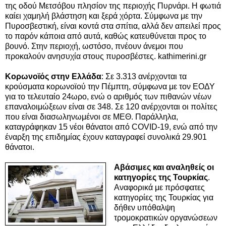
της οδού Μετσόβου πλησίον της περιοχής Πυρνάρι. Η φωτιά
καίει χαμηλή βλάστηση και ξερά χόρτα. Σύμφωνα με την
Πυροσβεστική, είναι κοντά στα σπίτια, αλλά δεν απειλεί προς
το παρόν κάποια από αυτά, καθώς κατευθύνεται προς το
βουνό. Στην περιοχή, ωστόσο, πνέουν άνεμοι που
προκαλούν ανησυχία στους πυροσβέστες. kathimerini.gr
Κορωνοϊός στην Ελλάδα
:
Σε 3.313 ανέρχονται τα
κρούσματα κορωνοϊού την Πέμπτη, σύμφωνα με τον ΕΟΔΥ
για το τελευταίο 24ωρο, ενώ ο αριθμός των πιθανών νέων
επαναλοιμώξεων είναι σε 348. Σε 120 ανέρχονται οι πολίτες
που είναι διασωληνωμένοι σε ΜΕΘ. Παράλληλα,
καταγράφηκαν 15 νέοι θάνατοι από COVID-19, ενώ από την
έναρξη της επιδημίας έχουν καταγραφεί συνολικά 29.901
θάνατοι.
Αβάσιμες και αναληθείς οι
κατηγορίες της Τουρκίας
.
Αναφορικά με πρόσφατες
κατηγορίες της Τουρκίας για
δήθεν υπόθαλψη
τρομοκρατικών οργανώσεων