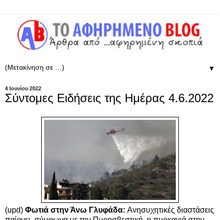
▼
4 Ιουνίου 2022
Σύντομες Ειδήσεις της Ημέρας 4.6.2022
(upd)
Φωτιά στην Άνω Γλυφάδα:
Ανησυχητικές διαστάσεις
παίρνει, σύμφωνα με την Πυροσβεστική, η
πυρκαγιά
στην