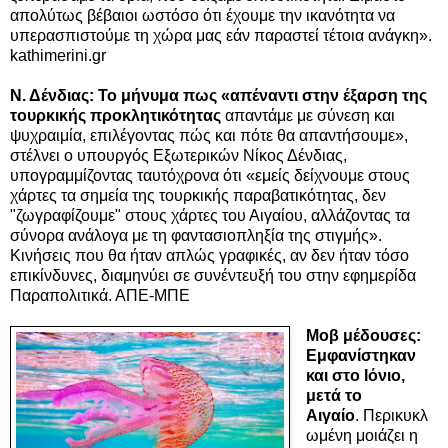
απολύτως βέβαιοι ωστόσο ότι έχουμε την ικανότητα να
υπερασπιστούμε τη χώρα μας εάν παραστεί τέτοια ανάγκη».
kathimerini.gr
Ν. Δένδιας: Το μήνυμα πως «απέναντι στην έξαρση της
τουρκικής προκλητικότητας
απαντάμε με σύνεση και
ψυχραιμία, επιλέγοντας πώς και πότε θα απαντήσουμε»,
στέλνει ο υπουργός Εξωτερικών Νίκος Δένδιας,
υπογραμμίζοντας ταυτόχρονα ότι «εμείς δείχνουμε στους
χάρτες τα σημεία της τουρκικής παραβατικότητας, δεν
"ζωγραφίζουμε" στους χάρτες του Αιγαίου, αλλάζοντας τα
σύνορα ανάλογα με τη φαντασιοπληξία της στιγμής».
Κινήσεις που θα ήταν απλώς γραφικές, αν δεν ήταν τόσο
επικίνδυνες, διαμηνύει σε συνέντευξή του στην εφημερίδα
Παραπολιτικά. ΑΠΕ-ΜΠΕ
Μοβ μέδουσες:
Εμφανίστηκαν
και στο Ιόνιο,
μετά το
Αιγαίο
.
Περικυκλ
ωμένη μοιάζει η