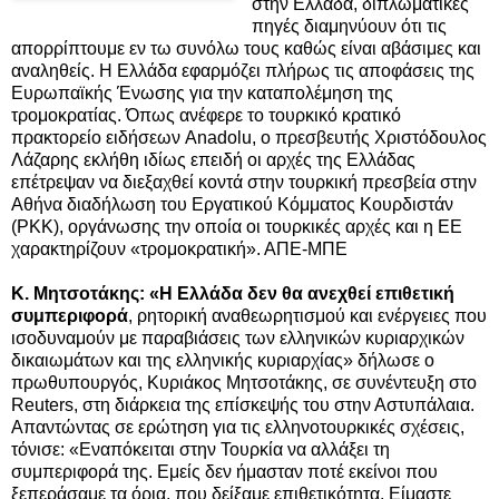
στην Ελλάδα, διπλωματικές
πηγές διαμηνύουν ότι τις
απορρίπτουμε εν τω συνόλω τους καθώς είναι αβάσιμες και
αναληθείς. Η Ελλάδα εφαρμόζει πλήρως τις αποφάσεις της
Ευρωπαϊκής Ένωσης για την καταπολέμηση της
τρομοκρατίας. Όπως ανέφερε το τουρκικό κρατικό
πρακτορείο ειδήσεων Anadolu, ο πρεσβευτής Χριστόδουλος
Λάζαρης εκλήθη ιδίως επειδή οι αρχές της Ελλάδας
επέτρεψαν να διεξαχθεί κοντά στην τουρκική πρεσβεία στην
Αθήνα διαδήλωση του Εργατικού Κόμματος Κουρδιστάν
(PKK), οργάνωσης την οποία οι τουρκικές αρχές και η ΕΕ
χαρακτηρίζουν «τρομοκρατική». ΑΠΕ-ΜΠΕ
Κ. Μητσοτάκης: «H Ελλάδα δεν θα ανεχθεί επιθετική
συμπεριφορά
, ρητορική αναθεωρητισμού και ενέργειες που
ισοδυναμούν με παραβιάσεις των ελληνικών κυριαρχικών
δικαιωμάτων και της ελληνικής κυριαρχίας» δήλωσε ο
πρωθυπουργός, Κυριάκος Μητσοτάκης, σε συνέντευξη στο
Reuters, στη διάρκεια της επίσκεψής του στην Αστυπάλαια.
Απαντώντας σε ερώτηση για τις ελληνοτουρκικές σχέσεις,
τόνισε: «Εναπόκειται στην Τουρκία να αλλάξει τη
συμπεριφορά της. Εμείς δεν ήμασταν ποτέ εκείνοι που
ξεπεράσαμε τα όρια, που δείξαμε επιθετικότητα. Είμαστε