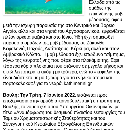
Ελλάδα από τις
ομάδες της
επικίνδυνης μοβ
μέδουσας, αφού
μετά την ισχυρή παρουσία της στο Κεντρικό και Βόρειο
Αιγαίο, αλλά και στα νησιά του Αργοσαρωνικού, εμφανίζεται
πλέον αρκετά μαζικά και στο Ιόνιο. Ήδη έχει σημειωθεί
παρουσία ομάδων της μοβ μέδουσας σε Ζάκυνθο,
Κεφαλονιά, Παξούς, Αντίπαξους, Κέρκυρα, αλλά και στον
Αμβρακικό Κόλπο. Η μοβ μέδουσα έχει επώδυνο τσίμπημα,
λόγω της νευροτοξίνης που φέρει στα πλοκάμια της. Εχει
τέσσερα κύρια πλοκάμια που φτάνουν σε μεγάλο μήκος και
οκτώ λεπτότερα κι ακόμη μακρύτερα, ενώ το «κεφάλι» της
είναι διάστικτο με μοβ χρώμα για τα ενήλικα άτομα και
πορτοκαλοκαφέ για τα νεαρά. kathimerini.gr
Βουλή: Την Τρίτη, 7 Ιουνίου 2022
, εισάγεται προς
επεξεργασία στην αρμόδια κοινοβουλευτική επιτροπή της
Βουλής, το νομοσχέδιο του Υπουργείου Οικονομικών, με
τίτλο «Αναμόρφωση του θεσμικού πλαισίου λειτουργίας του
Ταμείου Χρηματοπιστωτικής Σταθερότητας και του
Συνεγγυητικού Κεφαλαίου Εξασφάλισης Επενδυτικών
Υπηρεσιών, εκσυγχρονισμός Οργανισμού Διαχείρισης