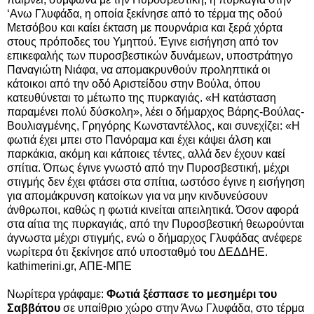
‘Ανω Γλυφάδα, η οποία ξεκίνησε από το τέρμα της οδού
Μετσόβου και καίει έκταση με πουρνάρια και ξερά χόρτα
στους πρόποδες του Υμηττού. Έγινε εισήγηση από τον
επικεφαλής των πυροσβεστικών δυνάμεων, υποστράτηγο
Παναγιώτη Νιάφα, να απομακρυνθούν προληπτικά οι
κάτοικοι από την οδό Αριστείδου στην Βούλα, όπου
κατευθύνεται το μέτωπο της πυρκαγιάς.
«Η κατάσταση
παραμένει πολύ δύσκολη», λέει ο δήμαρχος Βάρης-Βούλας-
Βουλιαγμένης, Γρηγόρης Κωνσταντέλλος, και συνεχίζει: «Η
φωτιά έχει μπει στο Πανόραμα και έχει κάψει άλση και
παρκάκια, ακόμη και κάποιες τέντες, αλλά δεν έχουν καεί
σπίτια. Όπως έγινε γνωστό από την Πυροσβεστική, μέχρι
στιγμής δεν έχει φτάσει στα σπίτια, ωστόσο έγινε η εισήγηση
για απομάκρυνση κατοίκων για να μην κινδυνεύσουν
άνθρωποι, καθώς η φωτιά κινείται απειλητικά. Όσον αφορά
στα αίτια της πυρκαγιάς, από την Πυροσβεστική θεωρούνται
άγνωστα μέχρι στιγμής, ενώ ο δήμαρχος Γλυφάδας ανέφερε
νωρίτερα ότι ξεκίνησε από υποσταθμό του ΔΕΔΔΗΕ.
kathimerini.gr, ΑΠΕ-ΜΠΕ
Νωρίτερα γράφαμε:
Φωτιά ξέσπασε το μεσημέρι του
Σαββάτου
σε υπαίθριο χώρο στην Άνω Γλυφάδα, στο τέρμα