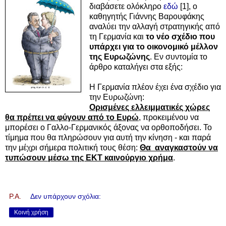
διαβάσετε ολόκληρο
εδώ
[1], ο
καθηγητής Γιάννης Βαρουφάκης
αναλύει την αλλαγή στρατηγικής από
τη Γερμανία και
το νέο σχέδιο που
υπάρχει για το οικονομικό μέλλον
της Ευρωζώνης
. Εν συντομία το
άρθρο καταλήγει στα εξής:
Η Γερμανία πλέον έχει ένα σχέδιο για
την Ευρωζώνη:
Ορισμένες ελλειμματικές χώρες
θα πρέπει να φύγουν από το Ευρώ
, προκειμένου να
μπορέσει ο Γαλλο-Γερμανικός άξονας να ορθοποδήσει. Το
τίμημα που θα πληρώσουν για αυτή την κίνηση - και παρά
την μέχρι σήμερα πολιτική τους θέση:
Θ
α αναγκαστούν να
τυπώσουν μέσω της ΕΚΤ καινούργιο χρήμα
.
P.A.
Δεν υπάρχουν σχόλια:
Κοινή χρήση