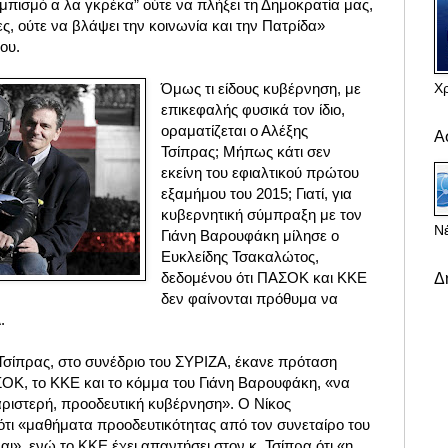
μπισμό α λα γκρέκα” ούτε να πλήξει τη Δημοκρατία μας,
ες, ούτε να βλάψει την κοινωνία και την Πατρίδα»
μου.
Χ
Όμως τι είδους κυβέρνηση, με
επικεφαλής φυσικά τον ίδιο,
οραματίζεται ο Αλέξης
Α
Τσίπρας;
Μήπως κάτι σεν
εκείνη του εφιαλτικού πρώτου
εξαμήμου του 2015; Γιατί, για
κυβερνητική σύμπραξη με τον
Νέ
Γιάνη Βαρουφάκη μίλησε ο
Ευκλείδης Τσακαλώτος,
δεδομένου ότι ΠΑΣΟΚ και ΚΚΕ
Δ
δεν φαίνονται πρόθυμα να
.
 Τσίπρας, στο συνέδριο του ΣΥΡΙΖΑ, έκανε πρόταση
ΟΚ, το ΚΚΕ και το κόμμα του Γιάνη Βαρουφάκη, «να
αριστερή, προοδευτική κυβέρνηση». Ο Νίκος
ότι «μαθήματα προοδευτικότητας από τον συνεταίρο του
», ενώ το ΚΚΕ έχει απαντήσει στον κ. Τσίπρα ότι «η