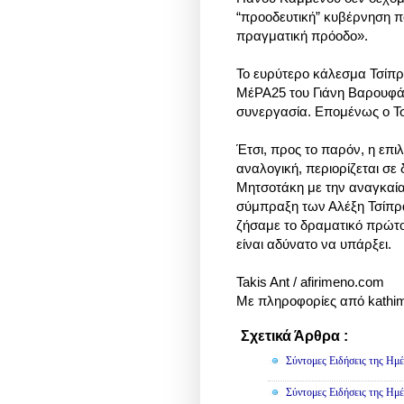
“προοδευτική” κυβέρνηση πο
πραγματική πρόοδο».
Το ευρύτερο κάλεσμα Τσίπρ
ΜέΡΑ25 του Γιάνη Βαρουφάκ
συνεργασία. Επομένως ο Τ
Έτσι, προς το παρόν, η επι
αναλογική, περιορίζεται σε
Μητσοτάκη με την αναγκαία
σύμπραξη των Αλέξη Τσίπρα
ζήσαμε το δραματικό πρώτο
είναι αδύνατο να υπάρξει.
Takis Ant / afirimeno.com
Με πληροφορίες από kathime
Σχετικά Άρθρα :
Πολιτική
Σύντομες Ειδήσεις της Ημέ
Σύντομες Ειδήσεις της Ημέ