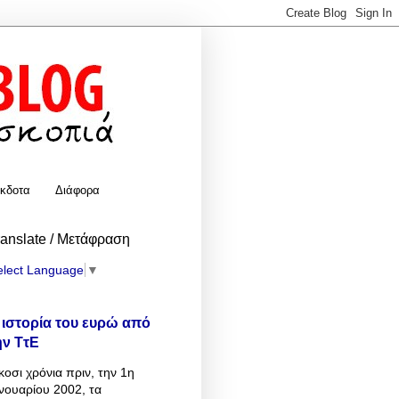
κδοτα
Διάφορα
ranslate / Μετάφραση
elect Language
▼
 ιστορία του ευρώ από
ην ΤτΕ
κοσι χρόνια πριν, την 1η
νουαρίου 2002, τα