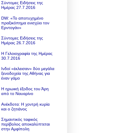
Σύντομες Ειδήσεις της
Ημέρας 27.7.2016
DW: «To αποτυχημένο
πραξικόπημα ενισχύει τον
Ερντογάν»
Σύντομες Ειδήσεις της
Ημέρας 26.7.2016
Η Γελοιογραφία της Ημέρας
30.7.2016
Ινδοί «έκλεισαν» δύο μεγάλα
ξενοδοχεία της Αθήνας για
έναν γάμο
Η ηρωική έξοδος του Άρη
από το Ναυαρίνο
Ανέκδοτα: Η χοντρή κυρία
και ο ζητιάνος
Σημαντικός ταφικός
περίβολος αποκαλύπτεται
στην Αμφίπολη