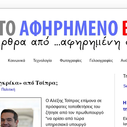
Κοινωνικά
Τεχνολογία
Φωτογραφίες
Γελοιογραφίες
Ανέ
T
γκρέκα» από Τσίπρα;
S
:
Πολιτική
Ο Αλέξης Τσίπρας επίμονα σε
Η
πρόσφατες τοποθετήσεις του
τ
ζήτησε από τον πρωθυπουργό
“να ορίσει από τώρα
Εί
Ια
υπηρεσιακό υπουργό