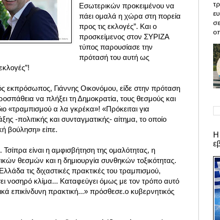
τρ
Εσωτερικών προκειμένου να
ε
πάει ομαλά η χώρα στη πορεία
σε
προς τις εκλογές”. Και ο
οπ
προσκείμενος στον ΣΥΡΙΖΑ
τύπος παρουσίασε την
πρότασή του αυτή ως
εκλογές”!
ός εκπρόσωπος, Γιάννης Οικονόμου, είδε στην πρόταση
ροσπάθεια να πλήξει τη Δημοκρατία, τους θεσμούς και
έδιο «τραμπισμού α λα γκρέκα»! «Πρόκειται για
ξης -πολιτικής και συνταγματικής- αίτημα, το οποίο
κή βούληση» είπε.
Η
ε
κ. Τσίπρα είναι η αμφισβήτηση της ομαλότητας, η
κών θεσμών και η δημιουργία συνθηκών τοξικότητας.
Ελλάδα τις διχαστικές πρακτικές του τραμπισμού,
ει νοσηρό κλίμα... Καταφεύγει όμως με τον τρόπο αυτό
ικά επικίνδυνη πρακτική...»
πρόσθεσε.
ο κυβερνητικός