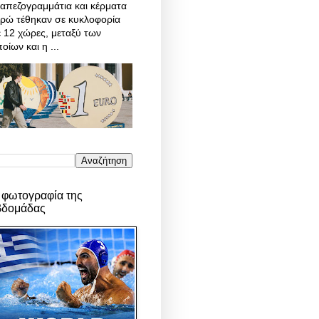
απεζογραμμάτια και κέρματα
υρώ τέθηκαν σε κυκλοφορία
 12 χώρες, μεταξύ των
οίων και η ...
 φωτογραφία της
βδομάδας