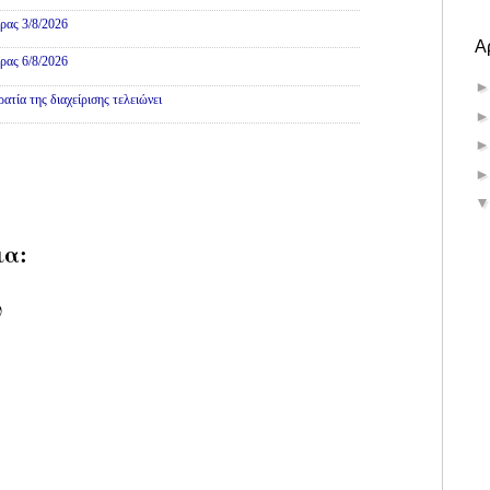
ρας 3/8/2026
Α
ρας 6/8/2026
τία της διαχείρισης τελειώνει
ια:
υ