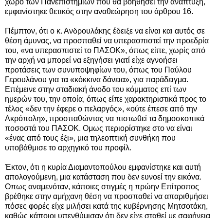
χώρο των Πανεπιστημιών που θα βοηθήσει την ανάπτυξη,
εμφανίστηκε θετικός στην αναθεώρηση του άρθρου 16.
Πέμπτον, ότι ο κ. Ανδρουλάκης έδειξε να είναι και αυτός σε
θέση άμυνας, να προσπαθεί να υπερασπιστεί την προεδρία
του, «να υπερασπιστεί το ΠΑΣΟΚ», όπως είπε, χωρίς από
την αρχή να μπορεί να εξηγήσει γιατί είχε αγνοήσει
προτάσεις των συνυποψηφίων του, όπως του Παύλου
Γερουλάνου για τα «κόκκινα δάνεια», για παράδειγμα.
Επέμεινε στην σταδιακή άνοδο του κόμματος επί των
ημερών του, την οποία, όπως είπε χαρακτηριστικά προς το
τέλος «δεν την έφερε ο πελαργός», «ούτε έπεσε από την
Ακρόπολη», προσπαθώντας να πιστωθεί τα δημοσκοπικά
ποσοστά του ΠΑΣΟΚ. Ομως περιορίστηκε στο να είναι
«ένας από τους έξι», μια τηλεοπτική συνθήκη που
υποβάθμισε το αρχηγικό του προφίλ.
Έκτον, ότι η κυρία Διαμαντοπούλου εμφανίστηκε και αυτή
απολογούμενη, μια κατάσταση που δεν ευνοεί την εικόνα.
Οπως αναμενόταν, κάποιες στιγμές η πρώην Επίτροπος
βρέθηκε στην αμήχανη θέση να προσπαθεί να απαριθμήσει
πόσες φορές είχε μιλήσει κατά της κυβέρνησης Μητσοτάκη,
καθώς κάποιοι υπενθύμισαν ότι δεν είχε σταθεί με σαφήνεια