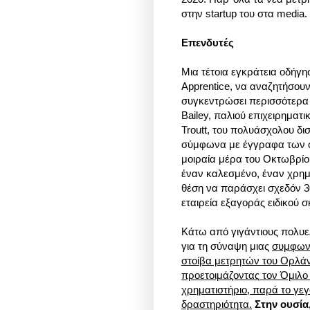
στην startup του στα media. (
Επενδυτές
Μια τέτοια εγκράτεια οδήγη
Apprentice, να αναζητήσουν
συγκεντρώσει περισσότερα 
Bailey, παλιού επιχειρηματι
Troutt, του πολυάσχολου δι
σύμφωνα με έγγραφα των οπ
μοιραία μέρα του Οκτωβρίο
έναν καλεσμένο, έναν χρημ
θέση να παράσχει σχεδόν 3
εταιρεία εξαγοράς ειδικού 
Κάτω από γιγάντιους πολυ
για τη σύναψη μιας
συμφωνί
στοίβα μετρητών του Ορλάντ
προετοιμάζοντας τον Όμιλο 
χρηματιστήριο, παρά το γεγο
δραστηριότητα.
Στην ουσία