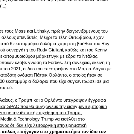
...)
σε τους Moss και Litinsky, πρώην διαγωνιζόμενους του
 άλλους επενδυτές. Μέχρι τα τέλη Οκτωβρίου, είχαν
από 6 εκατομμύρια δολάρια χάρη στη βοήθεια του Roy
κού συνεργάτη του Rudy Giuliani, καθώς και του Kenny
σεκατομμυριούχου μάρκετινγκ με έδρα το Ντάλας,
οίων ελαβε γνώση το Forbes. Στη συνέχεια, εκείνη τη
υ του 2021, οι δυο του επέστρεψαν στο Μαρ-α-Λάγκο με
ατοδότη ονόματι Πάτρικ Ορλάντο, ο οποίος ήταν σε
00 εκατομμύρια δολάρια που είχε συγκεντρώσει σε μια
σκοπού.
ελαίους, ο Τραμπ και ο Ορλάντο υπέγραψαν έγγραφα
ας SPAC που θα συγχώνευε την εισηγμένη εμπορική
ο με την ιδιωτική επιχείρηση του Τραμπ,
Media & Technology Trump να εισέλθει στο
νός ότι δεν είχε λειτουργική επιχειρηματική
, απλώς εισήγαγαν στο χρηματιστήριο τον ίδιο τον