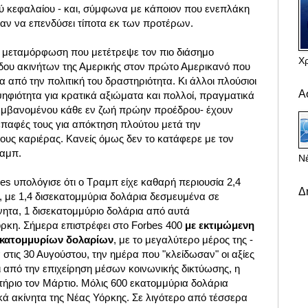
ού κεφαλαίου - και, σύμφωνα με κάποιον που ενεπλάκη
ταν να επενδύσει τίποτα εκ των προτέρων.
ής μεταμόρφωση που μετέτρεψε τον πιο διάσημο
Χ
δου ακινήτων της Αμερικής στον πρώτο Αμερικανό που
 από την πολιτική του δραστηριότητα. Κι άλλοι πλούσιοι
Α
ηφιότητα για κρατικά αξιώματα και πολλοί, πραγματικά
λαμβανομένου κάθε εν ζωή πρώην προέδρου- έχουν
ς επαφές τους για απόκτηση πλούτου μετά την
ους καριέρας. Κανείς όμως δεν το κατάφερε με τον
ραμπ.
Νέ
bes υπολόγισε ότι ο Τραμπ είχε καθαρή περιουσία 2,4
Δ
 με 1,4 δισεκατομμύρια δολάρια δεσμευμένα σε
ητα, 1 δισεκατομμύριο δολάρια από αυτά
ρκη. Σήμερα επιστρέφει στο Forbes 400
με εκτιμώμενη
σεκατομμυρίων δολαρίων
, με το μεγαλύτερο μέρος της -
 στις 30 Αυγούστου, την ημέρα που "κλείδωσαν" οι αξίες
αι από την επιχείρηση μέσων κοινωνικής δικτύωσης, η
τήριο τον Μάρτιο. Μόλις 600 εκατομμύρια δολάρια
κά ακίνητα της Νέας Υόρκης. Σε λιγότερο από τέσσερα