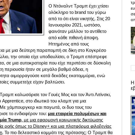
τρ
Ο Ντόναλντ Τραμπ έχει χτίσει
ε
ολόκληρο το brand του γύρω
σε
από το ότι είναι νικητής. Στις 20
οπ
Ιανουαρίου 2021, ωστόσο,
φαινόταν μάλλον το αντίθετο
από κάθε πιθανή άποψη.
Ηττημένος από τους
ια με μια δεύτερη παραπομπή σε δίκη στο Κογκρέσο
ώλιο,
την οποία είχε υποδαυλίσει, ο Τραμπ επέστρεφε
α, σε μια αυτοκρατορία που είχε περιπέσει σε δύσκολη
τη περιουσία ήταν σε μεγάλο βαθμό άδεια, η
ότητα αιμορραγούσε κατά δεκάδες εκατομμύρια, ενώ
ποίες συμμετείχε είχαν βαλτώσει.
Η
ε
ραμπ καλωσόρισε τον Γουές Μος και τον Άντι Λιτίνσκι,
Apprentice, στο ιδιωτικό του κλαμπ για μια
Με χάμπουργκερ και παγωτά, οι δυο τους του
ρισε το ενδιαφέρον του:
μια εταιρεία πολυμέσων και
υμία Trump
, με μια εφαρμογή κοινωνικής δικτύωσης
σία ροής όπως το Disney+ και μια πλατφόρμα φιλοξενίας
n
. Το πιο δελεαστικό κομμάτι της πρότασης; Ο Τραμπ θα