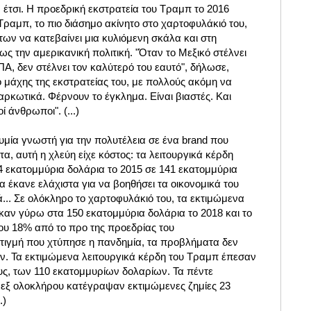
 έτσι. Η προεδρική εκστρατεία του Τραμπ το 2016
ραμπ, το πιο διάσημο ακίνητο στο χαρτοφυλάκιό του,
των να κατεβαίνει μια κυλιόμενη σκάλα και στη
ς την αμερικανική πολιτική. "Όταν το Μεξικό στέλνει
Α, δεν στέλνει τον καλύτερό του εαυτό", δήλωσε,
 μάχης της εκστρατείας του, με πολλούς ακόμη να
ρκωτικά. Φέρνουν το έγκλημα. Είναι βιαστές. Και
ί άνθρωποι". (...)
μία γνωστή για την πολυτέλεια σε ένα brand που
τα, αυτή η χλεύη είχε κόστος: τα λειτουργικά κέρδη
 εκατομμύρια δολάρια το 2015 σε 141 εκατομμύρια
α έκανε ελάχιστα για να βοηθήσει τα οικονομικά του
... Σε ολόκληρο το χαρτοφυλάκιό του, τα εκτιμώμενα
καν γύρω στα 150 εκατομμύρια δολάρια το 2018 και το
ου 18% από το προ της προεδρίας του
στιγμή που χτύπησε η πανδημία, τα προβλήματα δεν
. Τα εκτιμώμενα λειτουργικά κέρδη του Τραμπ έπεσαν
υς, των 110 εκατομμυρίων δολαρίων. Τα πέντε
 εξ ολοκλήρου κατέγραψαν εκτιμώμενες ζημίες 23
.)