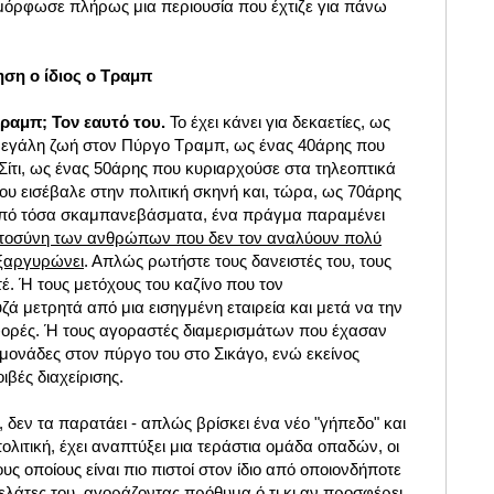
μόρφωσε πλήρως μια περιουσία που έχτιζε για πάνω
ση ο ίδιος ο Τραμπ
Τραμπ; Τον εαυτό του.
Το έχει κάνει για δεκαετίες, ως
μεγάλη ζωή στον Πύργο Τραμπ, ως ένας 40άρης που
Σίτι, ως ένας 50άρης που κυριαρχούσε στα τηλεοπτικά
ου εισέβαλε στην πολιτική σκηνή και, τώρα, ως 70άρης
 από τόσα σκαμπανεβάσματα, ένα πράγμα παραμένει
ιστοσύνη των ανθρώπων που δεν τον αναλύουν πολύ
εξαργυρώνει
. Απλώς ρωτήστε τους δανειστές του, τους
. Ή τους μετόχους του καζίνο που τον
 μετρητά από μια εισηγμένη εταιρεία και μετά να την
 φορές. Ή τους αγοραστές διαμερισμάτων που έχασαν
μονάδες στον πύργο του στο Σικάγο, ενώ εκείνος
ιβές διαχείρισης.
δεν τα παρατάει - απλώς βρίσκει ένα νέο "γήπεδο" και
ολιτική, έχει αναπτύξει μια τεράστια ομάδα οπαδών, οι
ς οποίους είναι πιο πιστοί στον ίδιο από οποιονδήποτε
λάτες του, αγοράζοντας πρόθυμα ό,τι κι αν προσφέρει