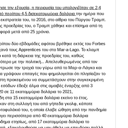
ε την εξουσία, η περιουσία του υπολογιζόταν σε 2,4
πό περίπου 4,5 δισεκατομμύρια δολάρια
την ημέρα που
εκστρατεία του, το 2016, στο αίθριο του Πύργου Τραμπ.
ης προεδρίας του, ο Τραμπ χάθηκε και επίσημα από τη
 φορά μετά από 25 χρόνια.
ερίπου δύο εβδομάδες αφότου βρέθηκε εκτός του Forbes
ανά τους Apprentices του στο Mar-a-Lago. Το κλαμπ
 κατά τη διάρκεια της προεδρίας του, καθώς
ότερο με την πολιτική... Απελευθερωμένος από τον
ντρωσε την τροχιά του γύρω από το Μαρ-α-Λάγκο και
 γράψουν επιταγές που φημολογείται ότι πλησίαζαν το
στη προκειμένου να συμμετάσχουν στην συγκεκριμένη
 εσόδων έδειξε άλμα στις αμοιβές έναρξης από 3
0 σε 11 εκατομμύρια δολάρια το 2021,
η στα 15 εκατομμύρια δολάρια εκείνο το έτος.
καν στη συλλογή του από γήπεδα γκολφ, κάποτε
αρτοφυλάκιό του, η οποία έλαβε ώθηση από την πανδημία
άγει περισσότερα από 40 εκατομμύρια δολάρια
όδημα ετησίως, από 17 εκατομμύρια δολάρια το
ρητά, εξακολουθούσε να μην ήθελε να επενδύσει πολλά