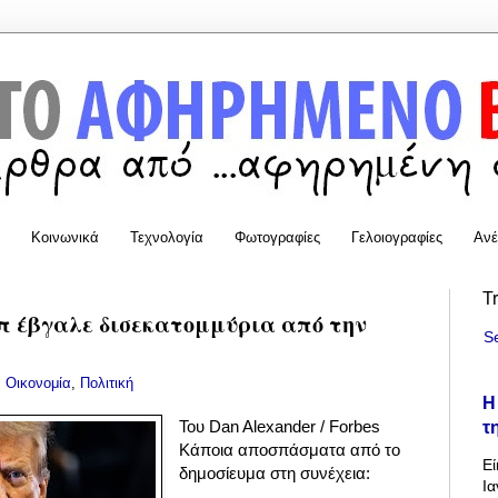
Κοινωνικά
Τεχνολογία
Φωτογραφίες
Γελοιογραφίες
Ανέ
T
μπ έβγαλε δισεκατομμύρια από την
S
:
Οικονομία
,
Πολιτική
Η
τ
Του Dan Alexander / Forbes
Κάποια αποσπάσματα από το
Εί
δημοσίευμα στη συνέχεια:
Ια