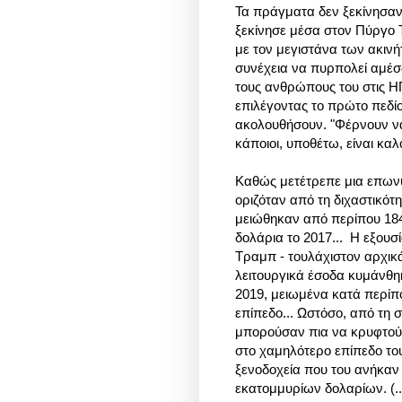
Τα πράγματα δεν ξεκίνησαν
ξεκίνησε μέσα στον Πύργο Τ
με τον μεγιστάνα των ακινή
συνέχεια να πυρπολεί αμέσω
τους ανθρώπους του στις ΗΠ
επιλέγοντας το πρώτο πεδίο
ακολουθήσουν. "Φέρνουν να
κάποιοι, υποθέτω, είναι καλο
Καθώς μετέτρεπε μια επωνυ
οριζόταν από τη διχαστικότη
μειώθηκαν από περίπου 184
δολάρια το 2017... Η εξουσί
Τραμπ - τουλάχιστον αρχικά
λειτουργικά έσοδα κυμάνθη
2019, μειωμένα κατά περίπ
επίπεδο... Ωστόσο, από τη 
μπορούσαν πια να κρυφτούν
στο χαμηλότερο επίπεδο το
ξενοδοχεία που του ανήκαν
εκατομμυρίων δολαρίων. (..