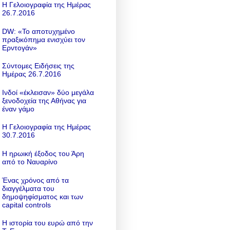
Η Γελοιογραφία της Ημέρας
26.7.2016
DW: «To αποτυχημένο
πραξικόπημα ενισχύει τον
Ερντογάν»
Σύντομες Ειδήσεις της
Ημέρας 26.7.2016
Ινδοί «έκλεισαν» δύο μεγάλα
ξενοδοχεία της Αθήνας για
έναν γάμο
Η Γελοιογραφία της Ημέρας
30.7.2016
Η ηρωική έξοδος του Άρη
από το Ναυαρίνο
Ένας χρόνος από τα
διαγγέλματα του
δημοψηφίσματος και των
capital controls
Η ιστορία του ευρώ από την