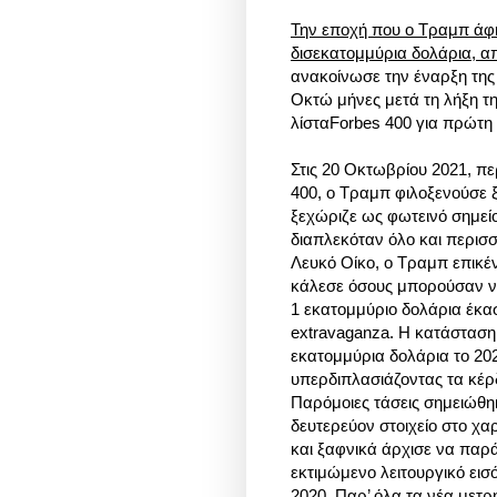
Την εποχή που ο Τραμπ άφησ
δισεκατομμύρια δολάρια, α
ανακοίνωσε την έναρξη της 
Οκτώ μήνες μετά τη λήξη τ
λίσταForbes 400 για πρώτη
Στις 20 Οκτωβρίου 2021, π
400, ο Τραμπ φιλοξενούσε ξ
ξεχώριζε ως φωτεινό σημείο
διαπλεκόταν όλο και περισσ
Λευκό Οίκο, ο Τραμπ επικέ
κάλεσε όσους μπορούσαν να
1 εκατομμύριο δολάρια έκα
extravaganza. Η κατάσταση
εκατομμύρια δολάρια το 202
υπερδιπλασιάζοντας τα κέρδ
Παρόμοιες τάσεις σημειώθη
δευτερεύον στοιχείο στο χ
και ξαφνικά άρχισε να παρ
εκτιμώμενο λειτουργικό εισ
2020. Παρ’ όλα τα νέα μετ