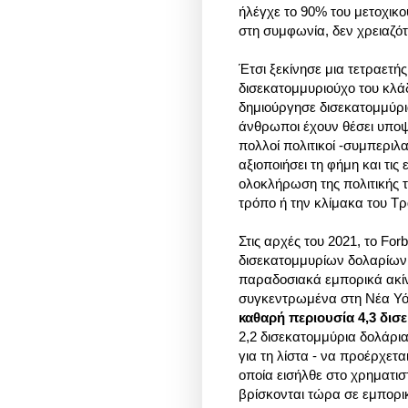
ήλέγχε το 90% του μετοχικ
στη συμφωνία, δεν χρειαζό
Έτσι ξεκίνησε μια τετραετ
δισεκατομμυριούχο του κλά
δημιούργησε δισεκατομμύρια
άνθρωποι έχουν θέσει υποψ
πολλοί πολιτικοί -συμπερι
αξιοποιήσει τη φήμη και τι
ολοκλήρωση της πολιτικής τ
τρόπο ή την κλίμακα του Τ
Στις αρχές του 2021, το For
δισεκατομμυρίων δολαρίων,
παραδοσιακά εμπορικά ακίν
συγκεντρωμένα στη Νέα Υό
καθαρή περιουσία 4,3 δι
2,2 δισεκατομμύρια δολάρια
για τη λίστα - να προέρχετ
οποία εισήλθε στο χρηματισ
βρίσκονται τώρα σε εμπορι