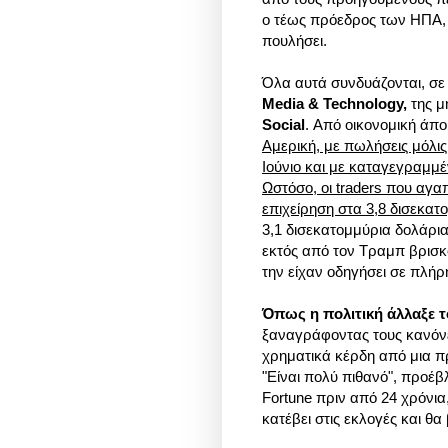
ο τέως πρόεδρος των ΗΠΑ, σ
πουλήσει.
Όλα αυτά συνδυάζονται, σ
Media & Technology,
της μη
Social
. Από οικονομική άπο
Αμερική, με πωλήσεις μόλι
Ιούνιο και με καταγεγραμμέ
Ωστόσο, οι traders που αγ
επιχείρηση στα 3,8 δισεκατ
3,1 δισεκατομμύρια δολάρια
εκτός από τον Τραμπ βρισκό
την είχαν οδηγήσει σε πλήρη
Όπως η πολιτική άλλαξε το
ξαναγράφοντας τους κανόνε
χρηματικά κέρδη από μια πρ
"Είναι πολύ πιθανό", προέ
Fortune πριν από 24 χρόνια
κατέβει στις εκλογές και θα 