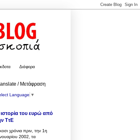
κδοτα
Διάφορα
ranslate / Μετάφραση
elect Language
▼
 ιστορία του ευρώ από
ην ΤτΕ
κοσι χρόνια πριν, την 1η
νουαρίου 2002, τα