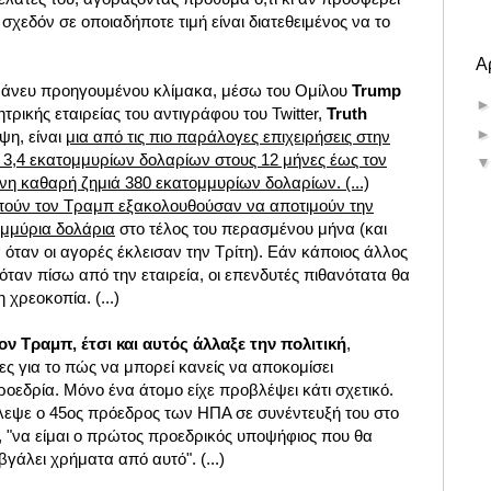
χεδόν σε οποιαδήποτε τιμή είναι διατεθειμένος να το
Α
ε άνευ προηγουμένου κλίμακα, μέσω του Ομίλου
Trump
τρικής εταιρείας του αντιγράφου του Twitter,
Truth
ψη, είναι
μια από τις πιο παράλογες επιχειρήσεις στην
ς 3,4 εκατομμυρίων δολαρίων στους 12 μήνες έως τον
νη καθαρή ζημιά 380 εκατομμυρίων δολαρίων. (...)
απούν τον Τραμπ εξακολουθούσαν να αποτιμούν την
ομμύρια δολάρια
στο τέλος του περασμένου μήνα (και
 όταν οι αγορές έκλεισαν την Τρίτη). Εάν κάποιος άλλος
ταν πίσω από την εταιρεία, οι επενδυτές πιθανότατα θα
 χρεοκοπία. (...)
ν Τραμπ, έτσι και αυτός άλλαξε την πολιτική
,
ς για το πώς να μπορεί κανείς να αποκομίσει
οεδρία. Μόνο ένα άτομο είχε προβλέψει κάτι σχετικό.
βλεψε ο 45ος πρόεδρος των ΗΠΑ σε συνέντευξή του στο
, "να είμαι ο πρώτος προεδρικός υποψήφιος που θα
βγάλει χρήματα από αυτό". (...)