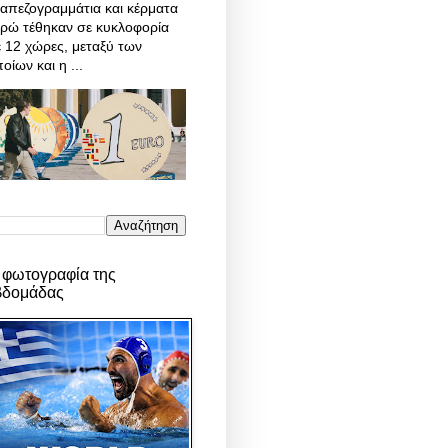
απεζογραμμάτια και κέρματα
υρώ τέθηκαν σε κυκλοφορία
 12 χώρες, μεταξύ των
οίων και η ...
 φωτογραφία της
βδομάδας