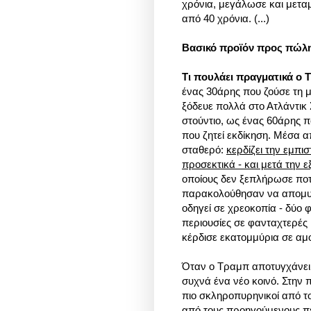
χρόνια, μεγάλωσε και μετα
από 40 χρόνια. (...)
Βασικό προϊόν προς πώλη
Τι πουλάει πραγματικά ο 
ένας 30άρης που ζούσε τη 
ξόδευε πολλά στο Ατλάντικ 
στούντιο, ως ένας 60άρης π
που ζητεί εκδίκηση. Μέσα
σταθερό:
κερδίζει την εμπ
προσεκτικά - και μετά την 
οποίους δεν ξεπλήρωσε ποτέ
παρακολούθησαν να απομυζά
οδηγεί σε χρεοκοπία - δύο
περιουσίες σε φανταχτερές 
κέρδισε εκατομμύρια σε αμο
Όταν ο Τραμπ αποτυγχάνει, 
συχνά ένα νέο κοινό. Στην π
πιο σκληροπυρηνικοί από του
από τους προηγούμενους πε