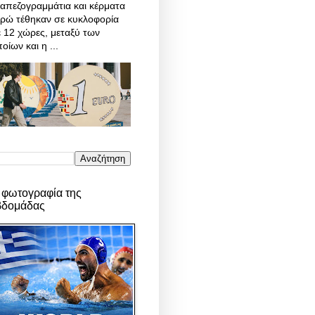
απεζογραμμάτια και κέρματα
υρώ τέθηκαν σε κυκλοφορία
 12 χώρες, μεταξύ των
οίων και η ...
 φωτογραφία της
βδομάδας