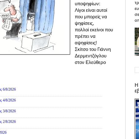
τρ
υποψηφίων:
ε
Λίγοι είναι αυτοί
σε
που μπορείς να
οπ
ψηφίσεις,
πολλοί εκείνοι που
πρέπει να
αψηφίσεις!
Σκίτσο του Γιάννη
Δερμεντζόγλου
στον Ελεύθερο
ες
Η
ς 6/8/2026
ε
ς 4/8/2026
ς 3/8/2026
ς 2/8/2026
/2026