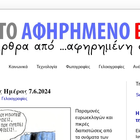
Κοινωνικά
Τεχνολογία
Φωτογραφίες
Γελοιογραφίες
Ανέ
T
 Ημέρας 7.6.2024
S
:
Γελοιογραφίες
Παραμονές
Η
ευρωεκλογών και
τ
πικρές
διαπιστώσεις από
Εί
Ια
τα ονόματα των