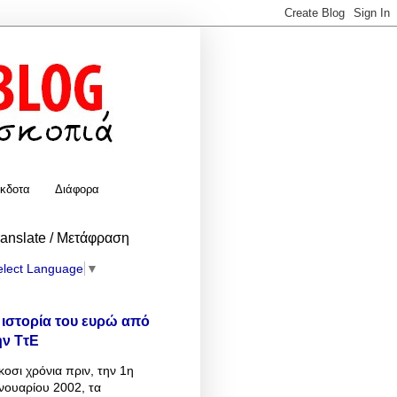
κδοτα
Διάφορα
ranslate / Μετάφραση
elect Language
▼
 ιστορία του ευρώ από
ην ΤτΕ
κοσι χρόνια πριν, την 1η
νουαρίου 2002, τα