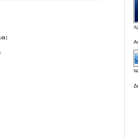
Χ
ια:
Α
υ
Νέ
Δ