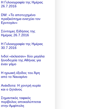
Η Γελοιογραφία της Ημέρας
26.7.2016
DW: «To αποτυχημένο
πραξικόπημα ενισχύει τον
Ερντογάν»
Σύντομες Ειδήσεις της
Ημέρας 26.7.2016
Η Γελοιογραφία της Ημέρας
30.7.2016
Ινδοί «έκλεισαν» δύο μεγάλα
ξενοδοχεία της Αθήνας για
έναν γάμο
Η ηρωική έξοδος του Άρη
από το Ναυαρίνο
Ανέκδοτα: Η χοντρή κυρία
και ο ζητιάνος
Σημαντικός ταφικός
περίβολος αποκαλύπτεται
στην Αμφίπολη