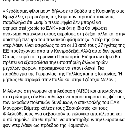
«Κερδίσαμε, φίλοι μου» δήλωσε το βράδυ της Κυριακής στις
Βρυξέλλες η πρόεδρος της Κομισιόν, προειδοποιώντας
παράλληλα ότι «καμία πλειοψηφία δεν μπορεί να
σχηματιστεί χωρίς το ΕΛΚ» και ότι η ίδια θα υψώσει
ανάχωμα «απέναντι στους ακραίους στη δεξιά, αλλά και στην
αριστερή πλευρά του πολιτικού φάσματος». Υπέρ της φον
ντερ Λάιεν είναι ασφαλώς το ότι οι 13 από τους 27 ηγέτες της
ΕΕ προέρχονται από την Κεντροδεξιά. Αλλά αυτό δεν αρκεί.
Όπως εκτιμά το Γερμανικό Πρακτορείο Ειδήσεων (dpa) θα
πρέπει να εξασφαλίσει την υποστήριξη άλλων τριών
μεγάλων χωρών, προκειμένου να επανεκλεγεί. Για
παράδειγμα της Γερμανίας, της Γαλλίας και της Ισπανίας. Ή
μήπως θα στραφεί στην Ιταλία και στην Τζόρτζια Μελόνι;
Μιλώντας στη γερμανική τηλεόραση (ARD) και απαντώντας
στο ερώτημα, εάν θα επιδιώξει να προσεταιριστεί τις ψήφους
των ακραίων πολιτικών δυνάμεων, ο επικεφαλής του ΕΛΚ
Μάνφρεντ Βέμπερ κάλεσε τους Σοσιαλιστές και τους
Φιλελεύθερους «να σεβαστούν το εκλογικό αποτέλεσμα και
αυτό σημαίνει ότι θα πρέπει να υποστηρίξουν την Ούρσουλα
φον ντερ Λάιεν ως πρόεδρο της Κομισιόν».