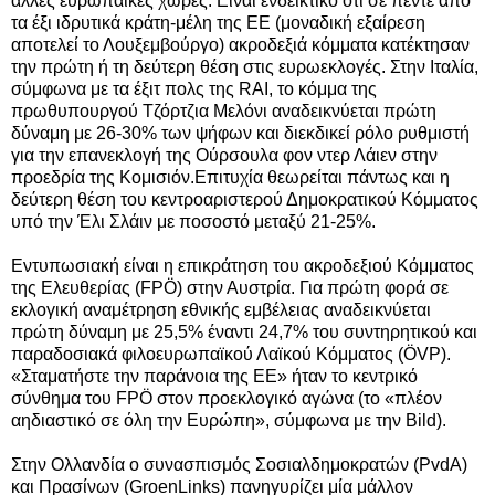
άλλες ευρωπαϊκές χώρες. Είναι ενδεικτικό ότι σε πέντε από
τα έξι ιδρυτικά κράτη-μέλη της ΕΕ (μοναδική εξαίρεση
αποτελεί το Λουξεμβούργο) ακροδεξιά κόμματα κατέκτησαν
την πρώτη ή τη δεύτερη θέση στις ευρωεκλογές. Στην Ιταλία,
σύμφωνα με τα έξιτ πολς της RAI, το κόμμα της
πρωθυπουργού Τζόρτζια Μελόνι αναδεικνύεται πρώτη
δύναμη με 26-30% των ψήφων και διεκδικεί ρόλο ρυθμιστή
για την επανεκλογή της Ούρσουλα φον ντερ Λάιεν στην
προεδρία της Κομισιόν.Επιτυχία θεωρείται πάντως και η
δεύτερη θέση του κεντροαριστερού Δημοκρατικού Κόμματος
υπό την Έλι Σλάιν με ποσοστό μεταξύ 21-25%.
Εντυπωσιακή είναι η επικράτηση του ακροδεξιού Κόμματος
της Ελευθερίας (FPÖ) στην Αυστρία. Για πρώτη φορά σε
εκλογική αναμέτρηση εθνικής εμβέλειας αναδεικνύεται
πρώτη δύναμη με 25,5% έναντι 24,7% του συντηρητικού και
παραδοσιακά φιλοευρωπαϊκού Λαϊκού Κόμματος (ÖVP).
«Σταματήστε την παράνοια της ΕΕ» ήταν το κεντρικό
σύνθημα του FPÖ στον προεκλογικό αγώνα (το «πλέον
αηδιαστικό σε όλη την Ευρώπη», σύμφωνα με την Bild).
Στην Ολλανδία ο συνασπισμός Σοσιαλδημοκρατών (PvdA)
και Πρασίνων (GroenLinks) πανηγυρίζει μία μάλλον