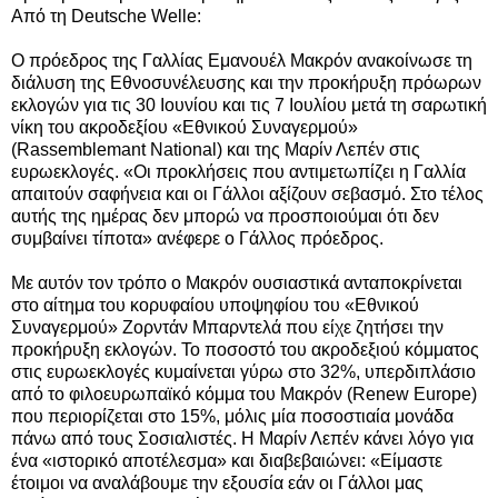
Από τη Deutsche Welle:
Ο πρόεδρος της Γαλλίας Εμανουέλ Μακρόν ανακοίνωσε τη
διάλυση της Εθνοσυνέλευσης και την προκήρυξη πρόωρων
εκλογών για τις 30 Ιουνίου και τις 7 Ιουλίου μετά τη σαρωτική
νίκη του ακροδεξίου «Εθνικού Συναγερμού»
(Rassemblemant National) και της Μαρίν Λεπέν στις
ευρωεκλογές. «Οι προκλήσεις που αντιμετωπίζει η Γαλλία
απαιτούν σαφήνεια και οι Γάλλοι αξίζουν σεβασμό. Στο τέλος
αυτής της ημέρας δεν μπορώ να προσποιούμαι ότι δεν
συμβαίνει τίποτα» ανέφερε ο Γάλλος πρόεδρος.
Με αυτόν τον τρόπο ο Μακρόν ουσιαστικά ανταποκρίνεται
στο αίτημα του κορυφαίου υποψηφίου του «Εθνικού
Συναγερμού» Ζορντάν Μπαρντελά που είχε ζητήσει την
προκήρυξη εκλογών. Το ποσοστό του ακροδεξιού κόμματος
στις ευρωεκλογές κυμαίνεται γύρω στο 32%, υπερδιπλάσιο
από το φιλοευρωπαϊκό κόμμα του Μακρόν (Renew Europe)
που περιορίζεται στο 15%, μόλις μία ποσοστιαία μονάδα
πάνω από τους Σοσιαλιστές. Η Μαρίν Λεπέν κάνει λόγο για
ένα «ιστορικό αποτέλεσμα» και διαβεβαιώνει: «Είμαστε
έτοιμοι να αναλάβουμε την εξουσία εάν οι Γάλλοι μας