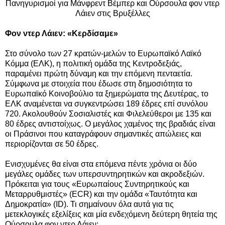
Πανηγυρισμοί για Μάνφρεντ Βέμπερ και Ούρσουλα φον ντερ
Λάιεν στις Βρυξέλλες
Φον ντερ Λάιεν: «Κερδίσαμε»
Στο σύνολο των 27 κρατών-μελών το Ευρωπαϊκό Λαϊκό
Κόμμα (ΕΛΚ), η πολιτική ομάδα της Κεντροδεξιάς,
παραμένει πρώτη δύναμη και την επόμενη πενταετία.
Σύμφωνα με στοιχεία που έδωσε στη δημοσιότητα το
Ευρωπαϊκό Κοινοβούλιο τα ξημερώματα της Δευτέρας, το
ΕΛΚ αναμένεται να συγκεντρώσει 189 έδρες επί συνόλου
720. Ακολουθούν Σοσιαλιστές και Φιλελεύθεροι με 135 και
80 έδρες αντιστοίχως. Ο μεγάλος χαμένος της βραδιάς είναι
οι Πράσινοι που καταγράφουν σημαντικές απώλειες και
περιορίζονται σε 50 έδρες.
Ενισχυμένες θα είναι στα επόμενα πέντε χρόνια οι δύο
μεγάλες ομάδες των υπερσυντηρητικών και ακροδεξιών.
Πρόκειται για τους «Ευρωπαίους Συντηρητικούς και
Μεταρρυθμιστές» (ECR) και την ομάδα «Ταυτότητα και
Δημοκρατία» (ID). Τι σημαίνουν όλα αυτά για τις
μετεκλογικές εξελίξεις και μία ενδεχόμενη δεύτερη θητεία της
Ούρσουλα φον ντερ Λάιεν;